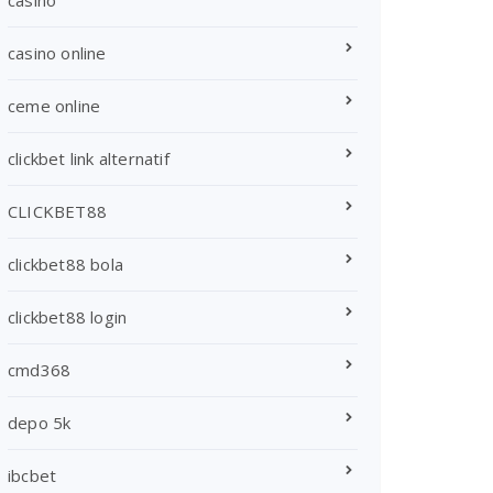
casino
casino online
ceme online
clickbet link alternatif
CLICKBET88
clickbet88 bola
clickbet88 login
cmd368
depo 5k
ibcbet