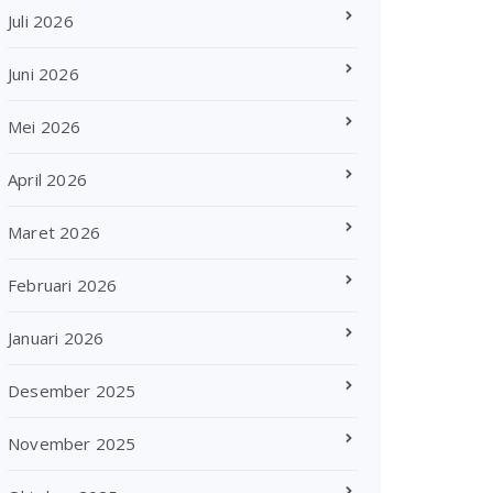
Juli 2026
Juni 2026
Mei 2026
April 2026
Maret 2026
Februari 2026
Januari 2026
Desember 2025
November 2025