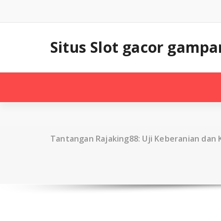
Skip
to
content
Situs Slot gacor gamp
Tantangan Rajaking88: Uji Keberanian da