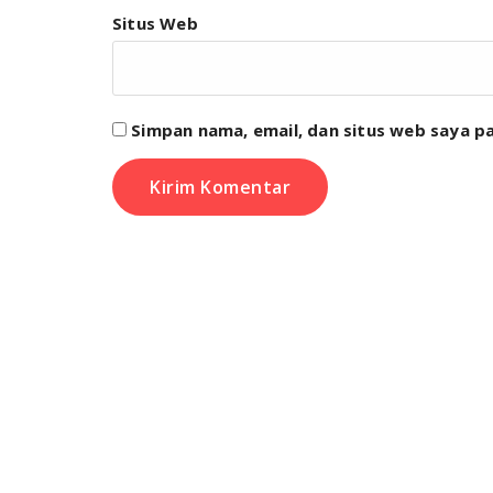
Situs Web
Simpan nama, email, dan situs web saya p