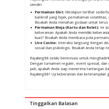
sendiri:
Permainan Slot:
Meskipun terlihat sederh
bankroll yang bijak, pemahaman volatilita
Bisakah Anda menahan godaan untuk terus
Permainan Meja (Kartu dan Rolet):
Ini a
keberanian. Apakah Anda memiliki keberania
kuat? Bisakah Anda membaca pola permaina
Live Casino:
Interaksi langsung dengan de
sosial dan psikologis. Bisakah Anda tetap 
Rajaking88 selalu berinovasi untuk menghadir
Dengan turnamen reguler, event spesial, dan m
Jadi, apakah Anda siap menerima tantangan d
Rajaking88? Uji keberanian dan keterampilan 
Tinggalkan Balasan