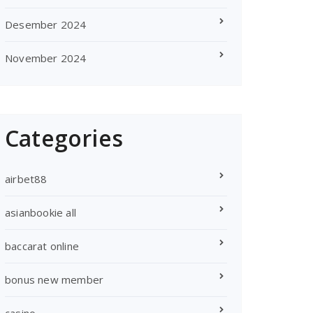
Desember 2024
November 2024
Categories
airbet88
asianbookie all
baccarat online
bonus new member