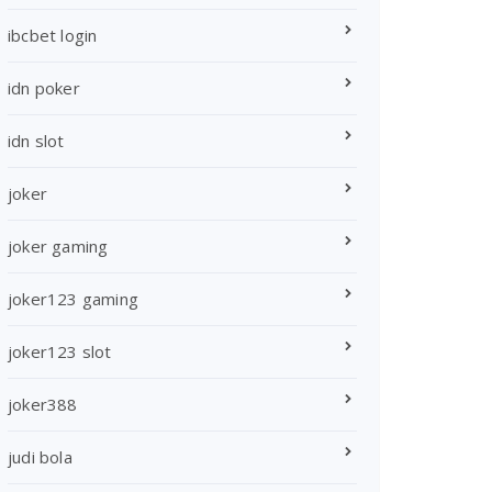
ibcbet login
idn poker
idn slot
joker
joker gaming
joker123 gaming
joker123 slot
joker388
judi bola