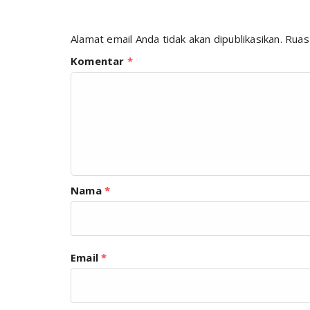
Alamat email Anda tidak akan dipublikasikan.
Ruas
Komentar
*
Nama
*
Email
*