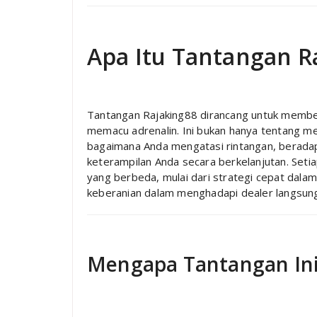
Apa Itu Tantangan R
Tantangan Rajaking88 dirancang untuk membe
memacu adrenalin. Ini bukan hanya tentang m
bagaimana Anda mengatasi rintangan, berada
keterampilan Anda secara berkelanjutan. Set
yang berbeda, mulai dari strategi cepat dalam
keberanian dalam menghadapi dealer langsun
Mengapa Tantangan Ini