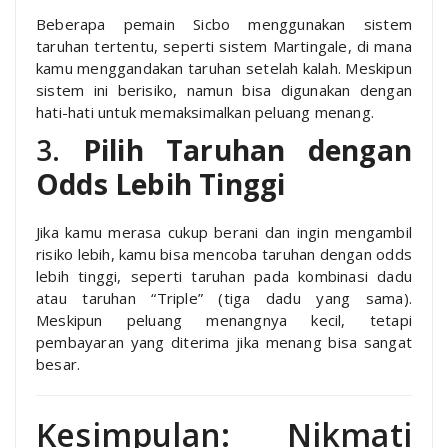
Beberapa pemain Sicbo menggunakan sistem
taruhan tertentu, seperti sistem Martingale, di mana
kamu menggandakan taruhan setelah kalah. Meskipun
sistem ini berisiko, namun bisa digunakan dengan
hati-hati untuk memaksimalkan peluang menang.
3.
Pilih Taruhan dengan
Odds Lebih Tinggi
Jika kamu merasa cukup berani dan ingin mengambil
risiko lebih, kamu bisa mencoba taruhan dengan odds
lebih tinggi, seperti taruhan pada kombinasi dadu
atau taruhan “Triple” (tiga dadu yang sama).
Meskipun peluang menangnya kecil, tetapi
pembayaran yang diterima jika menang bisa sangat
besar.
Kesimpulan: Nikmati