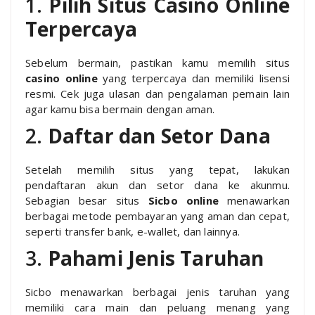
1.
Pilih Situs Casino Online
Terpercaya
Sebelum bermain, pastikan kamu memilih situs
casino online
yang terpercaya dan memiliki lisensi
resmi. Cek juga ulasan dan pengalaman pemain lain
agar kamu bisa bermain dengan aman.
2.
Daftar dan Setor Dana
Setelah memilih situs yang tepat, lakukan
pendaftaran akun dan setor dana ke akunmu.
Sebagian besar situs
Sicbo online
menawarkan
berbagai metode pembayaran yang aman dan cepat,
seperti transfer bank, e-wallet, dan lainnya.
3.
Pahami Jenis Taruhan
Sicbo menawarkan berbagai jenis taruhan yang
memiliki cara main dan peluang menang yang