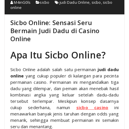
M4inG0ls
sicbo
judi Dadu Online
,
sicbo
,
sicbo
online
Sicbo Online: Sensasi Seru
Bermain Judi Dadu di Casino
Online
Apa Itu Sicbo Online?
Sicbo Online adalah salah satu permainan
judi dadu
online
yang cukup populer di kalangan para pecinta
permainan casino. Permainan ini mengandalkan tiga
dadu yang dilempar, dan pemain akan menebak hasil
kombinasi angka yang keluar setelah dadu-dadu
tersebut terlempar. Meskipun konsep dasarnya
cukup sederhana, namun
sicbo casino
ini
menawarkan banyak jenis taruhan dengan odds yang
menarik, sehingga membuat permainan ini semakin
seru dan menantang.