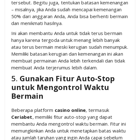
tersebut. Begitu juga, tentukan batasan kemenangan
– misalnya, jika Anda sudah mencapai kemenangan
50% dari anggaran Anda, Anda bisa berhenti bermain
dan menikmati hasilnya.
Ini akan membantu Anda untuk tidak terus bermain
hanya karena tergoda untuk menang lebih banyak
atau terus bermain meski kerugian sudah menumpuk.
Memiliki batasan kerugian dan kemenangan ini akan
membuat permainan Anda lebih terkendali dan tidak
membuat Anda terjerumus lebih dalam.
5.
Gunakan Fitur Auto-Stop
untuk Mengontrol Waktu
Bermain
Beberapa platform
casino online
, termasuk
Ceriabet
, memiliki fitur auto-stop yang dapat
membantu Anda mengontrol waktu bermain. Fitur ini
memungkinkan Anda untuk menetapkan batas waktu
atau jumlah taruhan yang ingin Anda capai sebelum