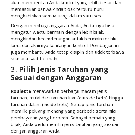
akan memberikan Anda kontrol yang lebih besar dan
memastikan bahwa Anda tidak terburu-buru
menghabiskan semua uang dalam satu sesi.
Dengan membagi anggaran Anda, Anda juga bisa
mengatur waktu bermain dengan lebih bijak,
menghindari kecenderungan untuk bermain terlalu
lama dan akhirnya kehilangan kontrol. Pembagian ini
juga membantu Anda tetap disiplin dan tidak terbawa
suasana saat bermain.
3.
Pilih Jenis Taruhan yang
Sesuai dengan Anggaran
Roulette
menawarkan berbagai macam jenis
taruhan, mulai dari taruhan luar (outside bets) hingga
taruhan dalam (inside bets). Setiap jenis taruhan
memiliki peluang menang yang berbeda serta nilai
pembayaran yang berbeda. Sebagai pemain yang
bijak, Anda perlu memilih jenis taruhan yang sesuai
dengan anggaran Anda.