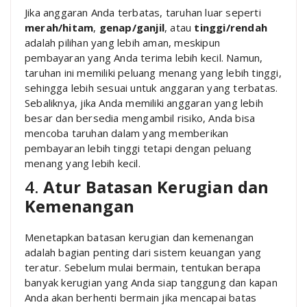
Jika anggaran Anda terbatas, taruhan luar seperti
merah/hitam
,
genap/ganjil
, atau
tinggi/rendah
adalah pilihan yang lebih aman, meskipun
pembayaran yang Anda terima lebih kecil. Namun,
taruhan ini memiliki peluang menang yang lebih tinggi,
sehingga lebih sesuai untuk anggaran yang terbatas.
Sebaliknya, jika Anda memiliki anggaran yang lebih
besar dan bersedia mengambil risiko, Anda bisa
mencoba taruhan dalam yang memberikan
pembayaran lebih tinggi tetapi dengan peluang
menang yang lebih kecil.
4.
Atur Batasan Kerugian dan
Kemenangan
Menetapkan batasan kerugian dan kemenangan
adalah bagian penting dari sistem keuangan yang
teratur. Sebelum mulai bermain, tentukan berapa
banyak kerugian yang Anda siap tanggung dan kapan
Anda akan berhenti bermain jika mencapai batas