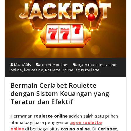
M4inG0ls
roulette online
agen roulette
,
casino
online
,
live casino
,
Roulette Online
,
situs roulette
Bermain Ceriabet Roulette
dengan Sistem Keuangan yang
Teratur dan Efektif
Permainan
roulette online
adalah salah satu pilihan
utama bagi para penggemar
agen roulette
online
di berbagai situs
casino online
. Di
Ceriabet
,