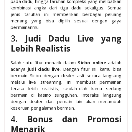
pada dadu, hingga taruhan kompleks yang melibatkan
kombinasi angka dari tiga dadu sekaligus. Semua
jenis taruhan ini memberikan berbagai peluang
menang yang bisa dipilih sesuai dengan gaya
permainanmu.
3.
Judi Dadu Live yang
Lebih Realistis
Salah satu fitur menarik dalam
Sicbo online
adalah
adanya
judi dadu live
. Dengan fitur ini, kamu bisa
bermain Sicbo dengan dealer asli secara langsung
melalui live streaming. Ini membuat permainan
terasa lebih realistis, seolah-olah kamu sedang
bermain di kasino sungguhan. Interaksi langsung
dengan dealer dan pemain lain akan menambah
keseruan pengalaman bermain.
4.
Bonus dan Promosi
Menarik