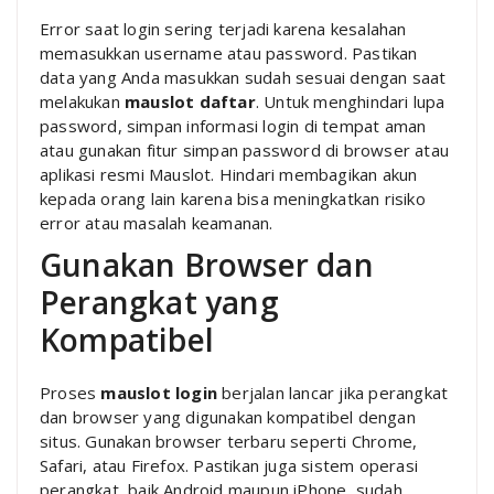
Error saat login sering terjadi karena kesalahan
memasukkan username atau password. Pastikan
data yang Anda masukkan sudah sesuai dengan saat
melakukan
mauslot daftar
. Untuk menghindari lupa
password, simpan informasi login di tempat aman
atau gunakan fitur simpan password di browser atau
aplikasi resmi Mauslot. Hindari membagikan akun
kepada orang lain karena bisa meningkatkan risiko
error atau masalah keamanan.
Gunakan Browser dan
Perangkat yang
Kompatibel
Proses
mauslot login
berjalan lancar jika perangkat
dan browser yang digunakan kompatibel dengan
situs. Gunakan browser terbaru seperti Chrome,
Safari, atau Firefox. Pastikan juga sistem operasi
perangkat, baik Android maupun iPhone, sudah