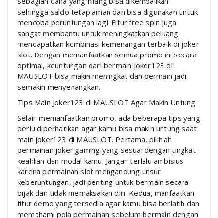
sebagian dana yang hilang bisa dikembalikan
sehingga saldo tetap aman dan bisa digunakan untuk
mencoba peruntungan lagi. Fitur free spin juga
sangat membantu untuk meningkatkan peluang
mendapatkan kombinasi kemenangan terbaik di joker
slot. Dengan memanfaatkan semua promo ini secara
optimal, keuntungan dari bermain joker123 di
MAUSLOT bisa makin meningkat dan bermain jadi
semakin menyenangkan.
Tips Main Joker123 di MAUSLOT Agar Makin Untung
Selain memanfaatkan promo, ada beberapa tips yang
perlu diperhatikan agar kamu bisa makin untung saat
main joker123 di MAUSLOT. Pertama, pilihlah
permainan joker gaming yang sesuai dengan tingkat
keahlian dan modal kamu. Jangan terlalu ambisius
karena permainan slot mengandung unsur
keberuntungan, jadi penting untuk bermain secara
bijak dan tidak memaksakan diri. Kedua, manfaatkan
fitur demo yang tersedia agar kamu bisa berlatih dan
memahami pola permainan sebelum bermain dengan