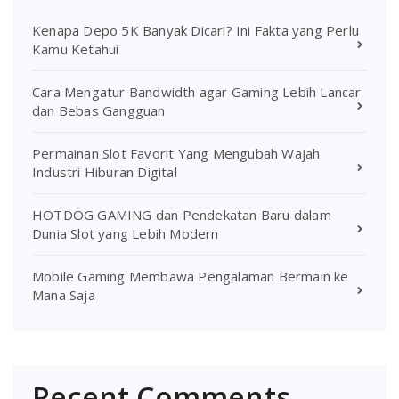
Kenapa Depo 5K Banyak Dicari? Ini Fakta yang Perlu
Kamu Ketahui
Cara Mengatur Bandwidth agar Gaming Lebih Lancar
dan Bebas Gangguan
Permainan Slot Favorit Yang Mengubah Wajah
Industri Hiburan Digital
HOTDOG GAMING dan Pendekatan Baru dalam
Dunia Slot yang Lebih Modern
Mobile Gaming Membawa Pengalaman Bermain ke
Mana Saja
Recent Comments