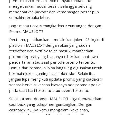
pemain bisa bermain lebih banyak tanpa harus
mengeluarkan modal besar, sehingga peluang
mendapatkan jackpot dan kemenangan besar pun
semakin terbuka lebar.
Bagaimana Cara Meningkatkan Keuntungan dengan
Promo MAUSLOT?
Pertama, pastikan kamu melakukan joker123 login di
platform MAUSLOT dengan akun yang sudah
terdaftar dan aktif. Setelah masuk, manfaatkan
promo deposit yang biasanya diberikan saat awal
pendaftaran atau saat periode promo tertentu.
Bonus dari promo ini bisa langsung digunakan untuk
bermain joker gaming atau joker slot. Selain itu,
jangan lupa mengikuti update promo yang diadakan
secara berkala, karena biasanya ada promo spesial
pada saat hari tertentu atau event tertentu.
Selain promo deposit, MAUSLOT juga menawarkan
cashback yang cukup menguntungkan. Dengan
cashback ini, jika kamu mengalami kekalahan,