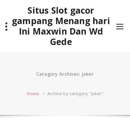
Skip
Situs Slot gacor
to
content
gampang Menang hari
Ini Maxwin Dan Wd
Gede
Category Archives: joker
Home
/
Archive by category "joker"