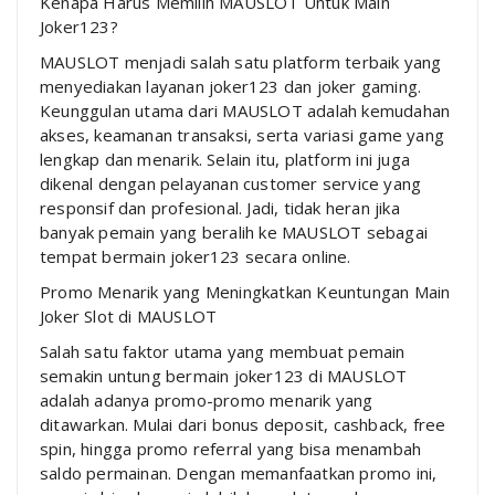
Kenapa Harus Memilih MAUSLOT Untuk Main
Joker123?
MAUSLOT menjadi salah satu platform terbaik yang
menyediakan layanan joker123 dan joker gaming.
Keunggulan utama dari MAUSLOT adalah kemudahan
akses, keamanan transaksi, serta variasi game yang
lengkap dan menarik. Selain itu, platform ini juga
dikenal dengan pelayanan customer service yang
responsif dan profesional. Jadi, tidak heran jika
banyak pemain yang beralih ke MAUSLOT sebagai
tempat bermain joker123 secara online.
Promo Menarik yang Meningkatkan Keuntungan Main
Joker Slot di MAUSLOT
Salah satu faktor utama yang membuat pemain
semakin untung bermain joker123 di MAUSLOT
adalah adanya promo-promo menarik yang
ditawarkan. Mulai dari bonus deposit, cashback, free
spin, hingga promo referral yang bisa menambah
saldo permainan. Dengan memanfaatkan promo ini,