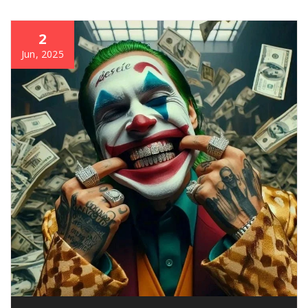
2
Jun, 2025