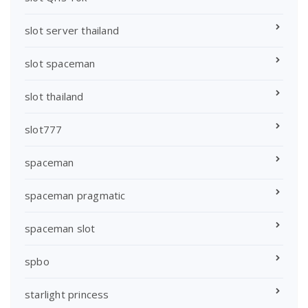
slot server thailand
slot spaceman
slot thailand
slot777
spaceman
spaceman pragmatic
spaceman slot
spbo
starlight princess