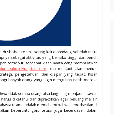
la di Sbobet resmi, sering kali dipandang sebelah mata
nya sebagai aktivitas yang berisiko tinggi dan penuh
pan tersebut, terdapat kisah nyata yang membuktikan
/blueseahotelvungtau.com/
bisa menjadi jalan menuju
rategi, pengetahuan, dan disiplin yang tepat. Kisah
i bagi banyak orang yang ingin mengubah nasib mereka
hwa tidak semua orang bisa langsung menjadi jutawan
 harus diketahui dan dipraktikkan agar peluang meraih
Rahasia utama adalah memahami bahwa keberhasilan di
lkan keberuntungan, tetapi juga kecerdasan dalam