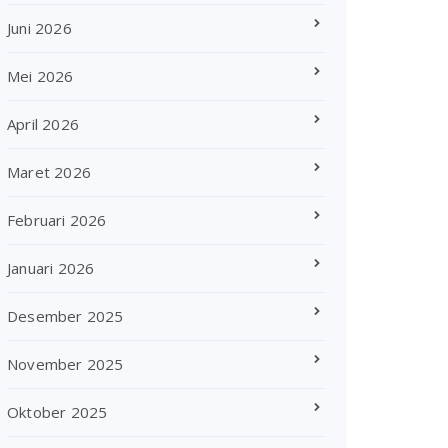
Juni 2026
Mei 2026
April 2026
Maret 2026
Februari 2026
Januari 2026
Desember 2025
November 2025
Oktober 2025