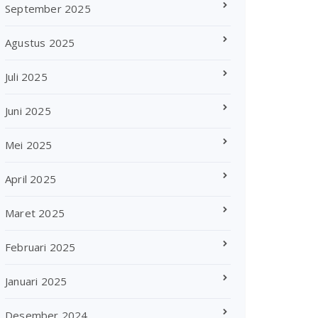
September 2025
Agustus 2025
Juli 2025
Juni 2025
Mei 2025
April 2025
Maret 2025
Februari 2025
Januari 2025
Desember 2024