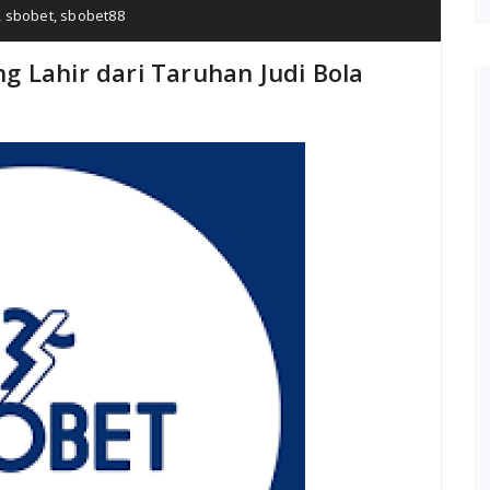
,
sbobet
,
sbobet88
 Lahir dari Taruhan Judi Bola