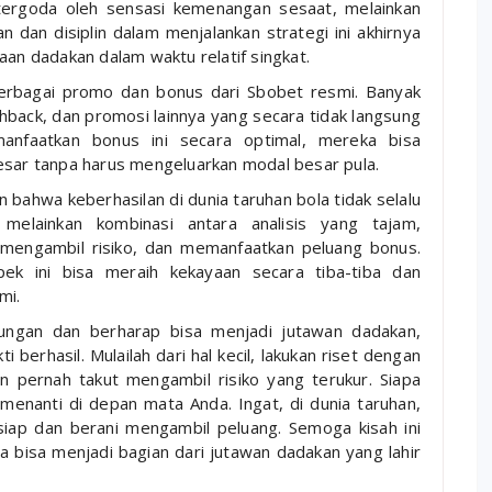
tergoda oleh sensasi kemenangan sesaat, melainkan
n dan disiplin dalam menjalankan strategi ini akhirnya
aan dadakan dalam waktu relatif singkat.
berbagai promo dan bonus dari Sbobet resmi. Banyak
back, dan promosi lainnya yang secara tidak langsung
nfaatkan bonus ini secara optimal, mereka bisa
ar tanpa harus mengeluarkan modal besar pula.
 bahwa keberhasilan di dunia taruhan bola tidak selalu
elainkan kombinasi antara analisis yang tajam,
n mengambil risiko, dan memanfaatkan peluang bonus.
 ini bisa meraih kekayaan secara tiba-tiba dan
mi.
tungan dan berharap bisa menjadi jutawan dadakan,
i berhasil. Mulailah dari hal kecil, lakukan riset dengan
an pernah takut mengambil risiko yang terukur. Siapa
menanti di depan mata Anda. Ingat, di dunia taruhan,
iap dan berani mengambil peluang. Semoga kisah ini
a bisa menjadi bagian dari jutawan dadakan yang lahir