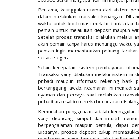
Pertama, keunggulan utama dari sistem pe
dalam melakukan transaksi keuangan. Dib
waktu untuk konfirmasi melalui bank atau 
pemain untuk melakukan deposit maupun wit
Setelah proses transaksi dilakukan melalui 
akun pemain tanpa harus menunggu waktu yan
pemain ingin memanfaatkan peluang taruhan
secara segera.
Selain kecepatan, sistem pembayaran otoma
Transaksi yang dilakukan melalui sistem ini d
pribadi maupun informasi rekening bank 
bertanggung jawab. Keamanan ini menjadi s
nyaman dan percaya saat melakukan transaks
pribadi atau saldo mereka bocor atau disalah
Kemudahan penggunaan adalah keunggulan l
yang dirancang simpel dan intuitif memun
berpengalaman maupun pemula, dapat den
Biasanya, proses deposit cukup memasukka
pembayaran yang tersedia, lalu konfirmasi.