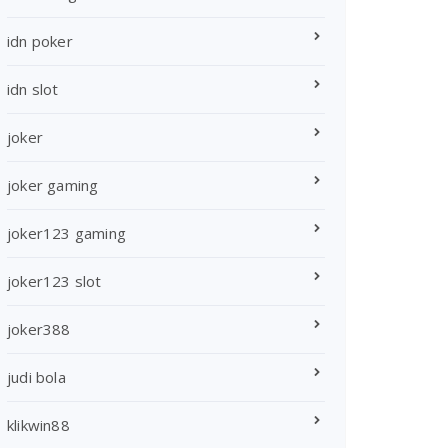
idn poker
idn slot
joker
joker gaming
joker123 gaming
joker123 slot
joker388
judi bola
klikwin88