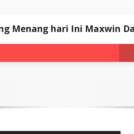
ang Menang hari Ini Maxwin 
Search
for: