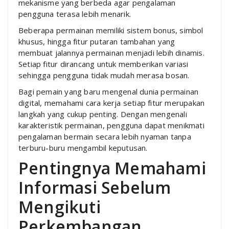
mekanisme yang berbeda agar pengalaman
pengguna terasa lebih menarik.
Beberapa permainan memiliki sistem bonus, simbol
khusus, hingga fitur putaran tambahan yang
membuat jalannya permainan menjadi lebih dinamis.
Setiap fitur dirancang untuk memberikan variasi
sehingga pengguna tidak mudah merasa bosan.
Bagi pemain yang baru mengenal dunia permainan
digital, memahami cara kerja setiap fitur merupakan
langkah yang cukup penting. Dengan mengenali
karakteristik permainan, pengguna dapat menikmati
pengalaman bermain secara lebih nyaman tanpa
terburu-buru mengambil keputusan.
Pentingnya Memahami
Informasi Sebelum
Mengikuti
Perkembangan