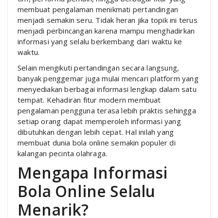
membuat pengalaman menikmati pertandingan
menjadi semakin seru. Tidak heran jika topik ini terus
menjadi perbincangan karena mampu menghadirkan
informasi yang selalu berkembang dari waktu ke
waktu.
Selain mengikuti pertandingan secara langsung,
banyak penggemar juga mulai mencari platform yang
menyediakan berbagai informasi lengkap dalam satu
tempat. Kehadiran fitur modern membuat
pengalaman pengguna terasa lebih praktis sehingga
setiap orang dapat memperoleh informasi yang
dibutuhkan dengan lebih cepat. Hal inilah yang
membuat dunia bola online semakin populer di
kalangan pecinta olahraga.
Mengapa Informasi
Bola Online Selalu
Menarik?