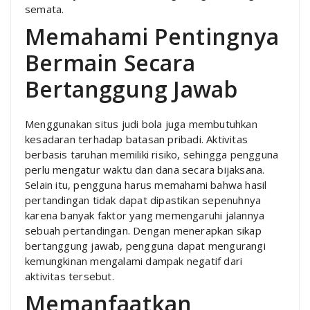
semata.
Memahami Pentingnya
Bermain Secara
Bertanggung Jawab
Menggunakan situs judi bola juga membutuhkan
kesadaran terhadap batasan pribadi. Aktivitas
berbasis taruhan memiliki risiko, sehingga pengguna
perlu mengatur waktu dan dana secara bijaksana.
Selain itu, pengguna harus memahami bahwa hasil
pertandingan tidak dapat dipastikan sepenuhnya
karena banyak faktor yang memengaruhi jalannya
sebuah pertandingan. Dengan menerapkan sikap
bertanggung jawab, pengguna dapat mengurangi
kemungkinan mengalami dampak negatif dari
aktivitas tersebut.
Memanfaatkan