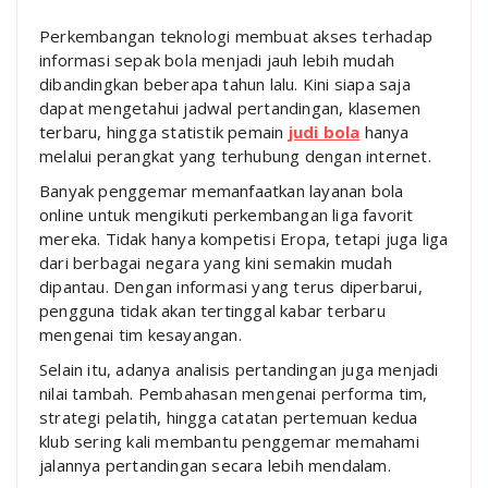
Perkembangan teknologi membuat akses terhadap
informasi sepak bola menjadi jauh lebih mudah
dibandingkan beberapa tahun lalu. Kini siapa saja
dapat mengetahui jadwal pertandingan, klasemen
terbaru, hingga statistik pemain
judi bola
hanya
melalui perangkat yang terhubung dengan internet.
Banyak penggemar memanfaatkan layanan bola
online untuk mengikuti perkembangan liga favorit
mereka. Tidak hanya kompetisi Eropa, tetapi juga liga
dari berbagai negara yang kini semakin mudah
dipantau. Dengan informasi yang terus diperbarui,
pengguna tidak akan tertinggal kabar terbaru
mengenai tim kesayangan.
Selain itu, adanya analisis pertandingan juga menjadi
nilai tambah. Pembahasan mengenai performa tim,
strategi pelatih, hingga catatan pertemuan kedua
klub sering kali membantu penggemar memahami
jalannya pertandingan secara lebih mendalam.