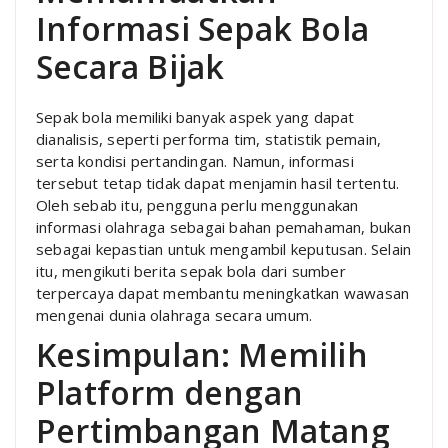
Informasi Sepak Bola
Secara Bijak
Sepak bola memiliki banyak aspek yang dapat
dianalisis, seperti performa tim, statistik pemain,
serta kondisi pertandingan. Namun, informasi
tersebut tetap tidak dapat menjamin hasil tertentu.
Oleh sebab itu, pengguna perlu menggunakan
informasi olahraga sebagai bahan pemahaman, bukan
sebagai kepastian untuk mengambil keputusan. Selain
itu, mengikuti berita sepak bola dari sumber
terpercaya dapat membantu meningkatkan wawasan
mengenai dunia olahraga secara umum.
Kesimpulan: Memilih
Platform dengan
Pertimbangan Matang