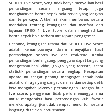
SPBO 1 Live Score, yang tidak hanya menyajikan hasil
pertandingan secara langsung tetapi juga
menghadirkan berita sepak bola terkini yang lengkap
dan terpercaya. Artikel ini akan membahas secara
mendalam tentang keunggulan dan manfaat dari
layanan SPBO 1 Live Score dalam menghadirkan
berita sepak bola terbaru untuk para penggemar.
Pertama, keunggulan utama dari SPBO 1 Live Score
adalah kemampuannya dalam menyajikan hasil
pertandingan secara live dan real-time. Ketika
pertandingan berlangsung, pengguna dapat langsung
mengetahui hasil akhir, gol-gol yang tercipta, serta
statistik pertandingan secara lengkap. Kecepatan
update ini sangat penting mengingat sepak bola
adalah olahraga yang sangat dinamis dan setiap detik
bisa mengubah jalannya pertandingan. Dengan fitur
live score, penggemar tidak perlu menunggu lama
untuk mengetahui hasil pertandingan klub favorit
mereka, apalagi jika tidak sempat menonton secara
langsung di televisi atau stadion.