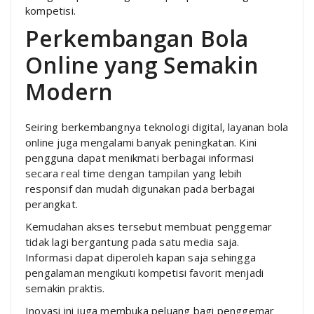
kompetisi.
Perkembangan Bola
Online yang Semakin
Modern
Seiring berkembangnya teknologi digital, layanan bola
online juga mengalami banyak peningkatan. Kini
pengguna dapat menikmati berbagai informasi
secara real time dengan tampilan yang lebih
responsif dan mudah digunakan pada berbagai
perangkat.
Kemudahan akses tersebut membuat penggemar
tidak lagi bergantung pada satu media saja.
Informasi dapat diperoleh kapan saja sehingga
pengalaman mengikuti kompetisi favorit menjadi
semakin praktis.
Inovasi ini juga membuka peluang bagi penggemar