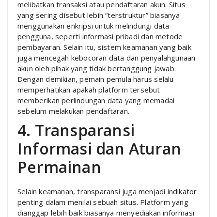
melibatkan transaksi atau pendaftaran akun. Situs
yang sering disebut lebih “terstruktur” biasanya
menggunakan enkripsi untuk melindungi data
pengguna, seperti informasi pribadi dan metode
pembayaran. Selain itu, sistem keamanan yang baik
juga mencegah kebocoran data dan penyalahgunaan
akun oleh pihak yang tidak bertanggung jawab.
Dengan demikian, pemain pemula harus selalu
memperhatikan apakah platform tersebut
memberikan perlindungan data yang memadai
sebelum melakukan pendaftaran.
4. Transparansi
Informasi dan Aturan
Permainan
Selain keamanan, transparansi juga menjadi indikator
penting dalam menilai sebuah situs. Platform yang
dianggap lebih baik biasanya menyediakan informasi