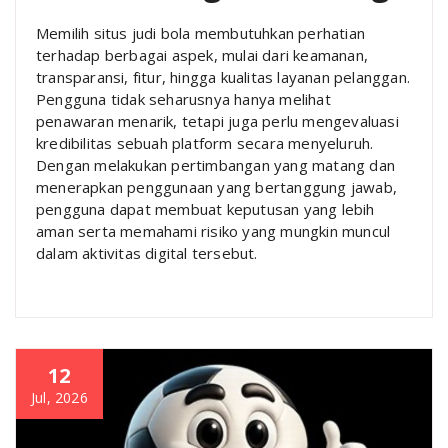
Memilih situs judi bola membutuhkan perhatian
terhadap berbagai aspek, mulai dari keamanan,
transparansi, fitur, hingga kualitas layanan pelanggan.
Pengguna tidak seharusnya hanya melihat
penawaran menarik, tetapi juga perlu mengevaluasi
kredibilitas sebuah platform secara menyeluruh.
Dengan melakukan pertimbangan yang matang dan
menerapkan penggunaan yang bertanggung jawab,
pengguna dapat membuat keputusan yang lebih
aman serta memahami risiko yang mungkin muncul
dalam aktivitas digital tersebut.
12
Jul, 2026