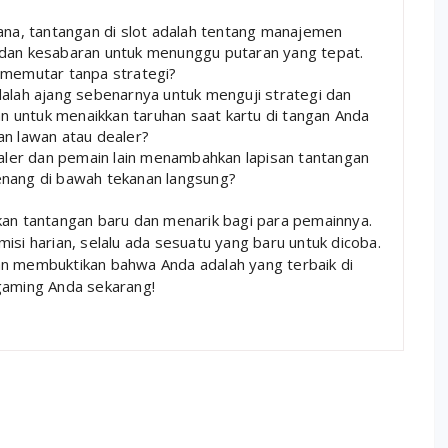
ana, tantangan di slot adalah tentang manajemen
s, dan kesabaran untuk menunggu putaran yang tepat.
 memutar tanpa strategi?
dalah ajang sebenarnya untuk menguji strategi dan
n untuk menaikkan taruhan saat kartu di tangan Anda
n lawan atau dealer?
aler dan pemain lain menambahkan lapisan tantangan
tenang di bawah tekanan langsung?
kan tantangan baru dan menarik bagi para pemainnya.
isi harian, selalu ada sesuatu yang baru untuk dicoba.
an membuktikan bahwa Anda adalah yang terbaik di
gaming Anda sekarang!