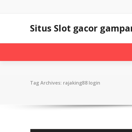
Skip
to
content
Situs Slot gacor gamp
Tag Archives: rajaking88 login