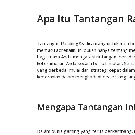
Apa Itu Tantangan R
Tantangan Rajaking88 dirancang untuk membe
memacu adrenalin. Ini bukan hanya tentang m
bagaimana Anda mengatasi rintangan, berada
keterampilan Anda secara berkelanjutan. Set
yang berbeda, mulai dari strategi cepat dalam
keberanian dalam menghadapi dealer langsun
Mengapa Tantangan Ini
Dalam dunia gaming yang terus berkembang, m