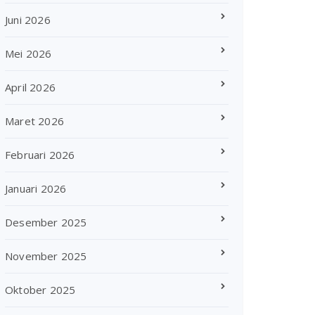
Juni 2026
Mei 2026
April 2026
Maret 2026
Februari 2026
Januari 2026
Desember 2025
November 2025
Oktober 2025