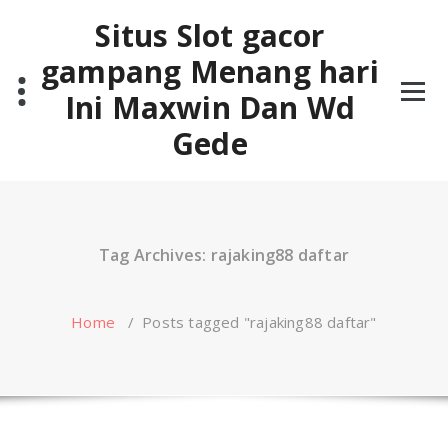
Skip
Situs Slot gacor
to
content
gampang Menang hari
Ini Maxwin Dan Wd
Gede
Tag Archives: rajaking88 daftar
Home
/
Posts tagged "rajaking88 daftar"