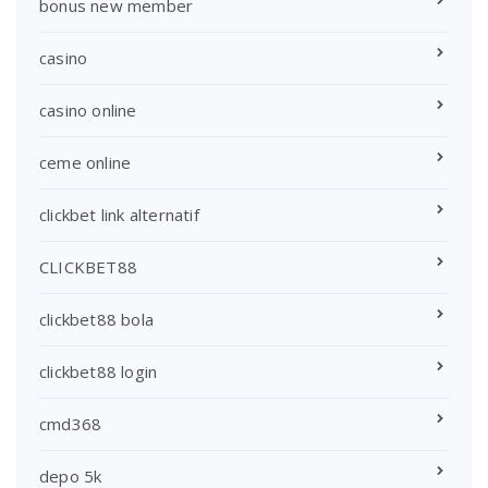
bonus new member
casino
casino online
ceme online
clickbet link alternatif
CLICKBET88
clickbet88 bola
clickbet88 login
cmd368
depo 5k