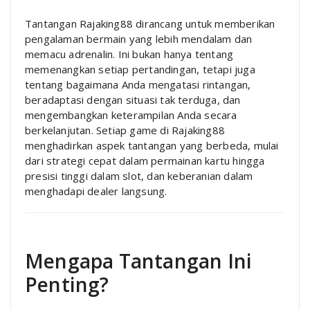
Tantangan Rajaking88 dirancang untuk memberikan
pengalaman bermain yang lebih mendalam dan
memacu adrenalin. Ini bukan hanya tentang
memenangkan setiap pertandingan, tetapi juga
tentang bagaimana Anda mengatasi rintangan,
beradaptasi dengan situasi tak terduga, dan
mengembangkan keterampilan Anda secara
berkelanjutan. Setiap game di Rajaking88
menghadirkan aspek tantangan yang berbeda, mulai
dari strategi cepat dalam permainan kartu hingga
presisi tinggi dalam slot, dan keberanian dalam
menghadapi dealer langsung.
Mengapa Tantangan Ini
Penting?