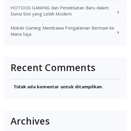
HOTDOG GAMING dan Pendekatan Baru dalam
Dunia Slot yang Lebih Modern
Mobile Gaming Membawa Pengalaman Bermain ke
Mana Saja
Recent Comments
Tidak ada komentar untuk ditampilkan.
Archives