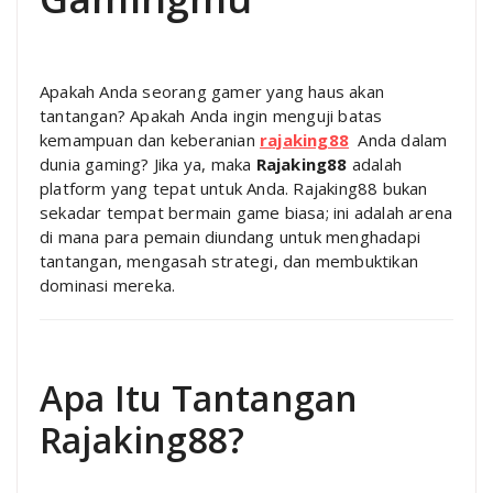
Apakah Anda seorang gamer yang haus akan
tantangan? Apakah Anda ingin menguji batas
kemampuan dan keberanian
rajaking88
Anda dalam
dunia gaming? Jika ya, maka
Rajaking88
adalah
platform yang tepat untuk Anda. Rajaking88 bukan
sekadar tempat bermain game biasa; ini adalah arena
di mana para pemain diundang untuk menghadapi
tantangan, mengasah strategi, dan membuktikan
dominasi mereka.
Apa Itu Tantangan
Rajaking88?