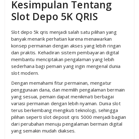
Kesimpulan Tentang
Slot Depo 5K QRIS
Slot depo 5k qris menjadi salah satu pilihan yang
banyak menarik perhatian karena menawarkan
konsep permainan dengan akses yang lebih ringan
dan praktis. Kehadiran sistem pembayaran digital
membantu menciptakan pengalaman yang lebih
sederhana bagi pemain yang ingin mengenal dunia
slot modern.
Dengan memahami fitur permainan, mengatur
penggunaan dana, dan memilih pengalaman bermain
yang sesuai, pemain dapat menikmati berbagai
variasi permainan dengan lebih nyaman. Dunia slot
terus berkembang mengikuti teknologi, sehingga
pilihan seperti slot deposit qris 5000 menjadi bagian
dari perubahan menuju pengalaman bermain digital
yang semakin mudah diakses.