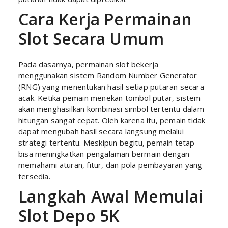
Cara Kerja Permainan
Slot Secara Umum
Pada dasarnya, permainan slot bekerja
menggunakan sistem Random Number Generator
(RNG) yang menentukan hasil setiap putaran secara
acak. Ketika pemain menekan tombol putar, sistem
akan menghasilkan kombinasi simbol tertentu dalam
hitungan sangat cepat. Oleh karena itu, pemain tidak
dapat mengubah hasil secara langsung melalui
strategi tertentu. Meskipun begitu, pemain tetap
bisa meningkatkan pengalaman bermain dengan
memahami aturan, fitur, dan pola pembayaran yang
tersedia.
Langkah Awal Memulai
Slot Depo 5K