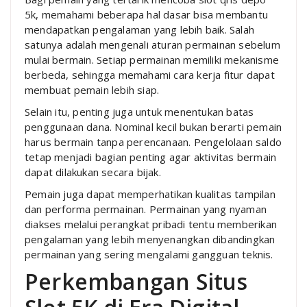
5k, memahami beberapa hal dasar bisa membantu
mendapatkan pengalaman yang lebih baik. Salah
satunya adalah mengenali aturan permainan sebelum
mulai bermain. Setiap permainan memiliki mekanisme
berbeda, sehingga memahami cara kerja fitur dapat
membuat pemain lebih siap.
Selain itu, penting juga untuk menentukan batas
penggunaan dana. Nominal kecil bukan berarti pemain
harus bermain tanpa perencanaan. Pengelolaan saldo
tetap menjadi bagian penting agar aktivitas bermain
dapat dilakukan secara bijak.
Pemain juga dapat memperhatikan kualitas tampilan
dan performa permainan. Permainan yang nyaman
diakses melalui perangkat pribadi tentu memberikan
pengalaman yang lebih menyenangkan dibandingkan
permainan yang sering mengalami gangguan teknis.
Perkembangan Situs