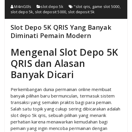
M4inG0ls
slot depo 5k
"slot qris
,
game slot 5000
,
slot depo 5k
,
slot deposit 5000
,
slot deposit 5k
Slot Depo 5K QRIS Yang Banyak
Diminati Pemain Modern
Mengenal Slot Depo 5K
QRIS dan Alasan
Banyak Dicari
Perkembangan dunia permainan online membuat
banyak pilihan baru bermunculan, termasuk sistem
transaksi yang semakin praktis bagi para pemain.
Salah satu topik yang cukup sering dibicarakan adalah
slot depo 5k qris, sebuah pilihan yang menarik
perhatian karena menawarkan kemudahan bagi
pemain yang ingin mencoba permainan dengan