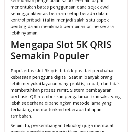
kemudahan pengelolaan saldo. Pemain dapat
menentukan batas penggunaan dana sejak awal
sehingga aktivitas bermain tetap berada dalam
kontrol pribadi. Hal ini menjadi salah satu aspek
penting dalam menikmati permainan online secara
lebih nyaman.
Mengapa Slot 5K QRIS
Semakin Populer
Popularitas slot 5k qris tidak lepas dari perubahan
kebiasaan pengguna digital. Saat ini banyak orang
lebih menyukai layanan yang praktis, cepat, dan tidak
membutuhkan proses rumit. Sistem pembayaran
berbasis QR memberikan pengalaman transaksi yang
lebih sederhana dibandingkan metode lama yang
terkadang membutuhkan beberapa tahapan
tambahan.
Selain itu, perkembangan teknologi juga membuat
pemain semakin memperhatikan kenyamanan.