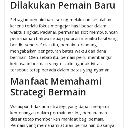
Dilakukan Pemain Baru
Sebagian pemain baru sering melakukan kesalahan
karena terlalu fokus mengejar hasil besar dalam
waktu singkat. Padahal, permainan slot membutuhkan
pemahaman bahwa setiap putaran memiliki hasil yang
berdiri sendiri. Selain itu, pemain terkadang
mengabaikan pengaturan batas waktu dan dana
bermain. Oleh sebab itu, pemain perlu membangun
kebiasaan bermain yang disiplin agar aktivitas
tersebut tetap berada dalam batas yang nyaman.
Manfaat Memahami
Strategi Bermain
Walaupun tidak ada strategi yang dapat menjamin
kemenangan dalam permainan slot, pemahaman
dasar tetap memberikan manfaat bagi pemain.
Pemain yang memahami aturan permainan biasanya