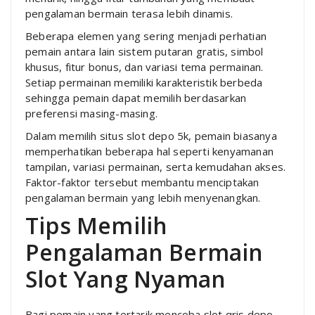
pengalaman bermain terasa lebih dinamis.
Beberapa elemen yang sering menjadi perhatian
pemain antara lain sistem putaran gratis, simbol
khusus, fitur bonus, dan variasi tema permainan.
Setiap permainan memiliki karakteristik berbeda
sehingga pemain dapat memilih berdasarkan
preferensi masing-masing.
Dalam memilih situs slot depo 5k, pemain biasanya
memperhatikan beberapa hal seperti kenyamanan
tampilan, variasi permainan, serta kemudahan akses.
Faktor-faktor tersebut membantu menciptakan
pengalaman bermain yang lebih menyenangkan.
Tips Memilih
Pengalaman Bermain
Slot Yang Nyaman
Bagi pemain yang tertarik mencoba slot qris depo