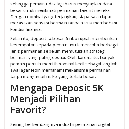
sehingga pemain tidak lagi harus menyiapkan dana
besar untuk menikmati permainan favorit mereka.
Dengan nominal yang terjangkau, siapa saja dapat
merasakan sensasi bermain tanpa harus membebani
kondisi finansial.
Selain itu, deposit sebesar 5 ribu rupiah memberikan
kesempatan kepada pemain untuk mencoba berbagai
jenis permainan sebelum memutuskan strategi
bermain yang paling sesuai. Oleh karena itu, banyak
pemain pemula memilih nominal kecil sebagai langkah
awal agar lebih memahami mekanisme permainan
tanpa mengambil risiko yang terlalu besar.
Mengapa Deposit 5K
Menjadi Pilihan
Favorit?
Seiring berkembangnya industri permainan digital,