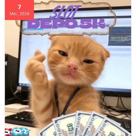
7
Mei, 2026