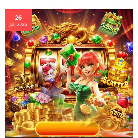
26
Jul, 2026