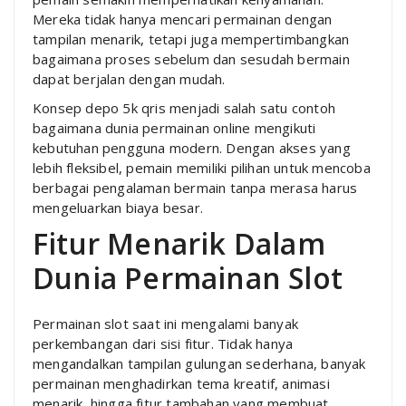
Mereka tidak hanya mencari permainan dengan
tampilan menarik, tetapi juga mempertimbangkan
bagaimana proses sebelum dan sesudah bermain
dapat berjalan dengan mudah.
Konsep depo 5k qris menjadi salah satu contoh
bagaimana dunia permainan online mengikuti
kebutuhan pengguna modern. Dengan akses yang
lebih fleksibel, pemain memiliki pilihan untuk mencoba
berbagai pengalaman bermain tanpa merasa harus
mengeluarkan biaya besar.
Fitur Menarik Dalam
Dunia Permainan Slot
Permainan slot saat ini mengalami banyak
perkembangan dari sisi fitur. Tidak hanya
mengandalkan tampilan gulungan sederhana, banyak
permainan menghadirkan tema kreatif, animasi
menarik, hingga fitur tambahan yang membuat