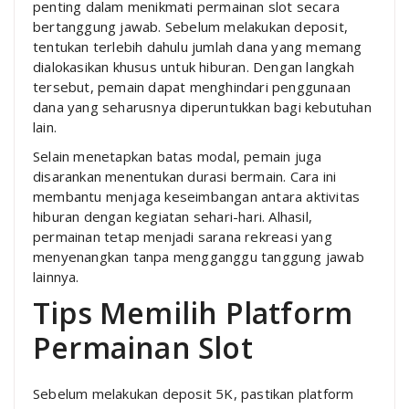
penting dalam menikmati permainan slot secara
bertanggung jawab. Sebelum melakukan deposit,
tentukan terlebih dahulu jumlah dana yang memang
dialokasikan khusus untuk hiburan. Dengan langkah
tersebut, pemain dapat menghindari penggunaan
dana yang seharusnya diperuntukkan bagi kebutuhan
lain.
Selain menetapkan batas modal, pemain juga
disarankan menentukan durasi bermain. Cara ini
membantu menjaga keseimbangan antara aktivitas
hiburan dengan kegiatan sehari-hari. Alhasil,
permainan tetap menjadi sarana rekreasi yang
menyenangkan tanpa mengganggu tanggung jawab
lainnya.
Tips Memilih Platform
Permainan Slot
Sebelum melakukan deposit 5K, pastikan platform