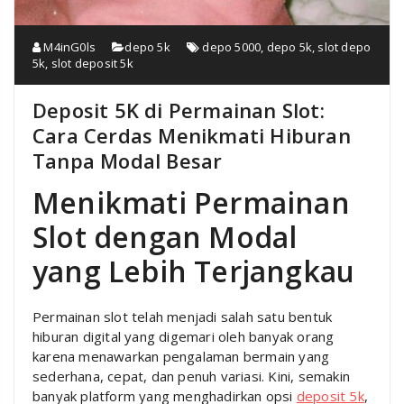
M4inG0ls
depo 5k
depo 5000
,
depo 5k
,
slot depo
5k
,
slot deposit 5k
Deposit 5K di Permainan Slot:
Cara Cerdas Menikmati Hiburan
Tanpa Modal Besar
Menikmati Permainan
Slot dengan Modal
yang Lebih Terjangkau
Permainan slot telah menjadi salah satu bentuk
hiburan digital yang digemari oleh banyak orang
karena menawarkan pengalaman bermain yang
sederhana, cepat, dan penuh variasi. Kini, semakin
banyak platform yang menghadirkan opsi
deposit 5k
,