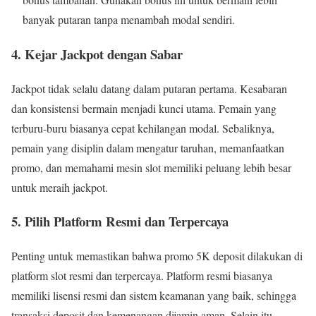
banyak putaran tanpa menambah modal sendiri.
4. Kejar Jackpot dengan Sabar
Jackpot tidak selalu datang dalam putaran pertama. Kesabaran
dan konsistensi bermain menjadi kunci utama. Pemain yang
terburu-buru biasanya cepat kehilangan modal. Sebaliknya,
pemain yang disiplin dalam mengatur taruhan, memanfaatkan
promo, dan memahami mesin slot memiliki peluang lebih besar
untuk meraih jackpot.
5. Pilih Platform Resmi dan Terpercaya
Penting untuk memastikan bahwa promo 5K deposit dilakukan di
platform slot resmi dan terpercaya. Platform resmi biasanya
memiliki lisensi resmi dan sistem keamanan yang baik, sehingga
transaksi deposit dan kemenangan dijamin aman. Selain itu,