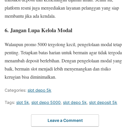
platform resmi juga menyediakan layanan pelanggan yang siap
membantu jika ada kendala.
6. Jangan Lupa Kelola Modal
Walaupun promo 5000 tergolong kecil, pengelolaan modal tetap
penting. Tetapkan batas harian untuk bermain agar tidak tergoda
menambah deposit berlebihan. Dengan pengelolaan modal yang
baik, bermain slot menjadi lebih menyenangkan dan risiko
kerugian bisa diminimalkan.
Categories:
slot depo 5k
Tags:
slot 5k
,
slot depo 5000
,
slot depo 5k
,
slot deposit 5k
Leave a Comment