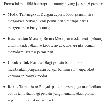
Promo ini memiliki beberapa keuntungan yang jelas bagi pemain:
Modal Terjangkau:
Dengan deposit 5000, pemain bisa
mengakses berbagai jenis permainan slot tanpa harus
mengeluarkan banyak uang.
Kesempatan Menang Besar:
Meskipun modal kecil, peluang
untuk mendapatkan jackpot tetap ada, apalagi jika pemain
memahami strategi permainan.
Cocok untuk Pemula:
Bagi pemain baru, promo ini
memberikan pengalaman belajar bermain slot tanpa takut
kehilangan banyak modal.
Bonus Tambahan:
Banyak platform resmi juga memberikan
bonus tambahan bagi pemain yang memanfaatkan promo,
seperti free spin atau cashback.