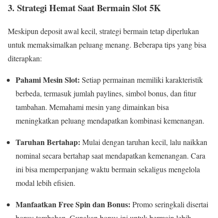
3. Strategi Hemat Saat Bermain Slot 5K
Meskipun deposit awal kecil, strategi bermain tetap diperlukan
untuk memaksimalkan peluang menang. Beberapa tips yang bisa
diterapkan:
Pahami Mesin Slot:
Setiap permainan memiliki karakteristik
berbeda, termasuk jumlah paylines, simbol bonus, dan fitur
tambahan. Memahami mesin yang dimainkan bisa
meningkatkan peluang mendapatkan kombinasi kemenangan.
Taruhan Bertahap:
Mulai dengan taruhan kecil, lalu naikkan
nominal secara bertahap saat mendapatkan kemenangan. Cara
ini bisa memperpanjang waktu bermain sekaligus mengelola
modal lebih efisien.
Manfaatkan Free Spin dan Bonus:
Promo seringkali disertai
bonus tambahan. Gunakan bonus ini untuk bermain lebih