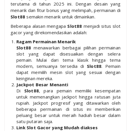
terutama di tahun 2025 ini. Dengan desain yang
menarik dan fitur bonus yang melimpah, permainan di
Slot88
semakin menarik untuk dimainkan.
Beberapa alasan mengapa
Slot88
menjadi situs slot
gacor yang direkomendasikan adalah:
Ragam Permainan Menarik
Slot88
menawarkan berbagai pilihan permainan
slot yang dapat disesuaikan dengan selera
pemain. Mulai dari tema klasik hingga tema
modern, semuanya tersedia di
Slot88
. Pemain
dapat memilih mesin slot yang sesuai dengan
keinginan mereka.
Jackpot Besar Menanti
Di
Slot88
, para pemain memiliki kesempatan
untuk memenangkan jackpot hingga ratusan juta
rupiah. Jackpot progresif yang ditawarkan oleh
beberapa permainan di situs ini memberikan
peluang besar untuk meraih hadiah besar dalam
satu putaran saja.
Link Slot Gacor yang Mudah diakses