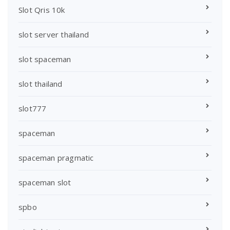
Slot Qris 10k
slot server thailand
slot spaceman
slot thailand
slot777
spaceman
spaceman pragmatic
spaceman slot
spbo