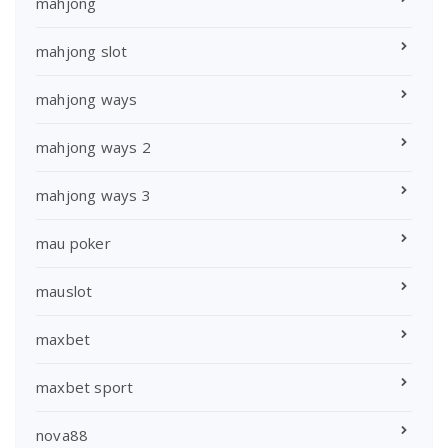
mahjong
mahjong slot
mahjong ways
mahjong ways 2
mahjong ways 3
mau poker
mauslot
maxbet
maxbet sport
nova88