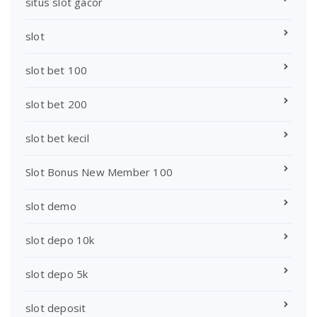
situs slot gacor
slot
slot bet 100
slot bet 200
slot bet kecil
Slot Bonus New Member 100
slot demo
slot depo 10k
slot depo 5k
slot deposit