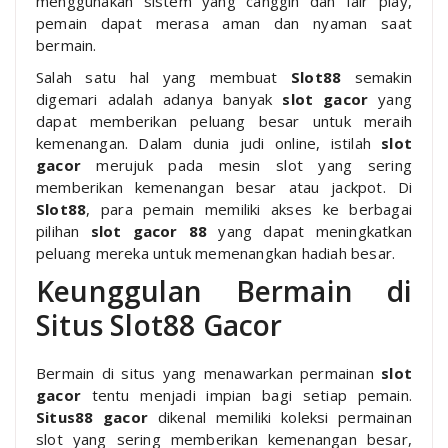
menggunakan sistem yang canggih dan fair play,
pemain dapat merasa aman dan nyaman saat
bermain.
Salah satu hal yang membuat
Slot88
semakin
digemari adalah adanya banyak
slot gacor
yang
dapat memberikan peluang besar untuk meraih
kemenangan. Dalam dunia judi online, istilah
slot
gacor
merujuk pada mesin slot yang sering
memberikan kemenangan besar atau jackpot. Di
Slot88
, para pemain memiliki akses ke berbagai
pilihan
slot gacor 88
yang dapat meningkatkan
peluang mereka untuk memenangkan hadiah besar.
Keunggulan Bermain di
Situs Slot88 Gacor
Bermain di situs yang menawarkan permainan
slot
gacor
tentu menjadi impian bagi setiap pemain.
Situs88 gacor
dikenal memiliki koleksi permainan
slot yang sering memberikan kemenangan besar,