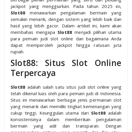
jackpot yang menggiurkan. Pada tahun 2025 ini,
Slot88
menawarkan pengalaman bermain yang
semakin menarik, dengan sistem yang lebih baik dan
hasil yang lebih gacor. Dalam artikel ini, kami akan
membahas mengapa
Slot88
menjadi pilihan utama
para pemain judi slot online dan bagaimana Anda
dapat memperoleh jackpot hingga ratusan juta
rupiah.
Slot88: Situs Slot Online
Terpercaya
Slot88
adalah salah satu situs judi slot online yang
telah dikenal luas oleh para pemain judi di Indonesia.
Situs ini menawarkan berbagai jenis permainan slot
yang menarik dan memiliki tingkat kemenangan yang
cukup tinggi. Keunggulan utama dari
Slot88
adalah
konsistensinya dalam memberikan pengalaman
bermain yang adil dan transparan. Dengan