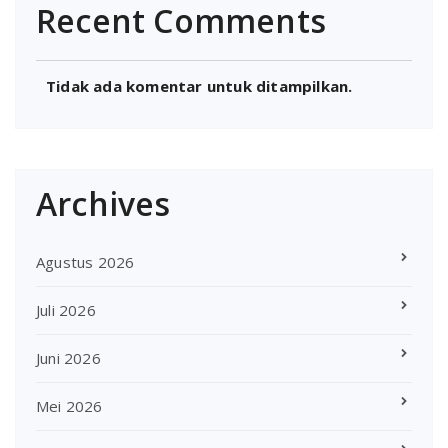
Recent Comments
Tidak ada komentar untuk ditampilkan.
Archives
Agustus 2026
Juli 2026
Juni 2026
Mei 2026