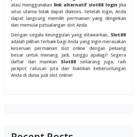
atau menggunakan
link alternatif slot88 login
jika
situs utama tidak dapat diakses. Setelah login, Anda
dapat langsung memilih permainan yang diinginkan
dan memulai petualangan slot Anda.
Dengan segala keunggulan yang ditawarkan,
Slot88
adalah pilihan terbaik bagi Anda yang ingin merasakan
keseruan permainan slot online dengan peluang
besar untuk menang. Jadi, tunggu apalagi? Segera
daftar dan mainkan
Slot88
sekarang juga, raih
jackpot ratusan juta dan buktikan keberuntungan
Anda di dunia judi slot online!
Recent Posts