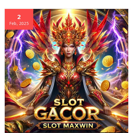
2
Feb, 2025