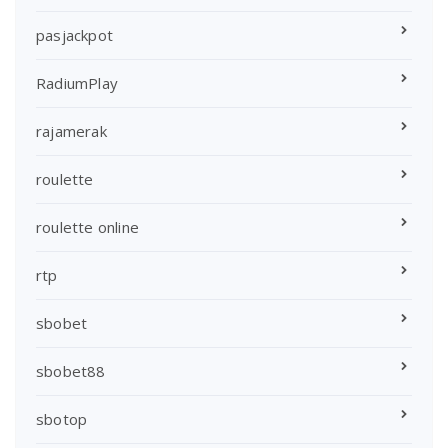
pasjackpot
RadiumPlay
rajamerak
roulette
roulette online
rtp
sbobet
sbobet88
sbotop