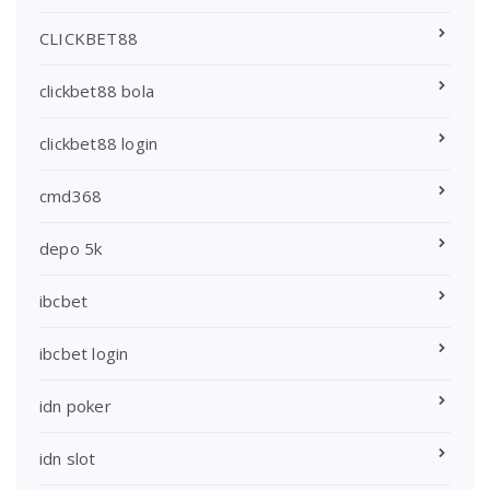
CLICKBET88
clickbet88 bola
clickbet88 login
cmd368
depo 5k
ibcbet
ibcbet login
idn poker
idn slot