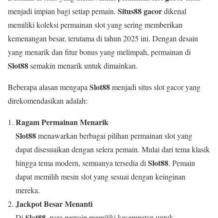
Situs88 gacor
menjadi impian bagi setiap pemain.
dikenal
memiliki koleksi permainan slot yang sering memberikan
kemenangan besar, terutama di tahun 2025 ini. Dengan desain
yang menarik dan fitur bonus yang melimpah, permainan di
Slot88
semakin menarik untuk dimainkan.
Slot88
Beberapa alasan mengapa
menjadi situs slot gacor yang
direkomendasikan adalah:
Ragam Permainan Menarik
Slot88
menawarkan berbagai pilihan permainan slot yang
dapat disesuaikan dengan selera pemain. Mulai dari tema klasik
Slot88
hingga tema modern, semuanya tersedia di
. Pemain
dapat memilih mesin slot yang sesuai dengan keinginan
mereka.
Jackpot Besar Menanti
Slot88
Di
, para pemain memiliki kesempatan untuk