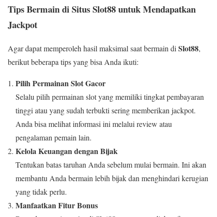
Tips Bermain di Situs Slot88 untuk Mendapatkan
Jackpot
Slot88
Agar dapat memperoleh hasil maksimal saat bermain di
,
berikut beberapa tips yang bisa Anda ikuti:
Pilih Permainan Slot Gacor
Selalu pilih permainan slot yang memiliki tingkat pembayaran
tinggi atau yang sudah terbukti sering memberikan jackpot.
Anda bisa melihat informasi ini melalui review atau
pengalaman pemain lain.
Kelola Keuangan dengan Bijak
Tentukan batas taruhan Anda sebelum mulai bermain. Ini akan
membantu Anda bermain lebih bijak dan menghindari kerugian
yang tidak perlu.
Manfaatkan Fitur Bonus