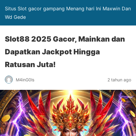
Situs Slot gacor gampang Menang hari Ini Maxwin Dan
Wd Gede
Slot88 2025 Gacor, Mainkan dan
Dapatkan Jackpot Hingga
Ratusan Juta!
M4inG0ls
2 tahun ago