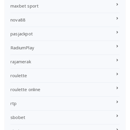
maxbet sport
nova88
pasjackpot
RadiumPlay
rajamerak
roulette
roulette online
rtp
sbobet