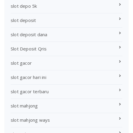
slot depo 5k
slot deposit
slot deposit dana
Slot Deposit Qris
slot gacor
slot gacor hari ini
slot gacor terbaru
slot mahjong
slot mahjong ways