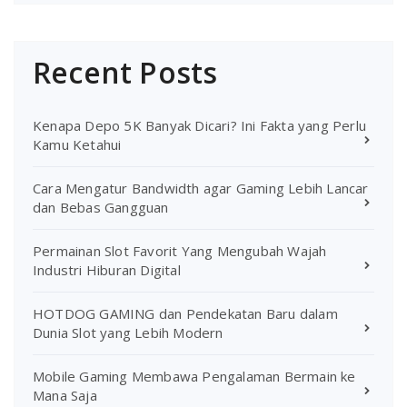
Recent Posts
Kenapa Depo 5K Banyak Dicari? Ini Fakta yang Perlu
Kamu Ketahui
Cara Mengatur Bandwidth agar Gaming Lebih Lancar
dan Bebas Gangguan
Permainan Slot Favorit Yang Mengubah Wajah
Industri Hiburan Digital
HOTDOG GAMING dan Pendekatan Baru dalam
Dunia Slot yang Lebih Modern
Mobile Gaming Membawa Pengalaman Bermain ke
Mana Saja