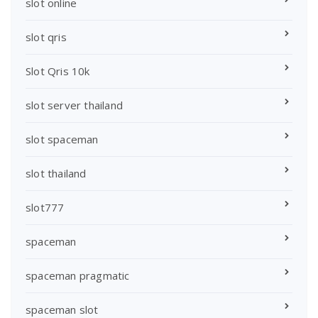
slot online
slot qris
Slot Qris 10k
slot server thailand
slot spaceman
slot thailand
slot777
spaceman
spaceman pragmatic
spaceman slot