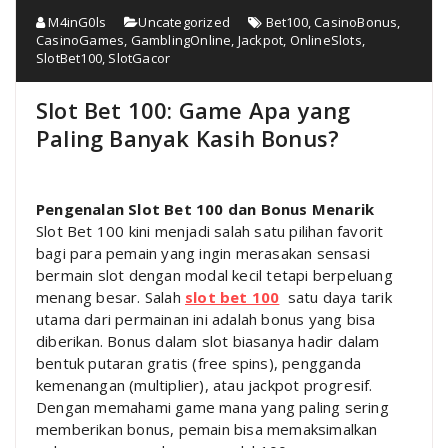
M4inG0ls
Uncategorized
Bet100
,
CasinoBonus
,
CasinoGames
,
GamblingOnline
,
Jackpot
,
OnlineSlots
,
SlotBet100
,
SlotGacor
Slot Bet 100: Game Apa yang
Paling Banyak Kasih Bonus?
Pengenalan Slot Bet 100 dan Bonus Menarik
Slot Bet 100 kini menjadi salah satu pilihan favorit
bagi para pemain yang ingin merasakan sensasi
bermain slot dengan modal kecil tetapi berpeluang
menang besar. Salah
slot bet 100
satu daya tarik
utama dari permainan ini adalah bonus yang bisa
diberikan. Bonus dalam slot biasanya hadir dalam
bentuk putaran gratis (free spins), pengganda
kemenangan (multiplier), atau jackpot progresif.
Dengan memahami game mana yang paling sering
memberikan bonus, pemain bisa memaksimalkan