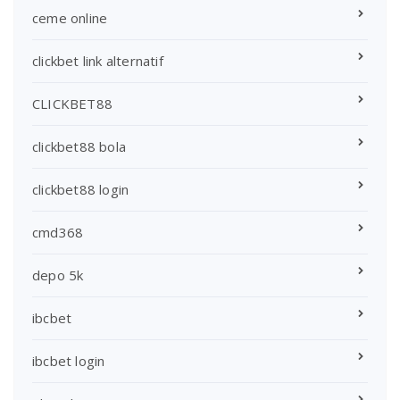
ceme online
clickbet link alternatif
CLICKBET88
clickbet88 bola
clickbet88 login
cmd368
depo 5k
ibcbet
ibcbet login