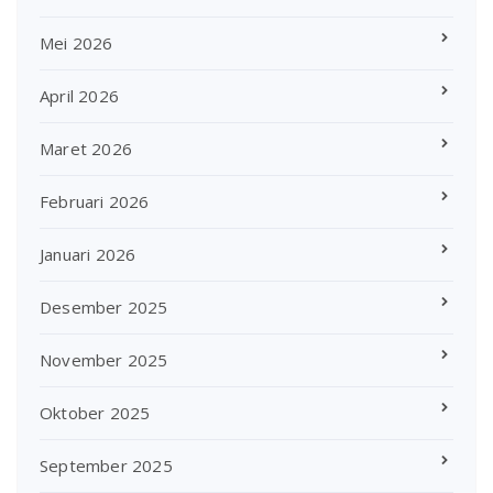
Mei 2026
April 2026
Maret 2026
Februari 2026
Januari 2026
Desember 2025
November 2025
Oktober 2025
September 2025