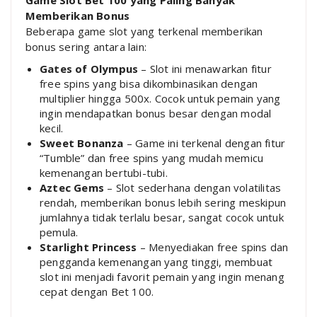
Memberikan Bonus
Beberapa game slot yang terkenal memberikan
bonus sering antara lain:
Gates of Olympus
– Slot ini menawarkan fitur
free spins yang bisa dikombinasikan dengan
multiplier hingga 500x. Cocok untuk pemain yang
ingin mendapatkan bonus besar dengan modal
kecil.
Sweet Bonanza
– Game ini terkenal dengan fitur
“Tumble” dan free spins yang mudah memicu
kemenangan bertubi-tubi.
Aztec Gems
– Slot sederhana dengan volatilitas
rendah, memberikan bonus lebih sering meskipun
jumlahnya tidak terlalu besar, sangat cocok untuk
pemula.
Starlight Princess
– Menyediakan free spins dan
pengganda kemenangan yang tinggi, membuat
slot ini menjadi favorit pemain yang ingin menang
cepat dengan Bet 100.