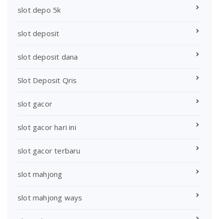
slot depo 5k
slot deposit
slot deposit dana
Slot Deposit Qris
slot gacor
slot gacor hari ini
slot gacor terbaru
slot mahjong
slot mahjong ways