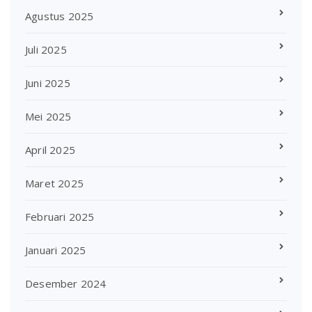
Agustus 2025
Juli 2025
Juni 2025
Mei 2025
April 2025
Maret 2025
Februari 2025
Januari 2025
Desember 2024