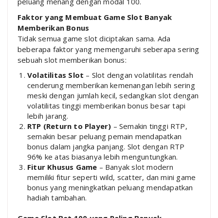
peluang menang dengan modal 100.
Faktor yang Membuat Game Slot Banyak
Memberikan Bonus
Tidak semua game slot diciptakan sama. Ada
beberapa faktor yang memengaruhi seberapa sering
sebuah slot memberikan bonus:
Volatilitas Slot
– Slot dengan volatilitas rendah
cenderung memberikan kemenangan lebih sering
meski dengan jumlah kecil, sedangkan slot dengan
volatilitas tinggi memberikan bonus besar tapi
lebih jarang.
RTP (Return to Player)
– Semakin tinggi RTP,
semakin besar peluang pemain mendapatkan
bonus dalam jangka panjang. Slot dengan RTP
96% ke atas biasanya lebih menguntungkan.
Fitur Khusus Game
– Banyak slot modern
memiliki fitur seperti wild, scatter, dan mini game
bonus yang meningkatkan peluang mendapatkan
hadiah tambahan.
Game Slot Bet 100 yang Paling Banyak