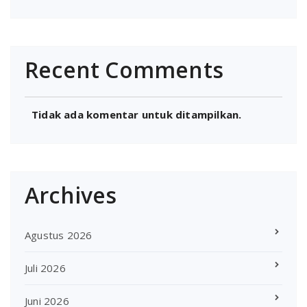
Recent Comments
Tidak ada komentar untuk ditampilkan.
Archives
Agustus 2026
Juli 2026
Juni 2026