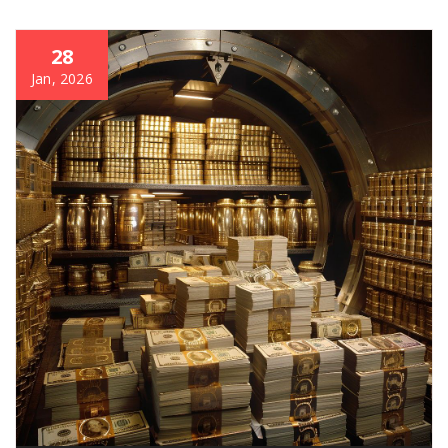
28
Jan, 2026