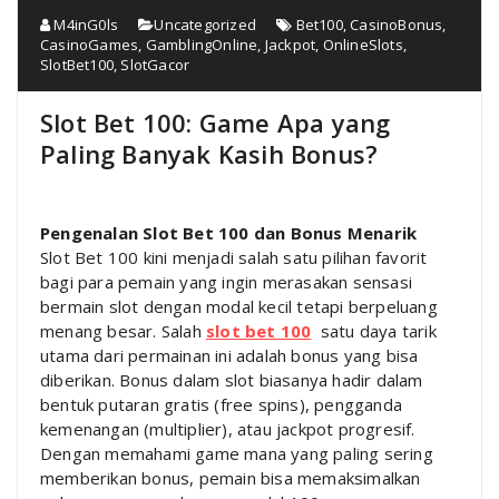
M4inG0ls
Uncategorized
Bet100
,
CasinoBonus
,
CasinoGames
,
GamblingOnline
,
Jackpot
,
OnlineSlots
,
SlotBet100
,
SlotGacor
Slot Bet 100: Game Apa yang
Paling Banyak Kasih Bonus?
Pengenalan Slot Bet 100 dan Bonus Menarik
Slot Bet 100 kini menjadi salah satu pilihan favorit
bagi para pemain yang ingin merasakan sensasi
bermain slot dengan modal kecil tetapi berpeluang
menang besar. Salah
slot bet 100
satu daya tarik
utama dari permainan ini adalah bonus yang bisa
diberikan. Bonus dalam slot biasanya hadir dalam
bentuk putaran gratis (free spins), pengganda
kemenangan (multiplier), atau jackpot progresif.
Dengan memahami game mana yang paling sering
memberikan bonus, pemain bisa memaksimalkan