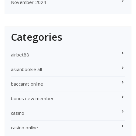
November 2024
Categories
airbet88
asianbookie all
baccarat online
bonus new member
casino
casino online