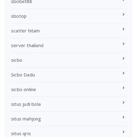
sbobet88
sbotop
scatter hitam
server thailand
sicbo
Sicbo Dadu
sicbo online
situs judi bola
situs mahjong
situs qris