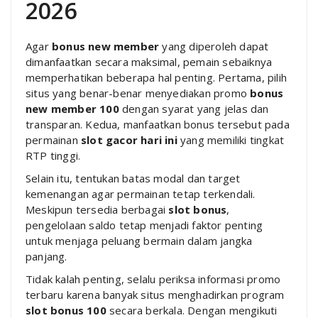
2026
Agar
bonus new member
yang diperoleh dapat
dimanfaatkan secara maksimal, pemain sebaiknya
memperhatikan beberapa hal penting. Pertama, pilih
situs yang benar-benar menyediakan promo
bonus
new member 100
dengan syarat yang jelas dan
transparan. Kedua, manfaatkan bonus tersebut pada
permainan
slot gacor hari ini
yang memiliki tingkat
RTP tinggi.
Selain itu, tentukan batas modal dan target
kemenangan agar permainan tetap terkendali.
Meskipun tersedia berbagai
slot bonus
,
pengelolaan saldo tetap menjadi faktor penting
untuk menjaga peluang bermain dalam jangka
panjang.
Tidak kalah penting, selalu periksa informasi promo
terbaru karena banyak situs menghadirkan program
slot bonus 100
secara berkala. Dengan mengikuti