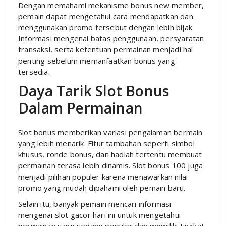
Dengan memahami mekanisme bonus new member,
pemain dapat mengetahui cara mendapatkan dan
menggunakan promo tersebut dengan lebih bijak.
Informasi mengenai batas penggunaan, persyaratan
transaksi, serta ketentuan permainan menjadi hal
penting sebelum memanfaatkan bonus yang
tersedia.
Daya Tarik Slot Bonus
Dalam Permainan
Slot bonus memberikan variasi pengalaman bermain
yang lebih menarik. Fitur tambahan seperti simbol
khusus, ronde bonus, dan hadiah tertentu membuat
permainan terasa lebih dinamis. Slot bonus 100 juga
menjadi pilihan populer karena menawarkan nilai
promo yang mudah dipahami oleh pemain baru.
Selain itu, banyak pemain mencari informasi
mengenai slot gacor hari ini untuk mengetahui