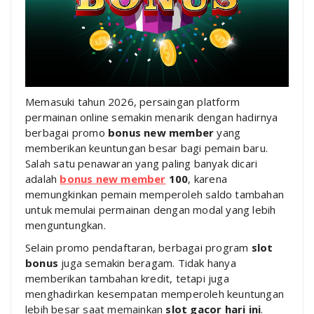
Memasuki tahun 2026, persaingan platform
permainan online semakin menarik dengan hadirnya
berbagai promo
bonus new member
yang
memberikan keuntungan besar bagi pemain baru.
Salah satu penawaran yang paling banyak dicari
adalah
bonus new member
100
, karena
memungkinkan pemain memperoleh saldo tambahan
untuk memulai permainan dengan modal yang lebih
menguntungkan.
Selain promo pendaftaran, berbagai program
slot
bonus
juga semakin beragam. Tidak hanya
memberikan tambahan kredit, tetapi juga
menghadirkan kesempatan memperoleh keuntungan
lebih besar saat memainkan
slot gacor hari ini
.