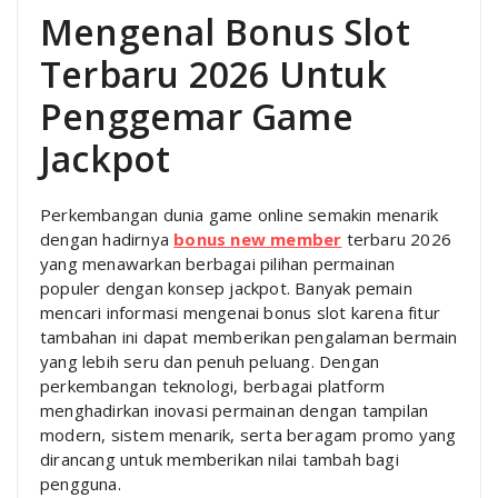
Mengenal Bonus Slot
Terbaru 2026 Untuk
Penggemar Game
Jackpot
Perkembangan dunia game online semakin menarik
dengan hadirnya
bonus new member
terbaru 2026
yang menawarkan berbagai pilihan permainan
populer dengan konsep jackpot. Banyak pemain
mencari informasi mengenai bonus slot karena fitur
tambahan ini dapat memberikan pengalaman bermain
yang lebih seru dan penuh peluang. Dengan
perkembangan teknologi, berbagai platform
menghadirkan inovasi permainan dengan tampilan
modern, sistem menarik, serta beragam promo yang
dirancang untuk memberikan nilai tambah bagi
pengguna.