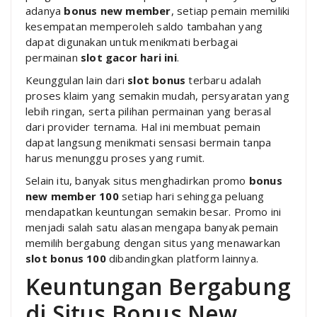
adanya
bonus new member
, setiap pemain memiliki
kesempatan memperoleh saldo tambahan yang
dapat digunakan untuk menikmati berbagai
permainan
slot gacor hari ini
.
Keunggulan lain dari
slot bonus
terbaru adalah
proses klaim yang semakin mudah, persyaratan yang
lebih ringan, serta pilihan permainan yang berasal
dari provider ternama. Hal ini membuat pemain
dapat langsung menikmati sensasi bermain tanpa
harus menunggu proses yang rumit.
Selain itu, banyak situs menghadirkan promo
bonus
new member 100
setiap hari sehingga peluang
mendapatkan keuntungan semakin besar. Promo ini
menjadi salah satu alasan mengapa banyak pemain
memilih bergabung dengan situs yang menawarkan
slot bonus 100
dibandingkan platform lainnya.
Keuntungan Bergabung
di Situs Bonus New