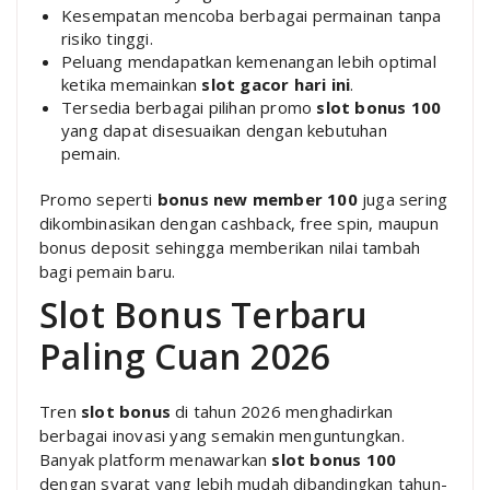
Kesempatan mencoba berbagai permainan tanpa
risiko tinggi.
Peluang mendapatkan kemenangan lebih optimal
ketika memainkan
slot gacor hari ini
.
Tersedia berbagai pilihan promo
slot bonus 100
yang dapat disesuaikan dengan kebutuhan
pemain.
Promo seperti
bonus new member 100
juga sering
dikombinasikan dengan cashback, free spin, maupun
bonus deposit sehingga memberikan nilai tambah
bagi pemain baru.
Slot Bonus Terbaru
Paling Cuan 2026
Tren
slot bonus
di tahun 2026 menghadirkan
berbagai inovasi yang semakin menguntungkan.
Banyak platform menawarkan
slot bonus 100
dengan syarat yang lebih mudah dibandingkan tahun-