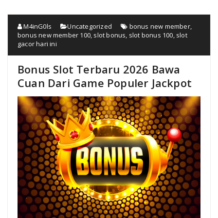
M4inG0ls
Uncategorized
bonus new member
,
bonus new member 100
,
slot bonus
,
slot bonus 100
,
slot
gacor hari ini
Bonus Slot Terbaru 2026 Bawa
Cuan Dari Game Populer Jackpot