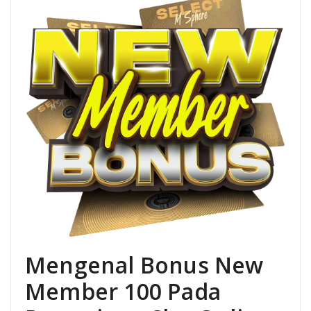
Mengenal Bonus New
Member 100 Pada