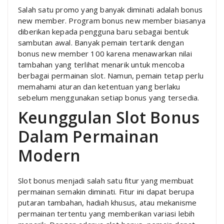
Salah satu promo yang banyak diminati adalah bonus
new member. Program bonus new member biasanya
diberikan kepada pengguna baru sebagai bentuk
sambutan awal. Banyak pemain tertarik dengan
bonus new member 100 karena menawarkan nilai
tambahan yang terlihat menarik untuk mencoba
berbagai permainan slot. Namun, pemain tetap perlu
memahami aturan dan ketentuan yang berlaku
sebelum menggunakan setiap bonus yang tersedia.
Keunggulan Slot Bonus
Dalam Permainan
Modern
Slot bonus menjadi salah satu fitur yang membuat
permainan semakin diminati. Fitur ini dapat berupa
putaran tambahan, hadiah khusus, atau mekanisme
permainan tertentu yang memberikan variasi lebih