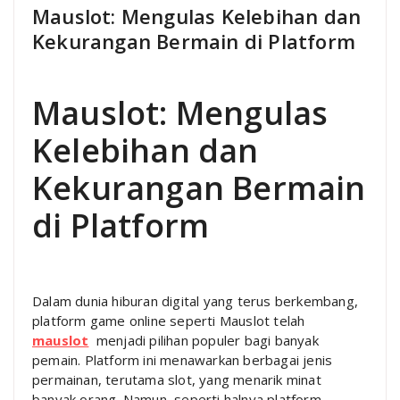
Mauslot: Mengulas Kelebihan dan
Kekurangan Bermain di Platform
Mauslot: Mengulas
Kelebihan dan
Kekurangan Bermain
di Platform
Dalam dunia hiburan digital yang terus berkembang,
platform game online seperti Mauslot telah
mauslot
menjadi pilihan populer bagi banyak
pemain. Platform ini menawarkan berbagai jenis
permainan, terutama slot, yang menarik minat
banyak orang. Namun, seperti halnya platform