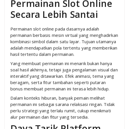
Permainan Slot Online
Secara Lebih Santai
Permainan slot online pada dasarnya adalah
permainan berbasis mesin virtual yang menghadirkan
kombinasi simbol dalam satu layar. Tujuan utamanya
adalah mendapatkan pola tertentu yang memberikan
hasil tertentu dalam permainan.
Yang membuat permainan ini menarik bukan hanya
soal hasil akhirnya, tetapi juga pengalaman visual dan
interaktif yang ditawarkan. Efek animasi, tema yang
beragam, serta fitur tambahan seperti putaran
bonus membuat permainan ini terasa lebih hidup.
Dalam konteks hiburan, banyak pemain melihat
permainan ini sebagai sarana relaksasi ringan. Tidak
perlu strategi yang terlalu rumit, cukup menikmati
alur permainan dan fitur yang tersedia.
Daya Tarik Platform