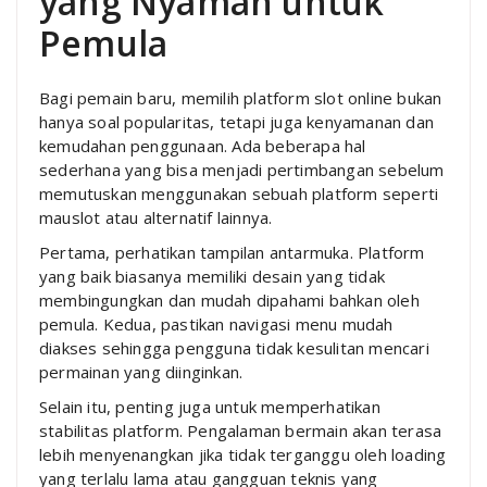
yang Nyaman untuk
Pemula
Bagi pemain baru, memilih platform slot online bukan
hanya soal popularitas, tetapi juga kenyamanan dan
kemudahan penggunaan. Ada beberapa hal
sederhana yang bisa menjadi pertimbangan sebelum
memutuskan menggunakan sebuah platform seperti
mauslot atau alternatif lainnya.
Pertama, perhatikan tampilan antarmuka. Platform
yang baik biasanya memiliki desain yang tidak
membingungkan dan mudah dipahami bahkan oleh
pemula. Kedua, pastikan navigasi menu mudah
diakses sehingga pengguna tidak kesulitan mencari
permainan yang diinginkan.
Selain itu, penting juga untuk memperhatikan
stabilitas platform. Pengalaman bermain akan terasa
lebih menyenangkan jika tidak terganggu oleh loading
yang terlalu lama atau gangguan teknis yang