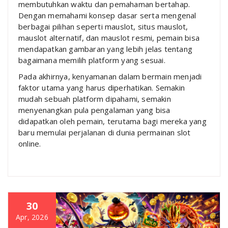
membutuhkan waktu dan pemahaman bertahap.
Dengan memahami konsep dasar serta mengenal
berbagai pilihan seperti mauslot, situs mauslot,
mauslot alternatif, dan mauslot resmi, pemain bisa
mendapatkan gambaran yang lebih jelas tentang
bagaimana memilih platform yang sesuai.
Pada akhirnya, kenyamanan dalam bermain menjadi
faktor utama yang harus diperhatikan. Semakin
mudah sebuah platform dipahami, semakin
menyenangkan pula pengalaman yang bisa
didapatkan oleh pemain, terutama bagi mereka yang
baru memulai perjalanan di dunia permainan slot
online.
30
Apr, 2026