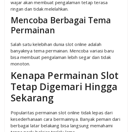
wajar akan membuat pengalaman tetap terasa
ringan dan tidak melelahkan.
Mencoba Berbagai Tema
Permainan
Salah satu kelebihan dunia slot online adalah
banyaknya tema permainan. Mencoba variasi baru
bisa membuat pengalaman lebih segar dan tidak
monoton.
Kenapa Permainan Slot
Tetap Digemari Hingga
Sekarang
Popularitas permainan slot online tidak lepas dari
kesederhanaan cara bermainnya. Banyak pemain dari
berbagai latar belakang bisa langsung memahami