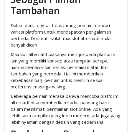
Tambahan
Dalam dunia digital, tidak jarang pemain mencari
variasi platform untuk mendapatkan pengalaman
berbeda. Di sinilah istilah mauslot alternatif mulai
banyak dicari.
Mauslot alternatif biasanya merujuk pada platform
lain yang memiliki konsep atau tampilan serupa,
namun menawarkan variasi permainan atau fitur
tambahan yang berbeda. Hal ini memberikan
kebebasan bagi pemain untuk memilih sesuai
preferensi masing-masing.
Beberapa pemain merasa bahwa mencoba platform
alternatif bisa memberikan sudut pandang baru
dalam menikmati permainan slot online. Ada yang
lebih suka tampilan yang lebih modern, ada juga yang
lebih nyaman dengan desain yang sederhana.