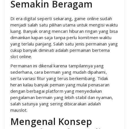
Semakin Beragam
Di era digital seperti sekarang, game online sudah
menjadi salah satu pilihan utama untuk mengisi waktu
luang. Banyak orang mencari hiburan ringan yang bisa
dimainkan kapan saja tanpa perlu komitmen waktu
yang terlalu panjang. Salah satu jenis permainan yang
cukup banyak diminati adalah permainan bertema
slot online.
Permainan ini dikenal karena tampilannya yang
sederhana, cara bermain yang mudah dipahami,
serta variasi fitur yang terus berkembang. Tidak
heran kalau banyak pemain yang mulai penasaran
dengan berbagai platform yang menyediakan
pengalaman bermain yang lebih stabil dan nyaman,
salah satunya yang sering dibicarakan adalah
mauslot.
Mengenal Konsep