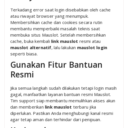
Terkadang error saat login disebabkan oleh cache
atau riwayat browser yang menumpuk.
Membersihkan cache dan cookies secara rutin
membantu memperbaiki masalah teknis saat
membuka situs Mauslot. Setelah membersihkan
cache, buka kembali
link mauslot
resmi atau
mauslot alternatif
, lalu lakukan
mauslot login
seperti biasa.
Gunakan Fitur Bantuan
Resmi
Jika semua langkah sudah dilakukan tetapi login masih
gagal, manfaatkan layanan bantuan resmi Mauslot.
Tim support siap membantu memulihkan akses akun
dan memberikan
link mauslot
terbaru jika
diperlukan. Pastikan Anda menghubungi kanal resmi
agar tetap aman dan terhindar dari penipuan.