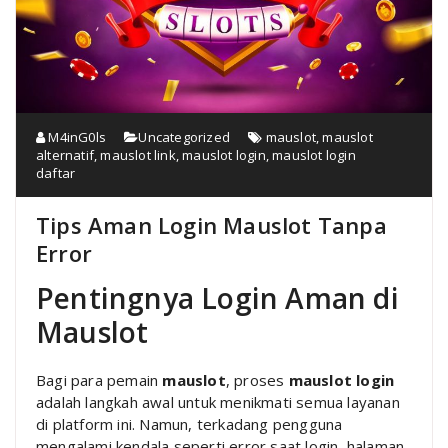
M4inG0ls
Uncategorized
mauslot
,
mauslot
alternatif
,
mauslot link
,
mauslot login
,
mauslot login
daftar
Tips Aman Login Mauslot Tanpa
Error
Pentingnya Login Aman di
Mauslot
Bagi para pemain
mauslot
, proses
mauslot login
adalah langkah awal untuk menikmati semua layanan
di platform ini. Namun, terkadang pengguna
mengalami kendala seperti error saat login, halaman