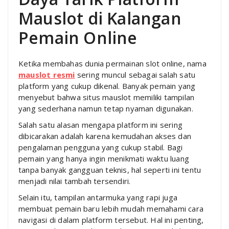
Mauslot di Kalangan
Pemain Online
Ketika membahas dunia permainan slot online, nama
mauslot resmi
sering muncul sebagai salah satu
platform yang cukup dikenal. Banyak pemain yang
menyebut bahwa situs mauslot memiliki tampilan
yang sederhana namun tetap nyaman digunakan.
Salah satu alasan mengapa platform ini sering
dibicarakan adalah karena kemudahan akses dan
pengalaman pengguna yang cukup stabil. Bagi
pemain yang hanya ingin menikmati waktu luang
tanpa banyak gangguan teknis, hal seperti ini tentu
menjadi nilai tambah tersendiri.
Selain itu, tampilan antarmuka yang rapi juga
membuat pemain baru lebih mudah memahami cara
navigasi di dalam platform tersebut. Hal ini penting,