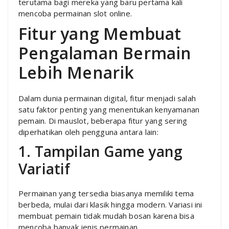
terutama bagi mereka yang baru pertama kali
mencoba permainan slot online.
Fitur yang Membuat
Pengalaman Bermain
Lebih Menarik
Dalam dunia permainan digital, fitur menjadi salah
satu faktor penting yang menentukan kenyamanan
pemain. Di mauslot, beberapa fitur yang sering
diperhatikan oleh pengguna antara lain:
1. Tampilan Game yang
Variatif
Permainan yang tersedia biasanya memiliki tema
berbeda, mulai dari klasik hingga modern. Variasi ini
membuat pemain tidak mudah bosan karena bisa
mencoba banyak jenis permainan.