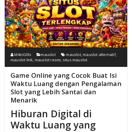
M4inG0ls
mauslot
mauslot
,
mauslot alternatif
,
mauslot link
,
mauslot resmi
,
situs mauslot
Game Online yang Cocok Buat Isi
Waktu Luang dengan Pengalaman
Slot yang Lebih Santai dan
Menarik
Hiburan Digital di
Waktu Luang yang