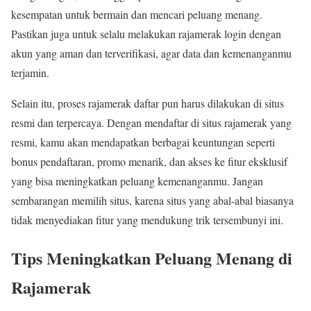
kesempatan untuk bermain dan mencari peluang menang.
Pastikan juga untuk selalu melakukan rajamerak login dengan
akun yang aman dan terverifikasi, agar data dan kemenanganmu
terjamin.
Selain itu, proses rajamerak daftar pun harus dilakukan di situs
resmi dan terpercaya. Dengan mendaftar di situs rajamerak yang
resmi, kamu akan mendapatkan berbagai keuntungan seperti
bonus pendaftaran, promo menarik, dan akses ke fitur eksklusif
yang bisa meningkatkan peluang kemenanganmu. Jangan
sembarangan memilih situs, karena situs yang abal-abal biasanya
tidak menyediakan fitur yang mendukung trik tersembunyi ini.
Tips Meningkatkan Peluang Menang di
Rajamerak