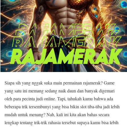
Siapa sih yang nggak suka main permainan rajamerak? Game
yang satu ini memang sedang naik daun dan banyak digemari
oleh para pecinta judi online. Tapi, tahukah kamu bahwa ada
beberapa trik tersembunyi yang bisa bikin slot tiba-tiba jadi lebih
mudah untuk menang? Nah, kali ini kita akan bahas secara
lengkap tentang trik-trik rahasia tersebut supaya kamu bisa lebih