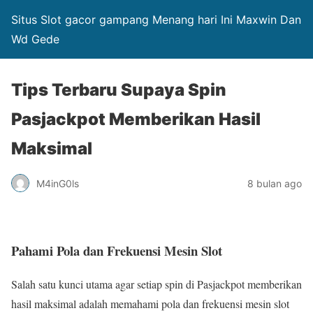
Situs Slot gacor gampang Menang hari Ini Maxwin Dan
Wd Gede
Tips Terbaru Supaya Spin
Pasjackpot Memberikan Hasil
Maksimal
M4inG0ls
8 bulan ago
Pahami Pola dan Frekuensi Mesin Slot
Salah satu kunci utama agar setiap spin di Pasjackpot memberikan
hasil maksimal adalah memahami pola dan frekuensi mesin slot