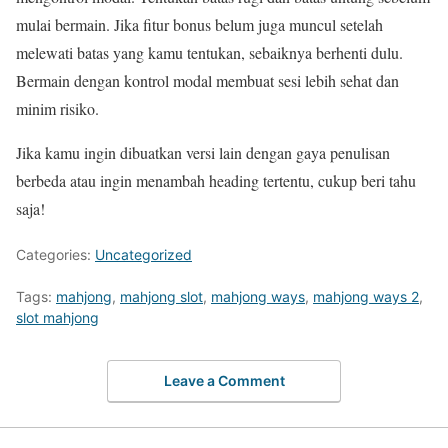
mulai bermain. Jika fitur bonus belum juga muncul setelah
melewati batas yang kamu tentukan, sebaiknya berhenti dulu.
Bermain dengan kontrol modal membuat sesi lebih sehat dan
minim risiko.
Jika kamu ingin dibuatkan versi lain dengan gaya penulisan
berbeda atau ingin menambah heading tertentu, cukup beri tahu
saja!
Categories:
Uncategorized
Tags:
mahjong
,
mahjong slot
,
mahjong ways
,
mahjong ways 2
,
slot mahjong
Leave a Comment