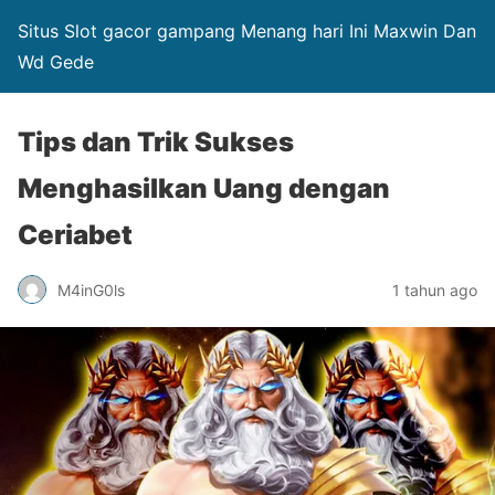
Situs Slot gacor gampang Menang hari Ini Maxwin Dan
Wd Gede
Tips dan Trik Sukses
Menghasilkan Uang dengan
Ceriabet
M4inG0ls
1 tahun ago