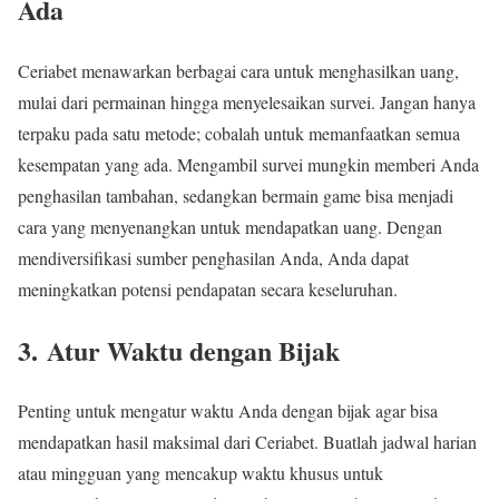
Ada
Ceriabet menawarkan berbagai cara untuk menghasilkan uang,
mulai dari permainan hingga menyelesaikan survei. Jangan hanya
terpaku pada satu metode; cobalah untuk memanfaatkan semua
kesempatan yang ada. Mengambil survei mungkin memberi Anda
penghasilan tambahan, sedangkan bermain game bisa menjadi
cara yang menyenangkan untuk mendapatkan uang. Dengan
mendiversifikasi sumber penghasilan Anda, Anda dapat
meningkatkan potensi pendapatan secara keseluruhan.
3.
Atur Waktu dengan Bijak
Penting untuk mengatur waktu Anda dengan bijak agar bisa
mendapatkan hasil maksimal dari Ceriabet. Buatlah jadwal harian
atau mingguan yang mencakup waktu khusus untuk