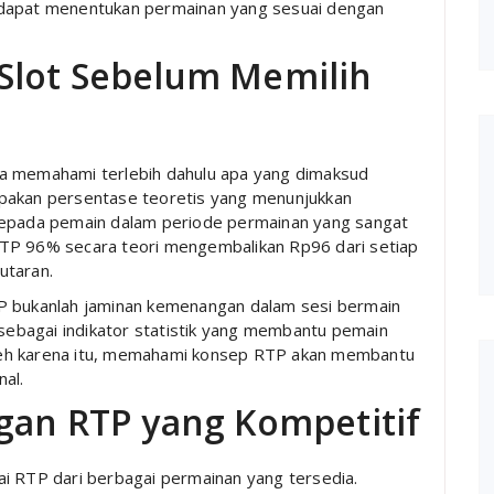
 dapat menentukan permainan yang sesuai dengan
Slot Sebelum Memilih
ya memahami terlebih dahulu apa yang dimaksud
pakan persentase teoretis yang menunjukkan
 kepada pemain dalam periode permainan yang sangat
RTP 96% secara teori mengembalikan Rp96 dari setiap
utaran.
TP bukanlah jaminan kemenangan dalam sesi bermain
 sebagai indikator statistik yang membantu pemain
leh karena itu, memahami konsep RTP akan membantu
al.
gan RTP yang Kompetitif
i RTP dari berbagai permainan yang tersedia.