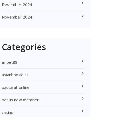
Desember 2024
November 2024
Categories
airbet88
asianbookie all
baccarat online
bonus new member
casino