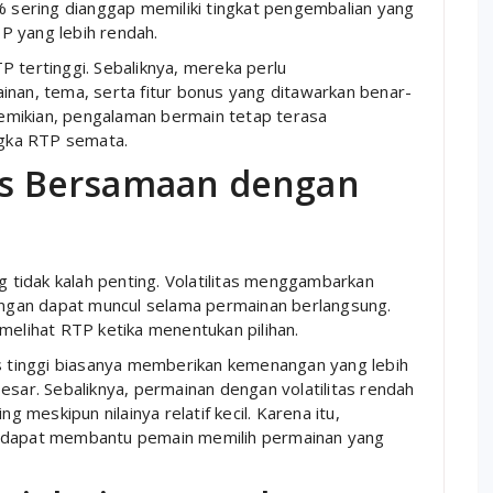
sering dianggap memiliki tingkat pengembalian yang
P yang lebih rendah.
P tertinggi. Sebaliknya, mereka perlu
n, tema, serta fitur bonus yang ditawarkan benar-
emikian, pengalaman bermain tetap terasa
gka RTP semata.
tas Bersamaan dengan
ng tidak kalah penting. Volatilitas menggambarkan
gan dapat muncul selama permainan berlangsung.
melihat RTP ketika menentukan pilihan.
as tinggi biasanya memberikan kemenangan yang lebih
esar. Sebaliknya, permainan dengan volatilitas rendah
meskipun nilainya relatif kecil. Karena itu,
s dapat membantu pemain memilih permainan yang