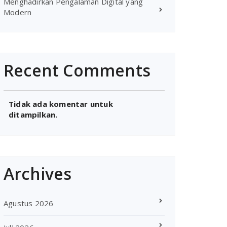
Menghadirkan Pengalaman Digital yang
Modern
Recent Comments
Tidak ada komentar untuk
ditampilkan.
Archives
Agustus 2026