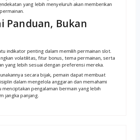
pendekatan yang lebih menyeluruh akan memberikan
permainan.
i Panduan, Bukan
tu indikator penting dalam memilih permainan slot.
kan volatilitas, fitur bonus, tema permainan, serta
 yang lebih sesuai dengan preferensi mereka.
nakannya secara bijak, pemain dapat membuat
, disiplin dalam mengelola anggaran dan memahami
u menciptakan pengalaman bermain yang lebih
m jangka panjang.