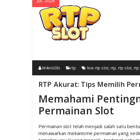
Jul, 2026
M4inG0ls
rtp
live rtp slot
,
rtp
,
rtp slot
,
rtp
RTP Akurat: Tips Memilih Pe
Memahami Pentingn
Permainan Slot
Permainan slot telah menjadi salah satu bentu
menawarkan mekanisme permainan yang sederh