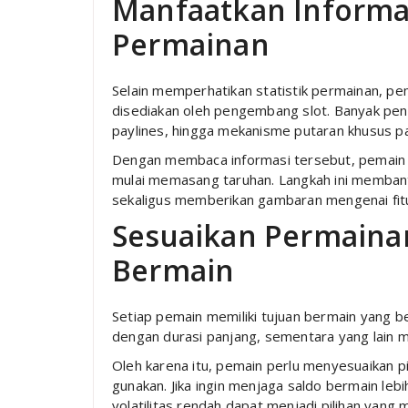
Manfaatkan Informa
Permainan
Selain memperhatikan statistik permainan, p
disediakan oleh pengembang slot. Banyak pen
paylines, hingga mekanisme putaran khusus p
Dengan membaca informasi tersebut, pemain
mulai memasang taruhan. Langkah ini memban
sekaligus memberikan gambaran mengenai fitur
Sesuaikan Permaina
Bermain
Setiap pemain memiliki tujuan bermain yang b
dengan durasi panjang, sementara yang lain me
Oleh karena itu, pemain perlu menyesuaikan p
gunakan. Jika ingin menjaga saldo bermain le
volatilitas rendah dapat menjadi pilihan yang