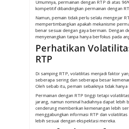
Umumnya, permainan dengan RTP di atas 96% 
kompetitif dibandingkan permainan dengan RT
Namun, pemain tidak perlu selalu mengejar RT
mempertimbangkan apakah mekanisme permaina
benar sesuai dengan gaya bermain. Dengan d
menyenangkan tanpa hanya berfokus pada an
Perhatikan Volatili
RTP
Di samping RTP, volatilitas menjadi faktor ya
seberapa sering dan seberapa besar kemenan
Oleh sebab itu, pemain sebaiknya tidak hanya 
Permainan dengan RTP tinggi tetapi volatilit
jarang, namun nominal hadiahnya dapat lebih b
cenderung memberikan kemenangan lebih sering 
menggabungkan informasi RTP dan volatilita
lebih sesuai dengan ekspektasi mereka.