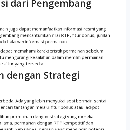
si dari Pengembang
emain juga dapat memanfaatkan informasi resmi yang
gembang mencantumkan nilai RTP, fitur bonus, jumlah
ada halaman informasi permainan.
 dapat memahami karakteristik permainan sebelum
tu mengurangi kesalahan dalam memilih permainan
-fitur yang tersedia.
n dengan Strategi
erbeda. Ada yang lebih menyukai sesi bermain santai
ncari tantangan melalui fitur bonus atau jackpot.
ilihan permainan dengan strategi yang mereka
bih lama, permainan dengan RTP kompetitif dan
 menarik. Sebaliknya, pemain yang mengincar potensi