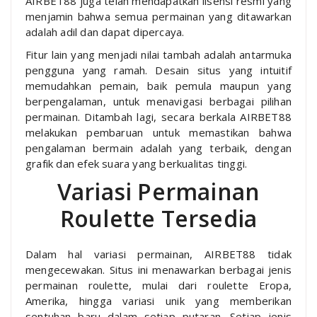
AIRBET88 juga telah mendapatkan lisensi resmi yang
menjamin bahwa semua permainan yang ditawarkan
adalah adil dan dapat dipercaya.
Fitur lain yang menjadi nilai tambah adalah antarmuka
pengguna yang ramah. Desain situs yang intuitif
memudahkan pemain, baik pemula maupun yang
berpengalaman, untuk menavigasi berbagai pilihan
permainan. Ditambah lagi, secara berkala AIRBET88
melakukan pembaruan untuk memastikan bahwa
pengalaman bermain adalah yang terbaik, dengan
grafik dan efek suara yang berkualitas tinggi.
Variasi Permainan
Roulette Tersedia
Dalam hal variasi permainan, AIRBET88 tidak
mengecewakan. Situs ini menawarkan berbagai jenis
permainan roulette, mulai dari roulette Eropa,
Amerika, hingga variasi unik yang memberikan
sentuhan baru dalam setiap putaran. Setiap jenis