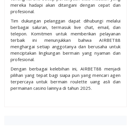
mereka hadapi akan ditangani dengan cepat dan
profesional.
Tim dukungan pelanggan dapat dihubungi melalui
berbagai saluran, termasuk live chat, email, dan
telepon. Komitmen untuk memberikan pelayanan
terbaik ini menunjukkan bahwa AIRBET88
menghargai setiap anggotanya dan berusaha untuk
menciptakan lingkungan bermain yang nyaman dan
profesional.
Dengan berbagai kelebihan ini, AIRBET88 menjadi
pilihan yang tepat bagi siapa pun yang mencari agen
terpercaya untuk bermain roulette uang asli dan
permainan casino lainnya di tahun 2025.