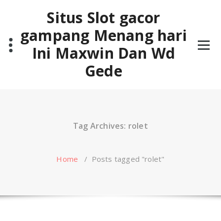
Skip
Situs Slot gacor
to
content
gampang Menang hari
Ini Maxwin Dan Wd
Gede
Tag Archives: rolet
Home
/
Posts tagged "rolet"