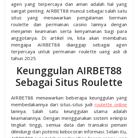
agen yang terpercaya dan aman adalah hal yang
sangat penting. AIRBET88 muncul sebagai salah satu
situs yang menawarkan pengalaman bermain
roulette dan permainan casino lainnya dengan
menjamin keamanan serta kenyamanan bagi para
anggotanya. Di artikel ini, kita akan membahas
mengapa AIRBET88 dianggap sebagai agen
terpercaya untuk permainan roulette uang asli di
tahun 2025.
Keunggulan AIRBET88
Sebagai Situs Roulette
AIRBET88 menawarkan beberapa keunggulan yang
membedakannya dari situs-situs judi
roulette online
lainnya. Salah satu keunggulan utama adalah
keamanannya. Dengan menggunakan sistem enkripsi
tingkat tinggi, semua data dan transaksi pemain
dilindungi dari potensi kebocoran informasi. Selain itu,