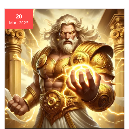
20
Mar, 2025