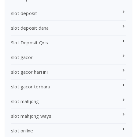
slot deposit
slot deposit dana
Slot Deposit Qris
slot gacor
slot gacor hari ini
slot gacor terbaru
slot mahjong
slot mahjong ways
slot online