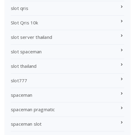
slot qris
Slot Qris 10k
slot server thailand
slot spaceman
slot thailand
slot777
spaceman
spaceman pragmatic
spaceman slot