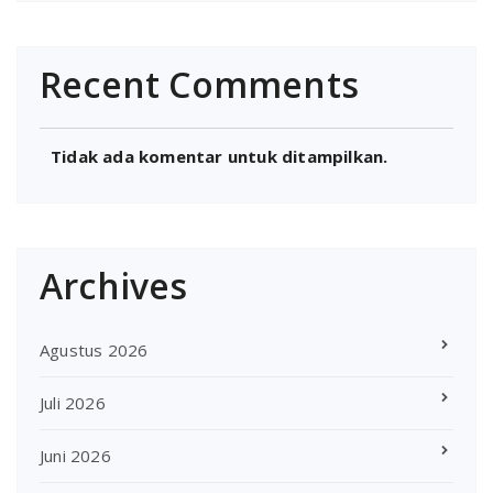
Recent Comments
Tidak ada komentar untuk ditampilkan.
Archives
Agustus 2026
Juli 2026
Juni 2026