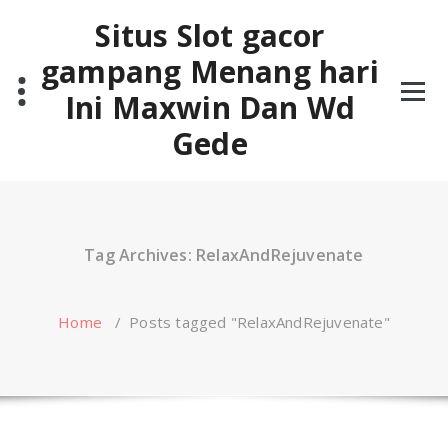
Skip
Situs Slot gacor
to
content
gampang Menang hari
Ini Maxwin Dan Wd
Gede
Tag Archives: RelaxAndRejuvenate
Home
/
Posts tagged "RelaxAndRejuvenate"