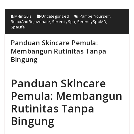
M4inG0ls
Uncategorized
PamperYourself
,
RelaxAndRejuvenate
,
SerenitySpa
,
SerenitySpaMD
,
SpaLife
Panduan Skincare Pemula:
Membangun Rutinitas Tanpa
Bingung
Panduan Skincare
Pemula: Membangun
Rutinitas Tanpa
Bingung