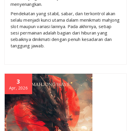
menyenangkan.
Pendekatan yang stabil, sabar, dan terkontrol akan
selalu menjadi kunci utama dalam menikmati mahjong
slot maupun variasi lainnya. Pada akhirnya, setiap
sesi permainan adalah bagian dari hiburan yang
sebaiknya dinikmati dengan penuh kesadaran dan
tanggung jawab.
3
Apr, 2026