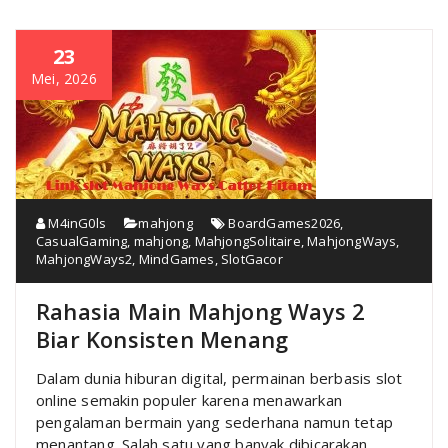
23
Mei, 2026
M4inG0ls
mahjong
BoardGames2026
,
CasualGaming
,
mahjong
,
MahjongSolitaire
,
MahjongWays
,
MahjongWays2
,
MindGames
,
SlotGacor
Rahasia Main Mahjong Ways 2
Biar Konsisten Menang
Dalam dunia hiburan digital, permainan berbasis slot
online semakin populer karena menawarkan
pengalaman bermain yang sederhana namun tetap
menantang. Salah satu yang banyak dibicarakan