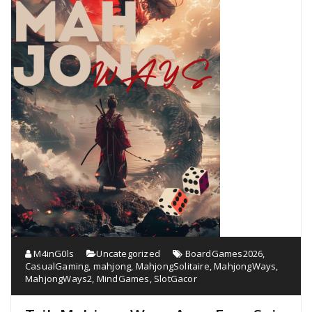
M4inG0ls
Uncategorized
BoardGames2026
,
CasualGaming
,
mahjong
,
MahjongSolitaire
,
MahjongWays
,
MahjongWays2
,
MindGames
,
SlotGacor