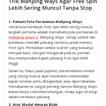
Trik Mahjong Ways Agar Free Spin
Lebih Sering Muncul Tanpa Stop
1. Pahami Pola Permainan Mahjong Ways
Untuk bisa membuat Free Spin lebih sering muncul,
langkah pertama adalah memahami pola permainan di
mahjong ways 2
Mahjong Ways. Setiap simbol dan
kombinasi memiliki peluang tertentu untuk memicu
Free Spin. Perhatikan simbol Scatter yang biasanya
menjadi kunci. Dengan mengenali pola ini, pemain
bisa memprediksi kapan peluang Free Spin lebih
tinggi.
Selain itu, fokus pada paylines dan kombinasi simbol
yang sering muncul akan membantu menentukan
kapan taruhan perlu ditingkatkan atau dipertahankan.
Pemahaman ini sangat penting karena Mahjong Ways
bukan hanya soal keberuntungan, tetapi juga strategi
dalam membaca peluang.
2. Atur Modal dengan Bijak