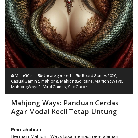
M4inG0ls
Uncategorized
BoardGames2026
,
CasualGaming
,
mahjong
,
MahjongSolitaire
,
MahjongWays
,
MahjongWays2
,
MindGames
,
SlotGacor
Mahjong Ways: Panduan Cerdas
Agar Modal Kecil Tetap Untung
Pendahuluan
Bermain Mahjong Ways bisa menjadi pengalaman