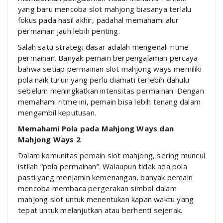
yang baru mencoba slot mahjong biasanya terlalu
fokus pada hasil akhir, padahal memahami alur
permainan jauh lebih penting.
Salah satu strategi dasar adalah mengenali ritme
permainan. Banyak pemain berpengalaman percaya
bahwa setiap permainan slot mahjong ways memiliki
pola naik turun yang perlu diamati terlebih dahulu
sebelum meningkatkan intensitas permainan. Dengan
memahami ritme ini, pemain bisa lebih tenang dalam
mengambil keputusan.
Memahami Pola pada Mahjong Ways dan
Mahjong Ways 2
Dalam komunitas pemain slot mahjong, sering muncul
istilah “pola permainan”. Walaupun tidak ada pola
pasti yang menjamin kemenangan, banyak pemain
mencoba membaca pergerakan simbol dalam
mahjong slot untuk menentukan kapan waktu yang
tepat untuk melanjutkan atau berhenti sejenak.