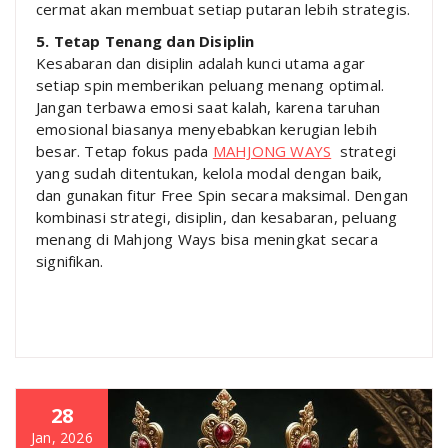
cermat akan membuat setiap putaran lebih strategis.
5. Tetap Tenang dan Disiplin
Kesabaran dan disiplin adalah kunci utama agar
setiap spin memberikan peluang menang optimal.
Jangan terbawa emosi saat kalah, karena taruhan
emosional biasanya menyebabkan kerugian lebih
besar. Tetap fokus pada
MAHJONG WAYS
strategi
yang sudah ditentukan, kelola modal dengan baik,
dan gunakan fitur Free Spin secara maksimal. Dengan
kombinasi strategi, disiplin, dan kesabaran, peluang
menang di Mahjong Ways bisa meningkat secara
signifikan.
28
Jan, 2026