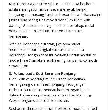
Kunci kedua agar Free Spin muncul tanpa berhenti
adalah mengatur modal secara efektif. Jangan
langsung memasang taruhan besar di awal, karena ini
justru bisa menguras modal sebelum Free Spin
datang. Gunakan strategi taruhan bertahap: mulai
dengan taruhan kecil untuk memahami ritme
permainan.
Setelah beberapa putaran, jika pola mulai
mendukung, baru tingkatkan taruhan secara
bertahap. Dengan cara ini, peluang untuk masuk ke
mode Free Spin akan lebih sering tanpa risiko modal
cepat habis.
3. Fokus pada Sesi Bermain Panjang
Free Spin cenderung muncul saat permainan
berlangsung dalam sesi panjang. Jadi, jangan
terburu-buru untuk mencari kemenangan besar
dalam beberapa putaran saja. Mainkan Mahjong
Ways dengan sabar dan konsisten.
Sesi bermain panjang memberi kesempatan simbol