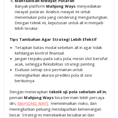
Manfaatkan Riwayat Putaran
Banyak platform
Mahjong Ways
menyediakan
riwayat putaran. Analisis riwayat ini untuk
menemukan pola yang cenderung menguntungkan.
Dengan teknik ini, keputusan untuk all in menjadi
lebih terukur.
Tips Tambahan Agar Strategi Lebih Efektif
Tetapkan batas modal sebelum all in agar tidak
kehilangan kontrol finansial.
Jangan terpaku pada satu pola; mesin slot bersifat
acak, sehingga fleksibilitas strategi penting.
Evaluasi setiap sesi permainan untuk
meningkatkan akurasi prediksi pola di sesi
berikutnya.
Dengan menerapkan
teknik uji pola sebelum all in
,
pemain
Mahjong Ways
bisa bermain lebih percaya
diri,
MAHJONG WAYS
meminimalkan risiko, dan
meningkatkan peluang mendapatkan kemenangan
besar. Strategi ini menekankan kesabaran dan