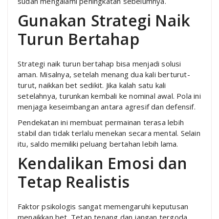
sudah mengalami peningkatan sebelumnya.
Gunakan Strategi Naik
Turun Bertahap
Strategi naik turun bertahap bisa menjadi solusi
aman. Misalnya, setelah menang dua kali berturut-
turut, naikkan bet sedikit. Jika kalah satu kali
setelahnya, turunkan kembali ke nominal awal. Pola ini
menjaga keseimbangan antara agresif dan defensif.
Pendekatan ini membuat permainan terasa lebih
stabil dan tidak terlalu menekan secara mental. Selain
itu, saldo memiliki peluang bertahan lebih lama.
Kendalikan Emosi dan
Tetap Realistis
Faktor psikologis sangat memengaruhi keputusan
menaikkan bet. Tetap tenang dan jangan tergoda