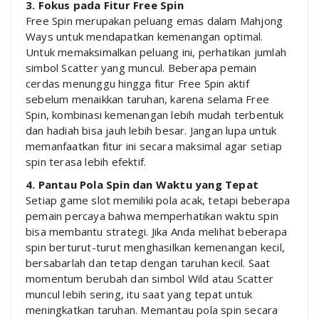
3. Fokus pada Fitur Free Spin
Free Spin merupakan peluang emas dalam Mahjong
Ways untuk mendapatkan kemenangan optimal.
Untuk memaksimalkan peluang ini, perhatikan jumlah
simbol Scatter yang muncul. Beberapa pemain
cerdas menunggu hingga fitur Free Spin aktif
sebelum menaikkan taruhan, karena selama Free
Spin, kombinasi kemenangan lebih mudah terbentuk
dan hadiah bisa jauh lebih besar. Jangan lupa untuk
memanfaatkan fitur ini secara maksimal agar setiap
spin terasa lebih efektif.
4. Pantau Pola Spin dan Waktu yang Tepat
Setiap game slot memiliki pola acak, tetapi beberapa
pemain percaya bahwa memperhatikan waktu spin
bisa membantu strategi. Jika Anda melihat beberapa
spin berturut-turut menghasilkan kemenangan kecil,
bersabarlah dan tetap dengan taruhan kecil. Saat
momentum berubah dan simbol Wild atau Scatter
muncul lebih sering, itu saat yang tepat untuk
meningkatkan taruhan. Memantau pola spin secara