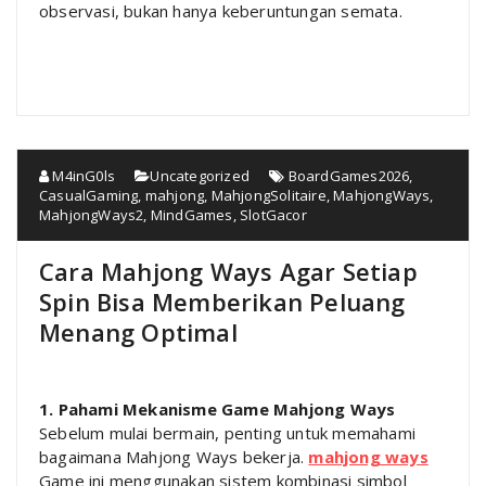
observasi, bukan hanya keberuntungan semata.
M4inG0ls
Uncategorized
BoardGames2026
,
CasualGaming
,
mahjong
,
MahjongSolitaire
,
MahjongWays
,
MahjongWays2
,
MindGames
,
SlotGacor
Cara Mahjong Ways Agar Setiap
Spin Bisa Memberikan Peluang
Menang Optimal
1. Pahami Mekanisme Game Mahjong Ways
Sebelum mulai bermain, penting untuk memahami
bagaimana Mahjong Ways bekerja.
mahjong ways
Game ini menggunakan sistem kombinasi simbol