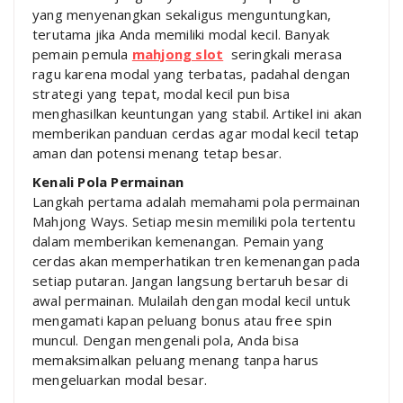
yang menyenangkan sekaligus menguntungkan,
terutama jika Anda memiliki modal kecil. Banyak
pemain pemula
mahjong slot
seringkali merasa
ragu karena modal yang terbatas, padahal dengan
strategi yang tepat, modal kecil pun bisa
menghasilkan keuntungan yang stabil. Artikel ini akan
memberikan panduan cerdas agar modal kecil tetap
aman dan potensi menang tetap besar.
Kenali Pola Permainan
Langkah pertama adalah memahami pola permainan
Mahjong Ways. Setiap mesin memiliki pola tertentu
dalam memberikan kemenangan. Pemain yang
cerdas akan memperhatikan tren kemenangan pada
setiap putaran. Jangan langsung bertaruh besar di
awal permainan. Mulailah dengan modal kecil untuk
mengamati kapan peluang bonus atau free spin
muncul. Dengan mengenali pola, Anda bisa
memaksimalkan peluang menang tanpa harus
mengeluarkan modal besar.