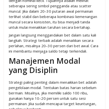
dengan nominal kecil. Tujuannya adalah melihat
seberapa sering simbol pengganda atau scatter
muncul. Jika dalam 20–30 putaran awal permainan
terlihat stabil dan beberapa kombinasi kemenangan
muncul secara konsisten, itu bisa menjadi tanda
untuk mulai menaikkan taruhan secara bertahap.
Jangan langsung menggandakan bet dalam satu kali
langkah. Strategi terbaik adalah menaikkan secara
perlahan, misalnya 20–30 persen dari bet awal. Cara
ini membantu menjaga saldo tetap terkendali.
Manajemen Modal
yang Disiplin
Strategi paling penting dalam menaikkan bet adalah
pengelolaan modal. Tentukan batas harian sebelum
bermain. Misalnya, jika memiliki saldo 100 ribu,
gunakan hanya 10–20 persen untuk satu sesi
permainan. Jika sudah mencapai target keuntungan,
sebaiknya berhenti.