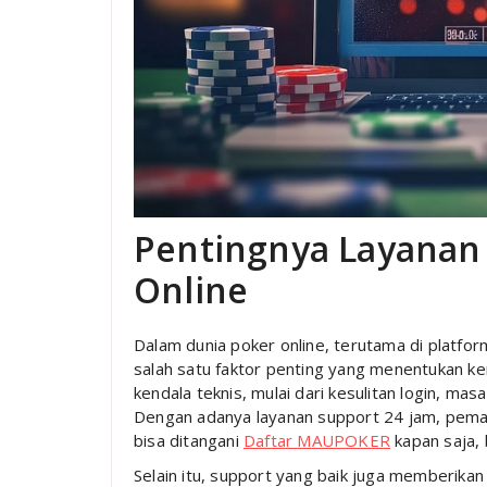
Pentingnya Layanan
Online
Dalam dunia poker online, terutama di platf
salah satu faktor penting yang menentukan 
kendala teknis, mulai dari kesulitan login, mas
Dengan adanya layanan support 24 jam, pemai
bisa ditangani
Daftar MAUPOKER
kapan saja, 
Selain itu, support yang baik juga memberik