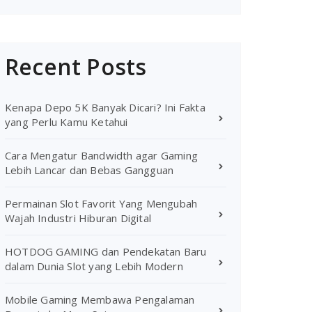
Recent Posts
Kenapa Depo 5K Banyak Dicari? Ini Fakta
yang Perlu Kamu Ketahui
Cara Mengatur Bandwidth agar Gaming
Lebih Lancar dan Bebas Gangguan
Permainan Slot Favorit Yang Mengubah
Wajah Industri Hiburan Digital
HOTDOG GAMING dan Pendekatan Baru
dalam Dunia Slot yang Lebih Modern
Mobile Gaming Membawa Pengalaman