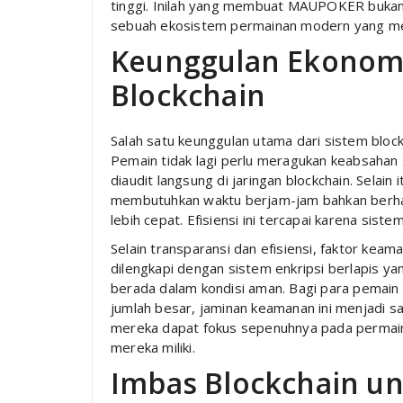
tinggi. Inilah yang membuat MAUPOKER bukan 
sebuah ekosistem permainan modern yang me
Keunggulan Ekonomi
Blockchain
Salah satu keunggulan utama dari sistem blo
Pemain tidak lagi perlu meragukan keabsahan
diaudit langsung di jaringan blockchain. Selai
membutuhkan waktu berjam-jam bahkan berhari-h
lebih cepat. Efisiensi ini tercapai karena sist
Selain transparansi dan efisiensi, faktor keama
dilengkapi dengan sistem enkripsi berlapis ya
berada dalam kondisi aman. Bagi para pemain 
jumlah besar, jaminan keamanan ini menjadi sa
mereka dapat fokus sepenuhnya pada permainan
mereka miliki.
Imbas Blockchain u