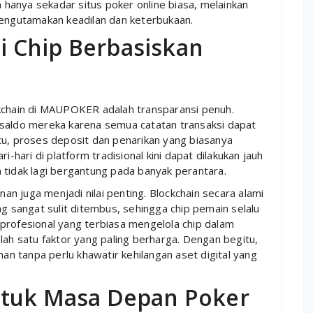
hanya sekadar situs poker online biasa, melainkan
ngutamakan keadilan dan keterbukaan.
 Chip Berbasiskan
ckchain di MAUPOKER adalah transparansi penuh.
 saldo mereka karena semua catatan transaksi dapat
n itu, proses deposit dan penarikan yang biasanya
ari di platform tradisional kini dapat dilakukan jauh
em tidak lagi bergantung pada banyak perantara.
nan juga menjadi nilai penting. Blockchain secara alami
ng sangat sulit ditembus, sehingga chip pemain selalu
profesional yang terbiasa mengelola chip dalam
lah satu faktor yang paling berharga. Dengan begitu,
 tanpa perlu khawatir kehilangan aset digital yang
ntuk Masa Depan Poker