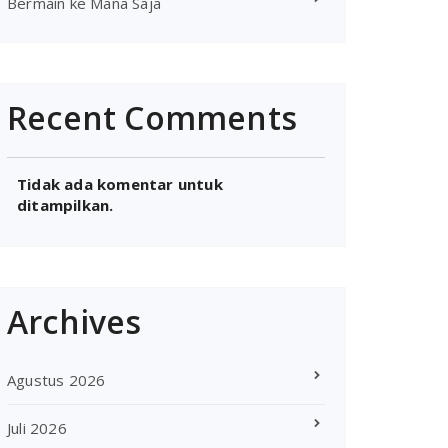
Bermain ke Mana Saja
Recent Comments
Tidak ada komentar untuk
ditampilkan.
Archives
Agustus 2026
Juli 2026