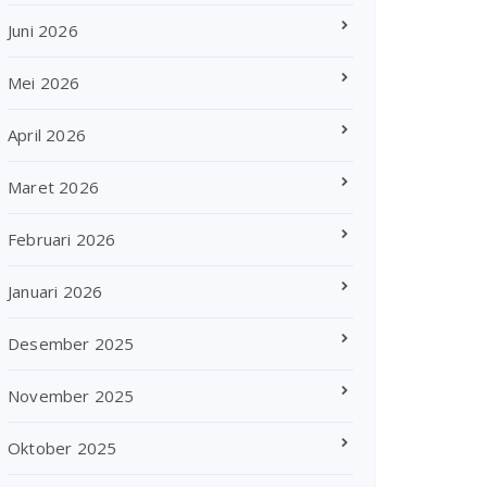
Juni 2026
Mei 2026
April 2026
Maret 2026
Februari 2026
Januari 2026
Desember 2025
November 2025
Oktober 2025