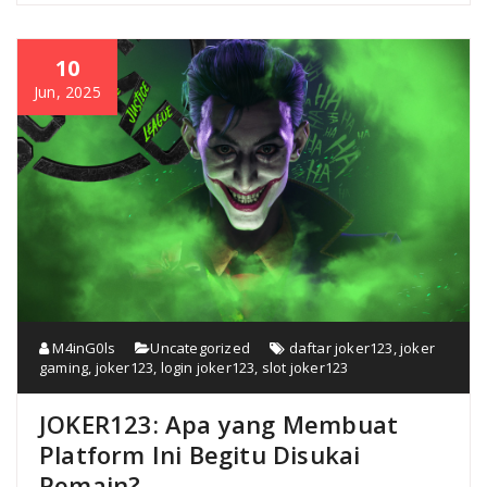
10
Jun, 2025
M4inG0ls
Uncategorized
daftar joker123
,
joker
gaming
,
joker123
,
login joker123
,
slot joker123
JOKER123: Apa yang Membuat
Platform Ini Begitu Disukai
Pemain?