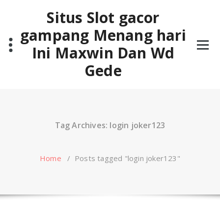
Skip
Situs Slot gacor
to
content
gampang Menang hari
Ini Maxwin Dan Wd
Gede
Tag Archives: login joker123
Home
/
Posts tagged "login joker123"