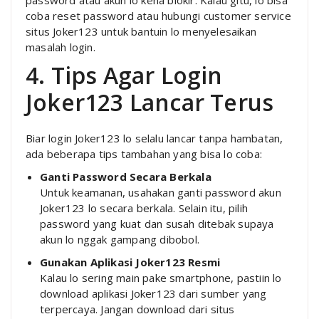
password atau akun lo kena blokir. Kalau gitu, lo bisa
coba reset password atau hubungi customer service
situs Joker123 untuk bantuin lo menyelesaikan
masalah login.
4. Tips Agar Login
Joker123 Lancar Terus
Biar login Joker123 lo selalu lancar tanpa hambatan,
ada beberapa tips tambahan yang bisa lo coba:
Ganti Password Secara Berkala
Untuk keamanan, usahakan ganti password akun
Joker123 lo secara berkala. Selain itu, pilih
password yang kuat dan susah ditebak supaya
akun lo nggak gampang dibobol.
Gunakan Aplikasi Joker123 Resmi
Kalau lo sering main pake smartphone, pastiin lo
download aplikasi Joker123 dari sumber yang
terpercaya. Jangan download dari situs