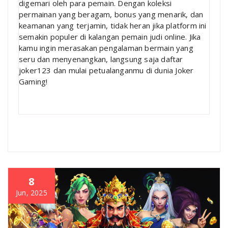
digemari oleh para pemain. Dengan koleksi
permainan yang beragam, bonus yang menarik, dan
keamanan yang terjamin, tidak heran jika platform ini
semakin populer di kalangan pemain judi online. Jika
kamu ingin merasakan pengalaman bermain yang
seru dan menyenangkan, langsung saja daftar
joker123 dan mulai petualanganmu di dunia Joker
Gaming!
8
Jun, 2025