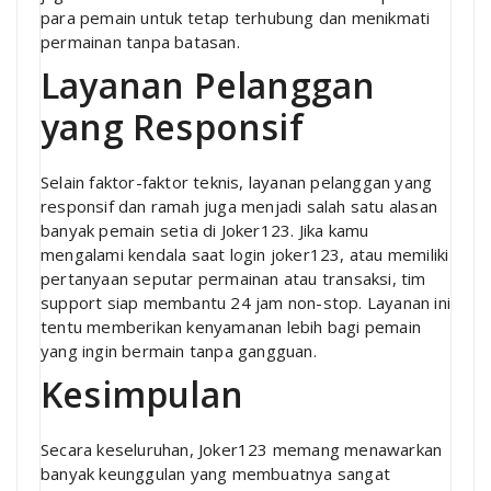
para pemain untuk tetap terhubung dan menikmati
permainan tanpa batasan.
Layanan Pelanggan
yang Responsif
Selain faktor-faktor teknis, layanan pelanggan yang
responsif dan ramah juga menjadi salah satu alasan
banyak pemain setia di Joker123. Jika kamu
mengalami kendala saat login joker123, atau memiliki
pertanyaan seputar permainan atau transaksi, tim
support siap membantu 24 jam non-stop. Layanan ini
tentu memberikan kenyamanan lebih bagi pemain
yang ingin bermain tanpa gangguan.
Kesimpulan
Secara keseluruhan, Joker123 memang menawarkan
banyak keunggulan yang membuatnya sangat