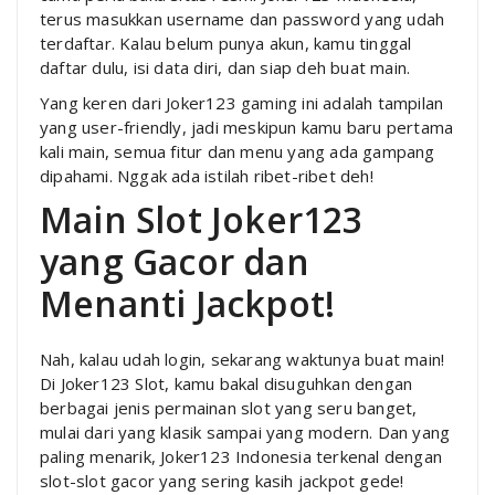
terus masukkan username dan password yang udah
terdaftar. Kalau belum punya akun, kamu tinggal
daftar dulu, isi data diri, dan siap deh buat main.
Yang keren dari Joker123 gaming ini adalah tampilan
yang user-friendly, jadi meskipun kamu baru pertama
kali main, semua fitur dan menu yang ada gampang
dipahami. Nggak ada istilah ribet-ribet deh!
Main Slot Joker123
yang Gacor dan
Menanti Jackpot!
Nah, kalau udah login, sekarang waktunya buat main!
Di Joker123 Slot, kamu bakal disuguhkan dengan
berbagai jenis permainan slot yang seru banget,
mulai dari yang klasik sampai yang modern. Dan yang
paling menarik, Joker123 Indonesia terkenal dengan
slot-slot gacor yang sering kasih jackpot gede!