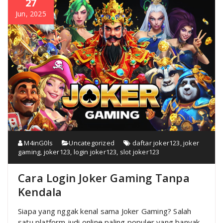
27
Jun, 2025
M4inG0ls
Uncategorized
daftar joker123
,
joker
gaming
,
joker123
,
login joker123
,
slot joker123
Cara Login Joker Gaming Tanpa
Kendala
Siapa yang nggak kenal sama Joker Gaming? Salah
satu platform judi online paling populer yang banyak