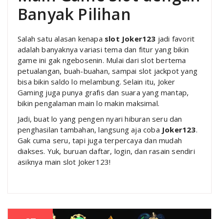
Banyak Pilihan
Salah satu alasan kenapa
slot Joker123
jadi favorit
adalah banyaknya variasi tema dan fitur yang bikin
game ini gak ngebosenin. Mulai dari slot bertema
petualangan, buah-buahan, sampai slot jackpot yang
bisa bikin saldo lo melambung. Selain itu, Joker
Gaming juga punya grafis dan suara yang mantap,
bikin pengalaman main lo makin maksimal.
Jadi, buat lo yang pengen nyari hiburan seru dan
penghasilan tambahan, langsung aja coba
Joker123
.
Gak cuma seru, tapi juga terpercaya dan mudah
diakses. Yuk, buruan daftar, login, dan rasain sendiri
asiknya main slot Joker123!