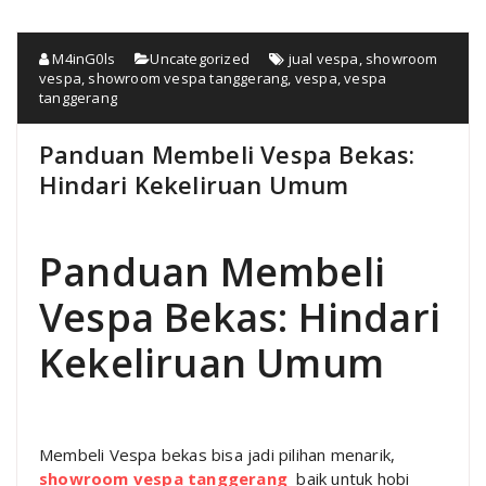
M4inG0ls
Uncategorized
jual vespa
,
showroom
vespa
,
showroom vespa tanggerang
,
vespa
,
vespa
tanggerang
Panduan Membeli Vespa Bekas:
Hindari Kekeliruan Umum
Panduan Membeli
Vespa Bekas: Hindari
Kekeliruan Umum
Membeli Vespa bekas bisa jadi pilihan menarik,
showroom vespa tanggerang
baik untuk hobi