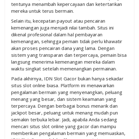
tentunya menambah kepercayaan dan ketertarikan
mereka untuk terus bermain.
Selain itu, kecepatan payout atau pencairan
kemenangan juga menjadi nilai tambah. Situs ini
dikenal profesional dalam hal pembayaran
kemenangan, sehingga pemain tidak perlu khawatir
akan proses pencairan dana yang lama. Dengan
sistem yang transparan dan terpercaya, pemain bisa
langsung menerima kemenangan mereka dalam
waktu singkat setelah memenangkan permainan.
Pada akhirnya, IDN Slot Gacor bukan hanya sekadar
situs slot online biasa. Platform ini menawarkan
pengalaman bermain yang menyenangkan, peluang
menang yang besar, dan sistem keamanan yang
terpercaya. Dengan berbagai bonus menarik dan
jackpot besar, peluang untuk menang mudah pun
semakin terbuka lebar. Jadi, apabila Anda sedang
mencari situs slot online yang gacor dan mampu
memberikan pengalaman bermain yang memuaskan,