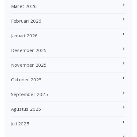
Maret 2026
Februari 2026
Januari 2026
Desember 2025
November 2025
Oktober 2025
September 2025
Agustus 2025
Juli 2025