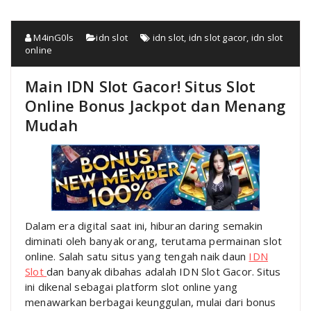
M4inG0ls
idn slot
idn slot
,
idn slot gacor
,
idn slot
online
Main IDN Slot Gacor! Situs Slot
Online Bonus Jackpot dan Menang
Mudah
Dalam era digital saat ini, hiburan daring semakin
diminati oleh banyak orang, terutama permainan slot
online. Salah satu situs yang tengah naik daun
IDN
Slot
dan banyak dibahas adalah IDN Slot Gacor. Situs
ini dikenal sebagai platform slot online yang
menawarkan berbagai keunggulan, mulai dari bonus