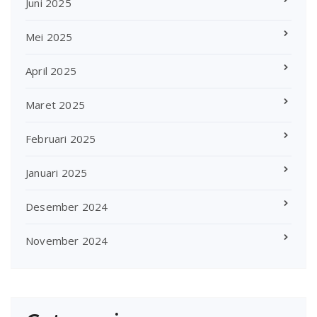
Juni 2025
Mei 2025
April 2025
Maret 2025
Februari 2025
Januari 2025
Desember 2024
November 2024