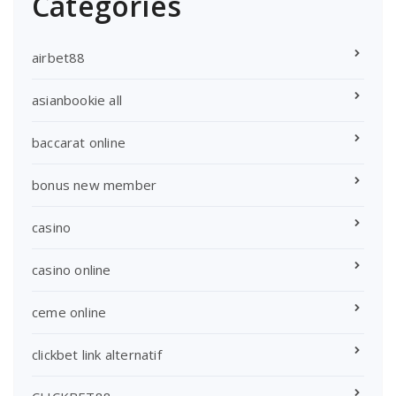
Categories
airbet88
asianbookie all
baccarat online
bonus new member
casino
casino online
ceme online
clickbet link alternatif