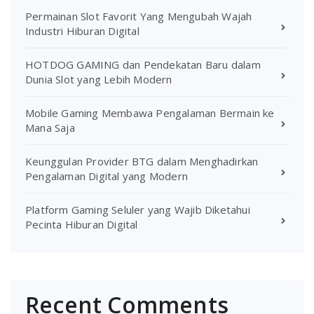
Permainan Slot Favorit Yang Mengubah Wajah
Industri Hiburan Digital
HOTDOG GAMING dan Pendekatan Baru dalam
Dunia Slot yang Lebih Modern
Mobile Gaming Membawa Pengalaman Bermain ke
Mana Saja
Keunggulan Provider BTG dalam Menghadirkan
Pengalaman Digital yang Modern
Platform Gaming Seluler yang Wajib Diketahui
Pecinta Hiburan Digital
Recent Comments