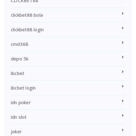
CLICKBET88
clickbet88 bola
clickbet88 login
cmd368
depo 5k
ibcbet
ibcbet login
idn poker
idn slot
joker