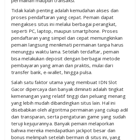
permainan maupun transaksi.
Tidak kalah penting adalah kemudahan akses dan
proses pendaftaran yang cepat. Pemain dapat
mengakses situs ini melalui berbagai perangkat,
seperti PC, laptop, maupun smartphone. Proses
pendaftaran yang simpel dan cepat memungkinkan
pemain langsung menikmati permainan tanpa harus
menunggu waktu lama. Setelah terdaftar, pemain
bisa melakukan deposit dengan berbagai metode
pembayaran yang aman dan praktis, mulai dari
transfer bank, e-wallet, hingga pulsa.
Salah satu faktor utama yang membuat IDN Slot
Gacor dipercaya dan banyak diminati adalah tingkat
kemenangan yang relatif tinggi dan peluang menang
yang lebih mudah dibandingkan situs lain. Hal ini
disebabkan oleh algoritma permainan yang cukup adil
dan transparan, serta pengaturan game yang sudah
teruji kejujurannya. Banyak pemain melaporkan
bahwa mereka mendapatkan jackpot besar dan
bonus melimpah setelah bermain di situs ini, yang