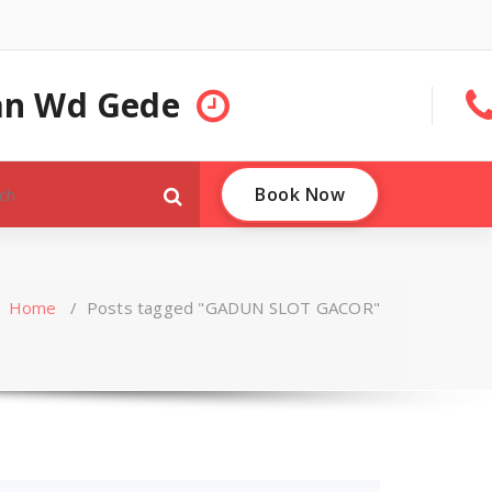
Dan Wd Gede
Book Now
Home
/
Posts tagged "GADUN SLOT GACOR"