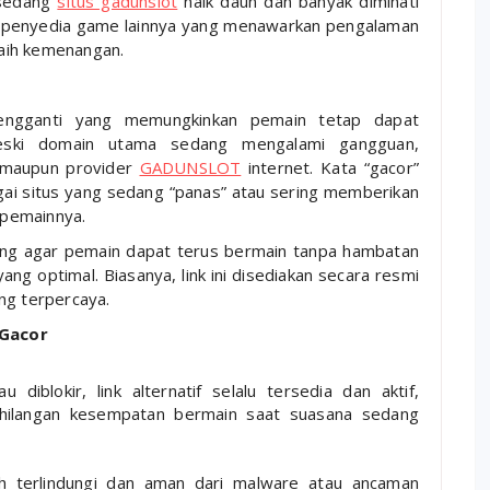
 sedang
situs gadunslot
naik daun dan banyak diminati
ai penyedia game lainnya yang menawarkan pengalaman
aih kemenangan.
pengganti yang memungkinkan pemain tetap dapat
eski domain utama sedang mengalami gangguan,
h maupun provider
GADUNSLOT
internet. Kata “gacor”
bagai situs yang sedang “panas” atau sering memberikan
 pemainnya.
ting agar pemain dapat terus bermain tanpa hambatan
 optimal. Biasanya, link ini disediakan secara resmi
ng terpercaya.
 Gacor
iblokir, link alternatif selalu tersedia dan aktif,
ehilangan kesempatan bermain saat suasana sedang
ah terlindungi dan aman dari malware atau ancaman