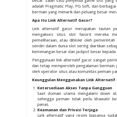
besar. Salah satu penyedia game slot yang
adalah Pragmatic Play, PG Soft, dan berbag
bermain yang menarik dan peluang besar mer
Apa Itu Link Alternatif Gacor?
Link alternatif gacor merupakan tautan 
mengakses situs slot favorit mereka m
pemeliharaan, atau diblokir oleh pemerinta
sendiri dalam dunia slot sering diartikan se
kemenangan besar dan jackpot besar kepada
Penggunaan link alternatif gacor sangat pen
dan tetap memperoleh pengalaman bermain yang
oleh operator situs atau komunitas pemain ya
Keunggulan Menggunakan Link Alternatif
Ketersediaan Akses Tanpa Gangguan
Saat domain utama mengalami down atau d
sehingga pemain tidak perlu khawatir k
panas.
Keamanan dan Privasi Terjaga
Link alternatif yang resmi biasanya sud