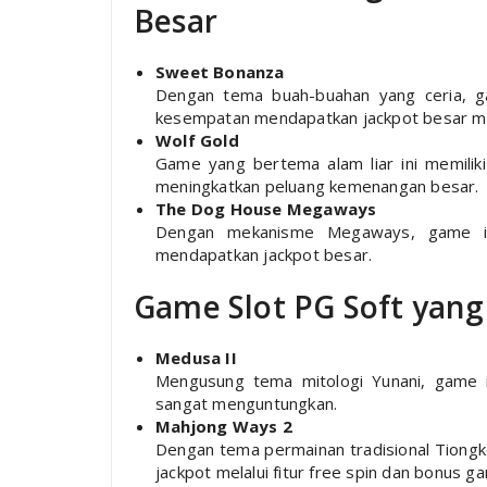
Besar
Sweet Bonanza
Dengan tema buah-buahan yang ceria, ga
kesempatan mendapatkan jackpot besar melal
Wolf Gold
Game yang bertema alam liar ini memiliki 
meningkatkan peluang kemenangan besar.
The Dog House Megaways
Dengan mekanisme Megaways, game in
mendapatkan jackpot besar.
Game Slot PG Soft yan
Medusa II
Mengusung tema mitologi Yunani, game i
sangat menguntungkan.
Mahjong Ways 2
Dengan tema permainan tradisional Tiong
jackpot melalui fitur free spin dan bonus g