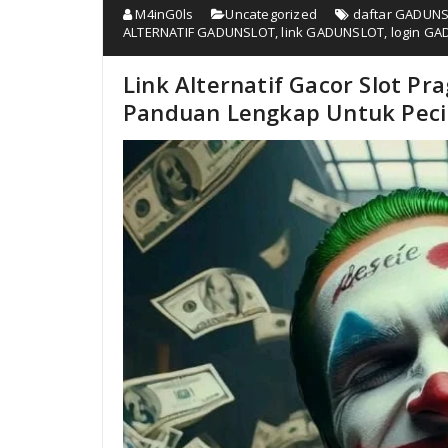
M4inG0ls
Uncategorized
daftar GADUN
ALTERNATIF GADUNSLOT
,
link GADUNSLOT
,
login G
Link Alternatif Gacor Slot Pr
Panduan Lengkap Untuk Pecin