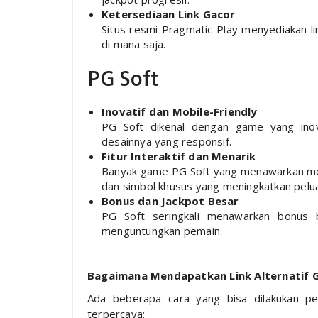
Ketersediaan Link Gacor
Situs resmi Pragmatic Play menyediakan li
di mana saja.
PG Soft
Inovatif dan Mobile-Friendly
PG Soft dikenal dengan game yang inov
desainnya yang responsif.
Fitur Interaktif dan Menarik
Banyak game PG Soft yang menawarkan mekan
dan simbol khusus yang meningkatkan pel
Bonus dan Jackpot Besar
PG Soft seringkali menawarkan bonus 
menguntungkan pemain.
Bagaimana Mendapatkan Link Alternatif G
Ada beberapa cara yang bisa dilakukan pe
terpercaya: