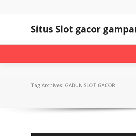
Skip
to
content
Situs Slot gacor gamp
Tag Archives: GADUN SLOT GACOR