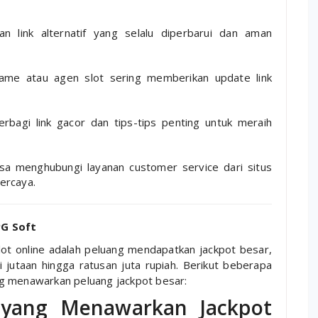
n link alternatif yang selalu diperbarui dan aman
game atau agen slot sering memberikan update link
rbagi link gacor dan tips-tips penting untuk meraih
sa menghubungi layanan customer service dari situs
percaya.
PG Soft
lot online adalah peluang mendapatkan jackpot besar,
 jutaan hingga ratusan juta rupiah. Berikut beberapa
g menawarkan peluang jackpot besar:
 yang Menawarkan Jackpot