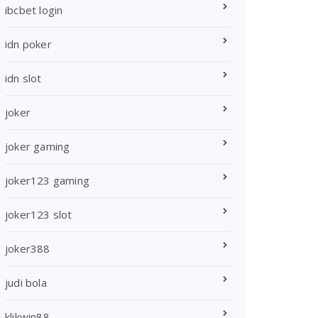
ibcbet login
idn poker
idn slot
joker
joker gaming
joker123 gaming
joker123 slot
joker388
judi bola
klikwin88