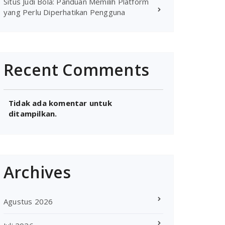
Situs Judi Bola: Panduan Memilih Platform
yang Perlu Diperhatikan Pengguna
Recent Comments
Tidak ada komentar untuk
ditampilkan.
Archives
Agustus 2026