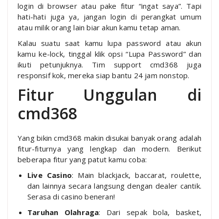
login di browser atau pake fitur “ingat saya”. Tapi
hati-hati juga ya, jangan login di perangkat umum
atau milik orang lain biar akun kamu tetap aman.
Kalau suatu saat kamu lupa password atau akun
kamu ke-lock, tinggal klik opsi “Lupa Password” dan
ikuti petunjuknya. Tim support cmd368 juga
responsif kok, mereka siap bantu 24 jam nonstop.
Fitur Unggulan di
cmd368
Yang bikin cmd368 makin disukai banyak orang adalah
fitur-fiturnya yang lengkap dan modern. Berikut
beberapa fitur yang patut kamu coba:
Live Casino
: Main blackjack, baccarat, roulette,
dan lainnya secara langsung dengan dealer cantik.
Serasa di casino beneran!
Taruhan Olahraga
: Dari sepak bola, basket,