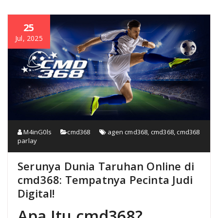
25
Jul, 2025
M4inG0ls
cmd368
agen cmd368
,
cmd368
,
cmd368
parlay
Serunya Dunia Taruhan Online di
cmd368: Tempatnya Pecinta Judi
Digital!
Apa Itu cmd368?