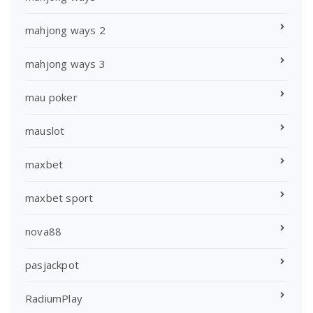
mahjong ways 2
mahjong ways 3
mau poker
mauslot
maxbet
maxbet sport
nova88
pasjackpot
RadiumPlay