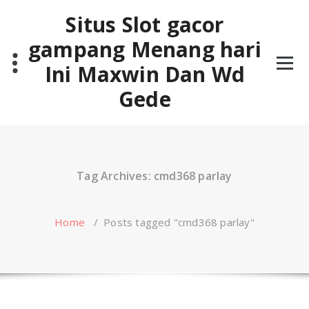
Skip
Situs Slot gacor
to
content
gampang Menang hari
Ini Maxwin Dan Wd
Gede
Tag Archives: cmd368 parlay
Home
/
Posts tagged "cmd368 parlay"