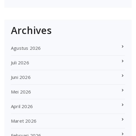
Archives
Agustus 2026
Juli 2026
Juni 2026
Mei 2026
April 2026
Maret 2026
Februari 2026