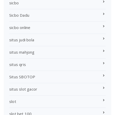
sicbo
Sicbo Dadu
sicbo online
situs judi bola
situs mahjong
situs qris
Situs SBOTOP
situs slot gacor
slot
slot bet 100