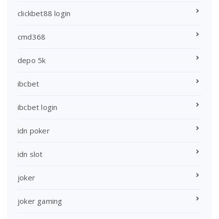
clickbet88 login
cmd368
depo 5k
ibcbet
ibcbet login
idn poker
idn slot
joker
joker gaming