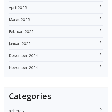
April 2025
Maret 2025
Februari 2025
Januari 2025
Desember 2024
November 2024
Categories
airbet88