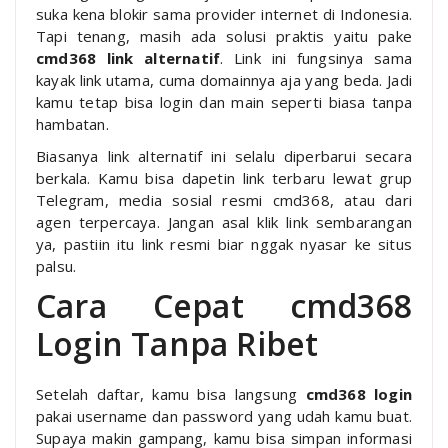
suka kena blokir sama provider internet di Indonesia.
Tapi tenang, masih ada solusi praktis yaitu pake
cmd368 link alternatif
. Link ini fungsinya sama
kayak link utama, cuma domainnya aja yang beda. Jadi
kamu tetap bisa login dan main seperti biasa tanpa
hambatan.
Biasanya link alternatif ini selalu diperbarui secara
berkala. Kamu bisa dapetin link terbaru lewat grup
Telegram, media sosial resmi cmd368, atau dari
agen terpercaya. Jangan asal klik link sembarangan
ya, pastiin itu link resmi biar nggak nyasar ke situs
palsu.
Cara Cepat cmd368
Login Tanpa Ribet
Setelah daftar, kamu bisa langsung
cmd368 login
pakai username dan password yang udah kamu buat.
Supaya makin gampang, kamu bisa simpan informasi