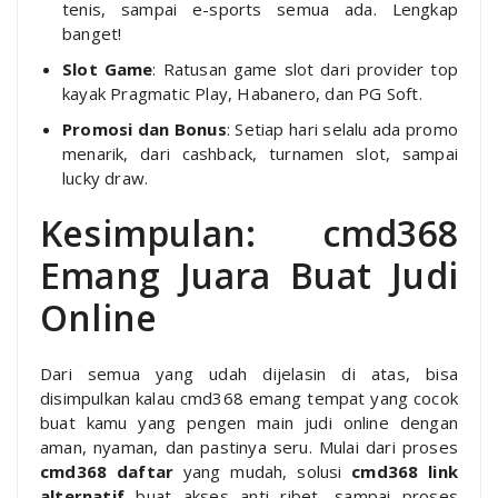
tenis, sampai e-sports semua ada. Lengkap
banget!
Slot Game
: Ratusan game slot dari provider top
kayak Pragmatic Play, Habanero, dan PG Soft.
Promosi dan Bonus
: Setiap hari selalu ada promo
menarik, dari cashback, turnamen slot, sampai
lucky draw.
Kesimpulan: cmd368
Emang Juara Buat Judi
Online
Dari semua yang udah dijelasin di atas, bisa
disimpulkan kalau cmd368 emang tempat yang cocok
buat kamu yang pengen main judi online dengan
aman, nyaman, dan pastinya seru. Mulai dari proses
cmd368 daftar
yang mudah, solusi
cmd368 link
alternatif
buat akses anti ribet, sampai proses