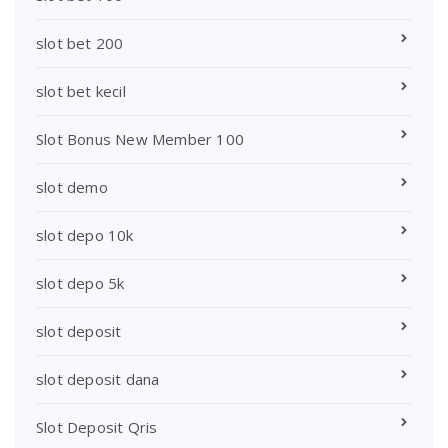
slot bet 200
slot bet kecil
Slot Bonus New Member 100
slot demo
slot depo 10k
slot depo 5k
slot deposit
slot deposit dana
Slot Deposit Qris