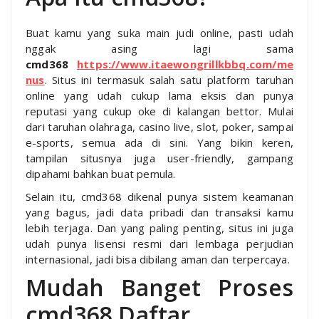
Buat kamu yang suka main judi online, pasti udah
nggak asing lagi sama
cmd368
https://www.itaewongrillkbbq.com/me
nus
. Situs ini termasuk salah satu platform taruhan
online yang udah cukup lama eksis dan punya
reputasi yang cukup oke di kalangan bettor. Mulai
dari taruhan olahraga, casino live, slot, poker, sampai
e-sports, semua ada di sini. Yang bikin keren,
tampilan situsnya juga user-friendly, gampang
dipahami bahkan buat pemula.
Selain itu, cmd368 dikenal punya sistem keamanan
yang bagus, jadi data pribadi dan transaksi kamu
lebih terjaga. Dan yang paling penting, situs ini juga
udah punya lisensi resmi dari lembaga perjudian
internasional, jadi bisa dibilang aman dan terpercaya.
Mudah Banget Proses
cmd368 Daftar