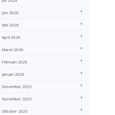
Juli 2026
Juni 2026
Mei 2026
April 2026
Maret 2026
Februari 2026
Januari 2026
Desember 2025
November 2025
Oktober 2025