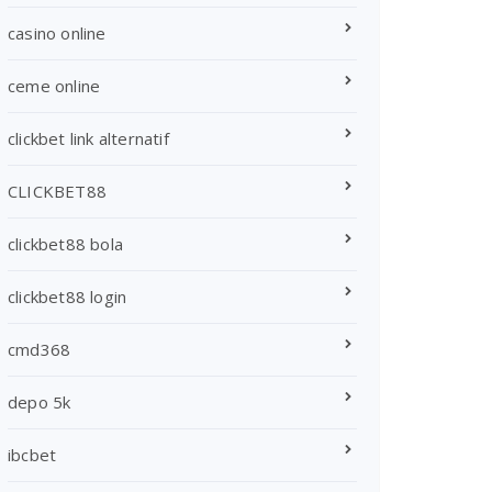
casino online
ceme online
clickbet link alternatif
CLICKBET88
clickbet88 bola
clickbet88 login
cmd368
depo 5k
ibcbet