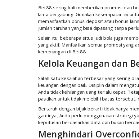
Bet88 sering kali memberikan promosi dan b
lama bergabung. Gunakan kesempatan ini untu
memanfaatkan bonus deposit atau bonus lain
jumlah taruhan yang bisa dipasang tanpa perl
Selain itu, beberapa situs judi bola juga mem
yang aktif. Manfaatkan semua promosi yang 
kemenangan di Bet88.
Kelola Keuangan dan B
Salah satu kesalahan terbesar yang sering dil
keuangan dengan baik. Disiplin dalam mengatu
Anda tidak kehilangan uang terlalu cepat. Tet
pastikan untuk tidak melebihi batas tersebut
Bertaruh dengan bijak berarti tidak hanya m
gantinya, Anda perlu menggunakan strategi ya
keputusan berdasarkan data dan bukan berdas
Menghindari Overconfi