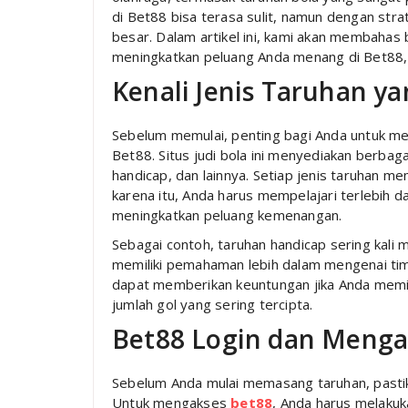
di Bet88 bisa terasa sulit, namun dengan str
besar. Dalam artikel ini, kami akan membahas 
meningkatkan peluang Anda menang di Bet88, b
Kenali Jenis Taruhan ya
Sebelum memulai, penting bagi Anda untuk me
Bet88. Situs judi bola ini menyediakan berbag
handicap, dan lainnya. Setiap jenis taruhan me
karena itu, Anda harus mempelajari terlebih d
meningkatkan peluang kemenangan.
Sebagai contoh, taruhan handicap sering kali 
memiliki pemahaman lebih dalam mengenai tim
dapat memberikan keuntungan jika Anda memili
jumlah gol yang sering tercipta.
Bet88 Login dan Mengak
Sebelum Anda mulai memasang taruhan, pasti
Untuk mengakses
bet88
, Anda harus melakuk