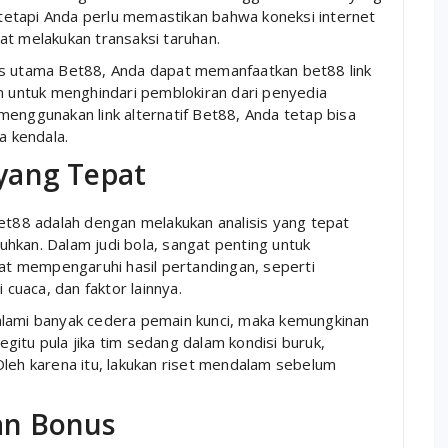
, tetapi Anda perlu memastikan bahwa koneksi internet
at melakukan transaksi taruhan.
us utama Bet88, Anda dapat memanfaatkan bet88 link
akan untuk menghindari pemblokiran dari penyedia
menggunakan link alternatif Bet88, Anda tetap bisa
 kendala.
yang Tepat
Bet88 adalah dengan melakukan analisis yang tepat
hkan. Dalam judi bola, sangat penting untuk
t mempengaruhi hasil pertandingan, seperti
 cuaca, dan faktor lainnya.
alami banyak cedera pemain kunci, maka kemungkinan
gitu pula jika tim sedang dalam kondisi buruk,
Oleh karena itu, lakukan riset mendalam sebelum
an Bonus