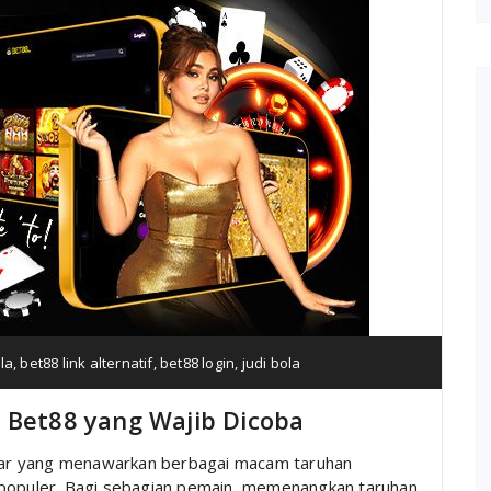
la
,
bet88 link alternatif
,
bet88 login
,
judi bola
 Bet88 yang Wajib Dicoba
besar yang menawarkan berbagai macam taruhan
 populer. Bagi sebagian pemain, memenangkan taruhan