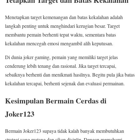
Menetapkan target kemenangan dan batas kekalahan adalah
langkah penting untuk menghindari kerugian besar. Target
membantu pemain berhenti tepat waktu, sementara batas
kekalahan mencegah emosi mengambil alih keputusan.
Di dunia joker gaming, pemain yang memiliki target jelas
cenderung lebih tenang dan rasional. Jika target tercapai,
sebaiknya berhenti dan menikmati hasilnya. Begitu pula jika batas
kekalahan tercapai, berhenti sejenak dan evaluasi permainan.
Kesimpulan Bermain Cerdas di
Joker123
Bermain Joker123 supaya tidak kalah banyak membutuhkan
strategi yang matang dan sikap disiplin. Dengan memahami