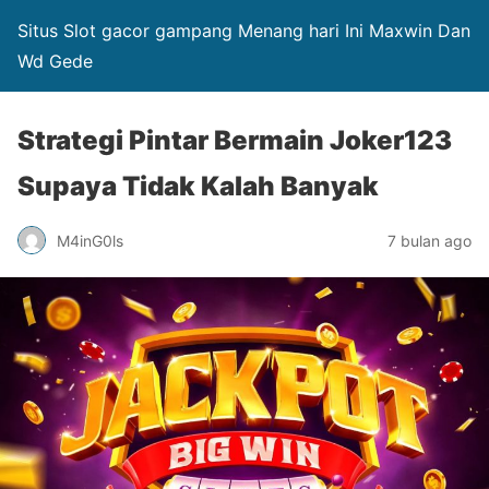
Situs Slot gacor gampang Menang hari Ini Maxwin Dan
Wd Gede
Strategi Pintar Bermain Joker123
Supaya Tidak Kalah Banyak
M4inG0ls
7 bulan ago