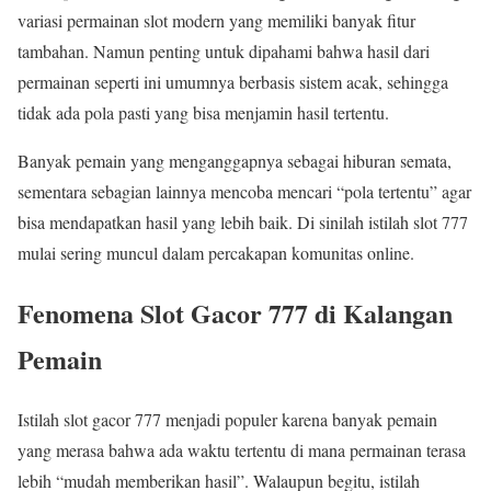
variasi permainan slot modern yang memiliki banyak fitur
tambahan. Namun penting untuk dipahami bahwa hasil dari
permainan seperti ini umumnya berbasis sistem acak, sehingga
tidak ada pola pasti yang bisa menjamin hasil tertentu.
Banyak pemain yang menganggapnya sebagai hiburan semata,
sementara sebagian lainnya mencoba mencari “pola tertentu” agar
bisa mendapatkan hasil yang lebih baik. Di sinilah istilah slot 777
mulai sering muncul dalam percakapan komunitas online.
Fenomena Slot Gacor 777 di Kalangan
Pemain
Istilah slot gacor 777 menjadi populer karena banyak pemain
yang merasa bahwa ada waktu tertentu di mana permainan terasa
lebih “mudah memberikan hasil”. Walaupun begitu, istilah