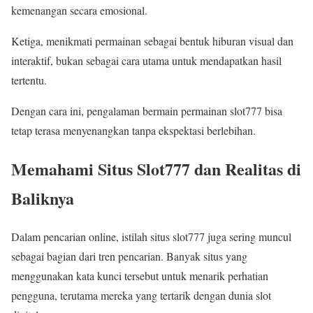
kemenangan secara emosional.
Ketiga, menikmati permainan sebagai bentuk hiburan visual dan
interaktif, bukan sebagai cara utama untuk mendapatkan hasil
tertentu.
Dengan cara ini, pengalaman bermain permainan slot777 bisa
tetap terasa menyenangkan tanpa ekspektasi berlebihan.
Memahami Situs Slot777 dan Realitas di
Baliknya
Dalam pencarian online, istilah situs slot777 juga sering muncul
sebagai bagian dari tren pencarian. Banyak situs yang
menggunakan kata kunci tersebut untuk menarik perhatian
pengguna, terutama mereka yang tertarik dengan dunia slot