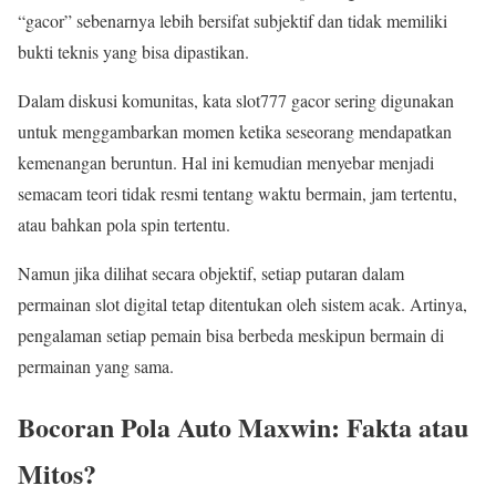
“gacor” sebenarnya lebih bersifat subjektif dan tidak memiliki
bukti teknis yang bisa dipastikan.
Dalam diskusi komunitas, kata slot777 gacor sering digunakan
untuk menggambarkan momen ketika seseorang mendapatkan
kemenangan beruntun. Hal ini kemudian menyebar menjadi
semacam teori tidak resmi tentang waktu bermain, jam tertentu,
atau bahkan pola spin tertentu.
Namun jika dilihat secara objektif, setiap putaran dalam
permainan slot digital tetap ditentukan oleh sistem acak. Artinya,
pengalaman setiap pemain bisa berbeda meskipun bermain di
permainan yang sama.
Bocoran Pola Auto Maxwin: Fakta atau
Mitos?