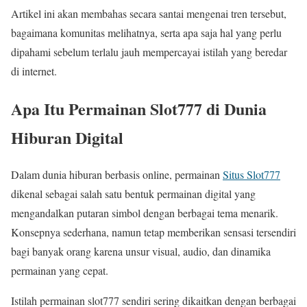
Artikel ini akan membahas secara santai mengenai tren tersebut,
bagaimana komunitas melihatnya, serta apa saja hal yang perlu
dipahami sebelum terlalu jauh mempercayai istilah yang beredar
di internet.
Apa Itu Permainan Slot777 di Dunia
Hiburan Digital
Dalam dunia hiburan berbasis online, permainan
Situs Slot777
dikenal sebagai salah satu bentuk permainan digital yang
mengandalkan putaran simbol dengan berbagai tema menarik.
Konsepnya sederhana, namun tetap memberikan sensasi tersendiri
bagi banyak orang karena unsur visual, audio, dan dinamika
permainan yang cepat.
Istilah permainan slot777 sendiri sering dikaitkan dengan berbagai