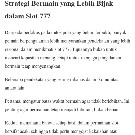
Strategi Bermain yang Lebih Bijak
dalam Slot 777
Daripada berfokus pada mitos pola yang belum terbukti, banyak
pemain berpengalaman lebih menyarankan pendekatan yang lebih
rasional dalam menikmati slot 777. Tujuannya bukan untuk
mencari kepastian menang, tetapi untuk menjaga pengalaman
bermain tetap menyenangkan.
Beberapa pendekatan yang sering dibahas dalam komunitas
antara lain:
Pertama, mengatur batas waktu bermain agar tidak berlebihan. Ini
penting agar permainan tetap menjadi hiburan, bukan beban.
Kedua, memahami bahwa setiap hasil dalam permainan slot
bersifat acak, sehingga tidak perlu mengejar kekalahan atau