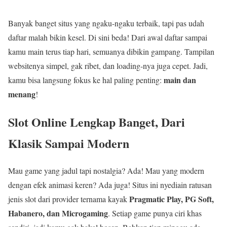
Banyak banget situs yang ngaku-ngaku terbaik, tapi pas udah
daftar malah bikin kesel. Di sini beda! Dari awal daftar sampai
kamu main terus tiap hari, semuanya dibikin gampang. Tampilan
websitenya simpel, gak ribet, dan loading-nya juga cepet. Jadi,
main dan
kamu bisa langsung fokus ke hal paling penting:
menang
!
Slot Online Lengkap Banget, Dari
Klasik Sampai Modern
Mau game yang jadul tapi nostalgia? Ada! Mau yang modern
dengan efek animasi keren? Ada juga! Situs ini nyediain ratusan
Pragmatic Play, PG Soft,
jenis slot dari provider ternama kayak
Habanero, dan Microgaming
. Setiap game punya ciri khas