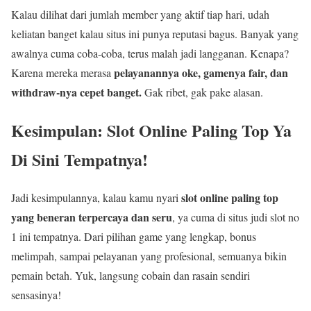
Kalau dilihat dari jumlah member yang aktif tiap hari, udah
keliatan banget kalau situs ini punya reputasi bagus. Banyak yang
awalnya cuma coba-coba, terus malah jadi langganan. Kenapa?
pelayanannya oke, gamenya fair, dan
Karena mereka merasa
withdraw-nya cepet banget.
Gak ribet, gak pake alasan.
Kesimpulan: Slot Online Paling Top Ya
Di Sini Tempatnya!
slot online paling top
Jadi kesimpulannya, kalau kamu nyari
yang beneran terpercaya dan seru
, ya cuma di situs judi slot no
1 ini tempatnya. Dari pilihan game yang lengkap, bonus
melimpah, sampai pelayanan yang profesional, semuanya bikin
pemain betah. Yuk, langsung cobain dan rasain sendiri
sensasinya!