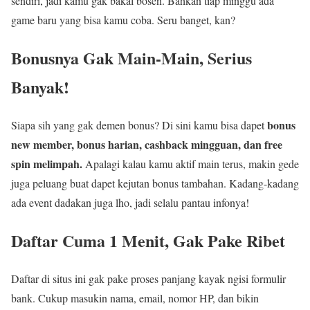
sendiri, jadi kamu gak bakal bosen. Bahkan tiap minggu ada
game baru yang bisa kamu coba. Seru banget, kan?
Bonusnya Gak Main-Main, Serius
Banyak!
bonus
Siapa sih yang gak demen bonus? Di sini kamu bisa dapet
new member, bonus harian, cashback mingguan, dan free
spin melimpah.
Apalagi kalau kamu aktif main terus, makin gede
juga peluang buat dapet kejutan bonus tambahan. Kadang-kadang
ada event dadakan juga lho, jadi selalu pantau infonya!
Daftar Cuma 1 Menit, Gak Pake Ribet
Daftar di situs ini gak pake proses panjang kayak ngisi formulir
bank. Cukup masukin nama, email, nomor HP, dan bikin