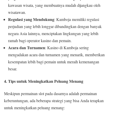
kawasan wisata, yang membuatnya mudah dijangkau oleh
wisatawan.
Regulasi yang Mendukung
: Kamboja memiliki regulasi
perjudian yang lebih longgar dibandingkan dengan banyak
negara Asia lainnya, menciptakan lingkungan yang lebih
ramah bagi operator kasino dan pemain.
Acara dan Turnamen
: Kasino di Kamboja sering
mengadakan acara dan turnamen yang menarik, memberikan
kesempatan lebih bagi pemain untuk meraih kemenangan
besar.
4. Tips untuk Meningkatkan Peluang Menang
Meskipun permainan slot pada dasarnya adalah permainan
keberuntungan, ada beberapa strategi yang bisa Anda terapkan
untuk meningkatkan peluang menang: