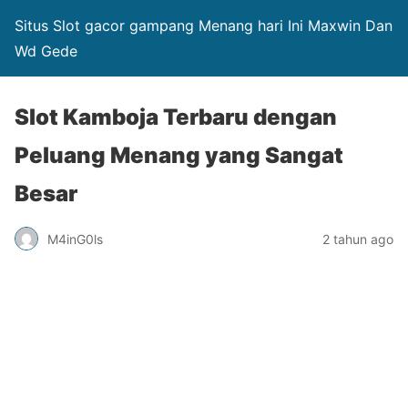
Situs Slot gacor gampang Menang hari Ini Maxwin Dan
Wd Gede
Slot Kamboja Terbaru dengan
Peluang Menang yang Sangat
Besar
M4inG0ls
2 tahun ago