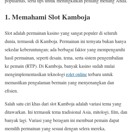
popularitas, serta tips untuk meningkatkan peluang menang Anda.
1. Memahami Slot Kamboja
Slot adalah permainan kasino yang sangat populer di seluruh
dunia, termasuk di Kamboja. Permainan ini ternyata bukan hanya
sekedar keberuntungan; ada berbagai faktor yang mempengaruhi
hasil permainan, seperti desain, tema, serta sistem pengembalian
ke pemain (RTP). Di Kamboja, banyak kasino sudah mulai
mengimplementasikan teknologi
rolet online
terbaru untuk
memastikan pengalaman bermain yang menyenangkan dan
efisien.
Salah satu ciri khas dari slot Kamboja adalah variasi tema yang
ditawarkan. Ini termasuk tema tradisional Asia, mitologi, film, dan
banyak lagi. Variasi yang beragam ini membuat pemain dapat
memilih permainan yang sesuai dengan selera mereka,