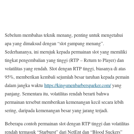
Sebelum membahas teknik menang, penting untuk mengetahui
apa yang dimaksud dengan “slot gampang menang”.
Sederhananya, ini merujuk kepada permainan slot yang memiliki
tingkat pengembalian yang tinggi (RTP – Return to Player) dan
volatilitas yang rendah. Slot dengan RTP tinggi, biasanya di atas
95%, memberikan kembali sejumlah besar taruhan kepada pemain
dalam jangka waktu
https://kingsmenbarbersparker.com/
yang
panjang. Sementara itu, volatilitas rendah berarti bahwa
permainan tersebut memberikan kemenangan kecil secara lebih
sering, daripada kemenangan besar yang jarang terjadi.
Beberapa contoh permainan slot dengan RTP tinggi dan volatilitas
rendah termasuk “Starburst” dari NetEnt dan “Blood Suckers”