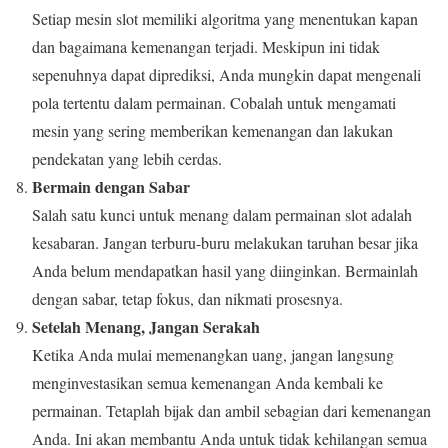
Setiap mesin slot memiliki algoritma yang menentukan kapan
dan bagaimana kemenangan terjadi. Meskipun ini tidak
sepenuhnya dapat diprediksi, Anda mungkin dapat mengenali
pola tertentu dalam permainan. Cobalah untuk mengamati
mesin yang sering memberikan kemenangan dan lakukan
pendekatan yang lebih cerdas.
Bermain dengan Sabar
Salah satu kunci untuk menang dalam permainan slot adalah
kesabaran. Jangan terburu-buru melakukan taruhan besar jika
Anda belum mendapatkan hasil yang diinginkan. Bermainlah
dengan sabar, tetap fokus, dan nikmati prosesnya.
Setelah Menang, Jangan Serakah
Ketika Anda mulai memenangkan uang, jangan langsung
menginvestasikan semua kemenangan Anda kembali ke
permainan. Tetaplah bijak dan ambil sebagian dari kemenangan
Anda. Ini akan membantu Anda untuk tidak kehilangan semua