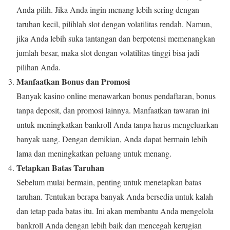
Anda pilih. Jika Anda ingin menang lebih sering dengan
taruhan kecil, pilihlah slot dengan volatilitas rendah. Namun,
jika Anda lebih suka tantangan dan berpotensi memenangkan
jumlah besar, maka slot dengan volatilitas tinggi bisa jadi
pilihan Anda.
Manfaatkan Bonus dan Promosi
Banyak kasino online menawarkan bonus pendaftaran, bonus
tanpa deposit, dan promosi lainnya. Manfaatkan tawaran ini
untuk meningkatkan bankroll Anda tanpa harus mengeluarkan
banyak uang. Dengan demikian, Anda dapat bermain lebih
lama dan meningkatkan peluang untuk menang.
Tetapkan Batas Taruhan
Sebelum mulai bermain, penting untuk menetapkan batas
taruhan. Tentukan berapa banyak Anda bersedia untuk kalah
dan tetap pada batas itu. Ini akan membantu Anda mengelola
bankroll Anda dengan lebih baik dan mencegah kerugian