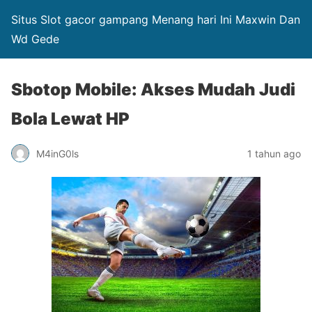
Situs Slot gacor gampang Menang hari Ini Maxwin Dan
Wd Gede
Sbotop Mobile: Akses Mudah Judi
Bola Lewat HP
M4inG0ls
1 tahun ago