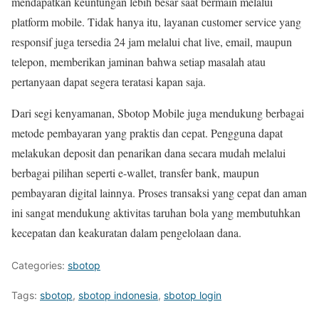
mendapatkan keuntungan lebih besar saat bermain melalui
platform mobile. Tidak hanya itu, layanan customer service yang
responsif juga tersedia 24 jam melalui chat live, email, maupun
telepon, memberikan jaminan bahwa setiap masalah atau
pertanyaan dapat segera teratasi kapan saja.
Dari segi kenyamanan, Sbotop Mobile juga mendukung berbagai
metode pembayaran yang praktis dan cepat. Pengguna dapat
melakukan deposit dan penarikan dana secara mudah melalui
berbagai pilihan seperti e-wallet, transfer bank, maupun
pembayaran digital lainnya. Proses transaksi yang cepat dan aman
ini sangat mendukung aktivitas taruhan bola yang membutuhkan
kecepatan dan keakuratan dalam pengelolaan dana.
Categories:
sbotop
Tags:
sbotop
,
sbotop indonesia
,
sbotop login