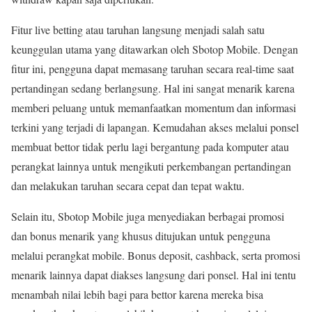
Fitur live betting atau taruhan langsung menjadi salah satu
keunggulan utama yang ditawarkan oleh Sbotop Mobile. Dengan
fitur ini, pengguna dapat memasang taruhan secara real-time saat
pertandingan sedang berlangsung. Hal ini sangat menarik karena
memberi peluang untuk memanfaatkan momentum dan informasi
terkini yang terjadi di lapangan. Kemudahan akses melalui ponsel
membuat bettor tidak perlu lagi bergantung pada komputer atau
perangkat lainnya untuk mengikuti perkembangan pertandingan
dan melakukan taruhan secara cepat dan tepat waktu.
Selain itu, Sbotop Mobile juga menyediakan berbagai promosi
dan bonus menarik yang khusus ditujukan untuk pengguna
melalui perangkat mobile. Bonus deposit, cashback, serta promosi
menarik lainnya dapat diakses langsung dari ponsel. Hal ini tentu
menambah nilai lebih bagi para bettor karena mereka bisa