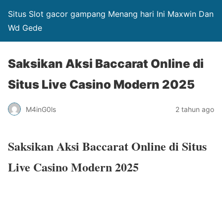
Situs Slot gacor gampang Menang hari Ini Maxwin Dan
Wd Gede
Saksikan Aksi Baccarat Online di
Situs Live Casino Modern 2025
M4inG0ls
2 tahun ago
Saksikan Aksi Baccarat Online di Situs
Live Casino Modern 2025