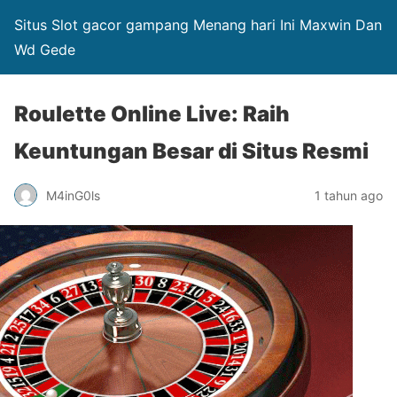
Situs Slot gacor gampang Menang hari Ini Maxwin Dan
Wd Gede
Roulette Online Live: Raih
Keuntungan Besar di Situs Resmi
M4inG0ls
1 tahun ago