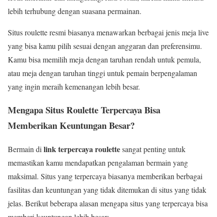
lebih terhubung dengan suasana permainan.
Situs roulette resmi biasanya menawarkan berbagai jenis meja live
yang bisa kamu pilih sesuai dengan anggaran dan preferensimu.
Kamu bisa memilih meja dengan taruhan rendah untuk pemula,
atau meja dengan taruhan tinggi untuk pemain berpengalaman
yang ingin meraih kemenangan lebih besar.
Mengapa Situs Roulette Terpercaya Bisa
Memberikan Keuntungan Besar?
link terpercaya roulette
Bermain di
sangat penting untuk
memastikan kamu mendapatkan pengalaman bermain yang
maksimal. Situs yang terpercaya biasanya memberikan berbagai
fasilitas dan keuntungan yang tidak ditemukan di situs yang tidak
jelas. Berikut beberapa alasan mengapa situs yang terpercaya bisa
memberi keuntungan lebih besar: