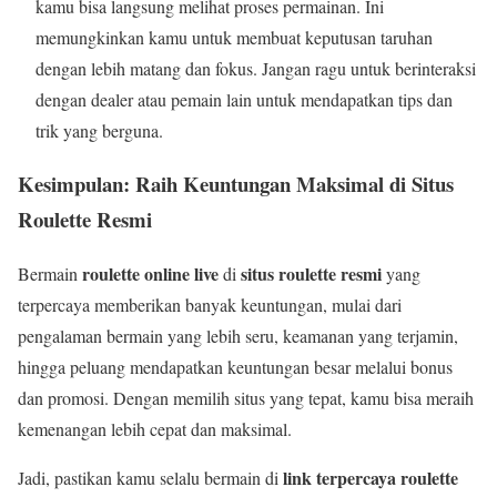
kamu bisa langsung melihat proses permainan. Ini
memungkinkan kamu untuk membuat keputusan taruhan
dengan lebih matang dan fokus. Jangan ragu untuk berinteraksi
dengan dealer atau pemain lain untuk mendapatkan tips dan
trik yang berguna.
Kesimpulan: Raih Keuntungan Maksimal di Situs
Roulette Resmi
roulette online live
situs roulette resmi
Bermain
di
yang
terpercaya memberikan banyak keuntungan, mulai dari
pengalaman bermain yang lebih seru, keamanan yang terjamin,
hingga peluang mendapatkan keuntungan besar melalui bonus
dan promosi. Dengan memilih situs yang tepat, kamu bisa meraih
kemenangan lebih cepat dan maksimal.
link terpercaya roulette
Jadi, pastikan kamu selalu bermain di