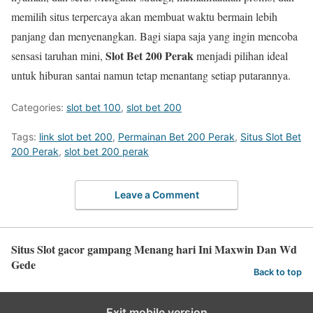
memilih situs terpercaya akan membuat waktu bermain lebih
panjang dan menyenangkan. Bagi siapa saja yang ingin mencoba
Slot Bet 200 Perak
sensasi taruhan mini,
menjadi pilihan ideal
untuk hiburan santai namun tetap menantang setiap putarannya.
Categories:
slot bet 100
,
slot bet 200
Tags:
link slot bet 200
,
Permainan Bet 200 Perak
,
Situs Slot Bet
200 Perak
,
slot bet 200 perak
Leave a Comment
Situs Slot gacor gampang Menang hari Ini Maxwin Dan Wd
Gede
Back to top
Exit mobile version