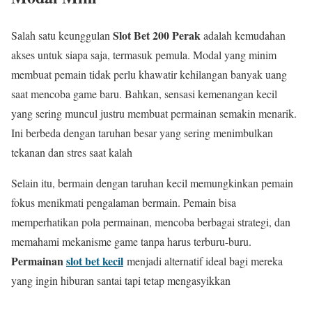
Slot Bet 200 Perak
Salah satu keunggulan
adalah kemudahan
akses untuk siapa saja, termasuk pemula. Modal yang minim
membuat pemain tidak perlu khawatir kehilangan banyak uang
saat mencoba game baru. Bahkan, sensasi kemenangan kecil
yang sering muncul justru membuat permainan semakin menarik.
Ini berbeda dengan taruhan besar yang sering menimbulkan
tekanan dan stres saat kalah
Selain itu, bermain dengan taruhan kecil memungkinkan pemain
fokus menikmati pengalaman bermain. Pemain bisa
memperhatikan pola permainan, mencoba berbagai strategi, dan
memahami mekanisme game tanpa harus terburu-buru.
Permainan
slot bet kecil
menjadi alternatif ideal bagi mereka
yang ingin hiburan santai tapi tetap mengasyikkan