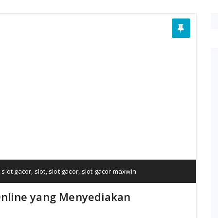
 slot gacor
,
slot
,
slot gacor
,
slot gacor maxwin
 Online yang Menyediakan