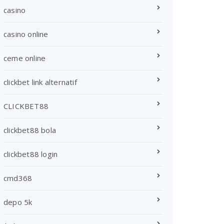
casino
casino online
ceme online
clickbet link alternatif
CLICKBET88
clickbet88 bola
clickbet88 login
cmd368
depo 5k