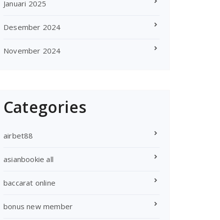
Januari 2025
Desember 2024
November 2024
Categories
airbet88
asianbookie all
baccarat online
bonus new member