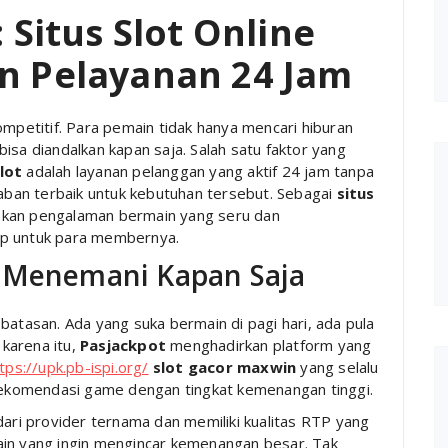
 Situs Slot Online
n Pelayanan 24 Jam
ompetitif. Para pemain tidak hanya mencari hiburan
isa diandalkan kapan saja. Salah satu faktor yang
lot
adalah layanan pelanggan yang aktif 24 jam tanpa
aban terbaik untuk kebutuhan tersebut. Sebagai
situs
hkan pengalaman bermain yang seru dan
op untuk para membernya.
p Menemani Kapan Saja
 batasan. Ada yang suka bermain di pagi hari, ada pula
karena itu,
Pasjackpot
menghadirkan platform yang
tps://upk.pb-ispi.org/
slot gacor maxwin
yang selalu
 rekomendasi game dengan tingkat kemenangan tinggi.
dari provider ternama dan memiliki kualitas RTP yang
emain yang ingin mengincar kemenangan besar. Tak