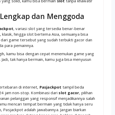
 yang solid, kamu bisa bermain
slot
tanpa khawatir
g Lengkap dan Menggoda
jackpot
, variasi slot yang tersedia benar-benar
, klasik, hingga slot bertema Asia, semuanya bisa
dari game tersebut yang sudah terbukti gacor dan
a para pemainnya.
nggih, kamu bisa dengan cepat menemukan game yang
 Jadi, tak hanya bermain, kamu juga bisa menyusun
rtebaran di internet,
Pasjackpot
tampil beda
4 jam non-stop. Kombinasi dari
slot gacor
, pilihan
yanan pelanggan yang responsif menjadikannya salah
 kamu mencari tempat bermain yang tidak hanya seru
, Pasjackpot adalah jawabannya. Jangan biarkan