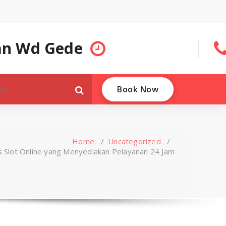
Dan Wd Gede
Book Now
Home
/
Uncategorized
/
us Slot Online yang Menyediakan Pelayanan 24 Jam