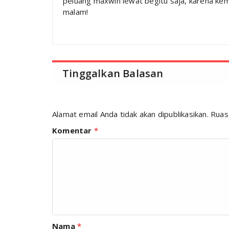
peluang maxwin lewat begitu saja, karena kem
malam!
Tinggalkan Balasan
Alamat email Anda tidak akan dipublikasikan.
Ruas
Komentar
*
Nama
*