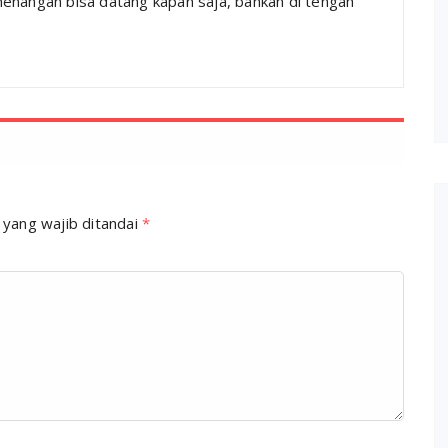
enangan bisa datang kapan saja, bahkan di tengah
 yang wajib ditandai
*