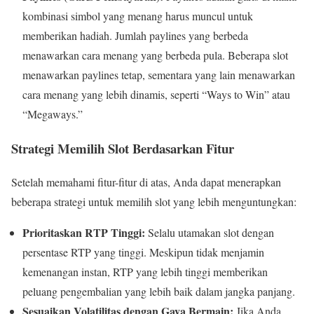
kombinasi simbol yang menang harus muncul untuk
memberikan hadiah. Jumlah paylines yang berbeda
menawarkan cara menang yang berbeda pula. Beberapa slot
menawarkan paylines tetap, sementara yang lain menawarkan
cara menang yang lebih dinamis, seperti “Ways to Win” atau
“Megaways.”
Strategi Memilih Slot Berdasarkan Fitur
Setelah memahami fitur-fitur di atas, Anda dapat menerapkan
beberapa strategi untuk memilih slot yang lebih menguntungkan:
Prioritaskan RTP Tinggi:
Selalu utamakan slot dengan
persentase RTP yang tinggi. Meskipun tidak menjamin
kemenangan instan, RTP yang lebih tinggi memberikan
peluang pengembalian yang lebih baik dalam jangka panjang.
Sesuaikan Volatilitas dengan Gaya Bermain:
Jika Anda