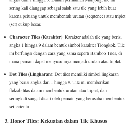
sering kali dianggap sebagai salah satu tile yang lebih kuat
karena peluang untuk membentuk urutan (sequence) atau triplet
(set) cukup besar.
Character Tiles (Karakter)
: Karakter adalah tile yang berisi
angka 1 hingga 9 dalam bentuk simbol karakter Tiongkok. Tile
ini berfungsi dengan cara yang sama seperti Bamboo Tiles, di
mana pemain dapat menyusunnya menjadi urutan atau triplet.
Dot Tiles (Lingkaran)
: Dot tiles memiliki simbol lingkaran
yang berisi angka dari 1 hingga 9. Tile ini memberikan
fleksibilitas dalam membentuk urutan atau triplet, dan
seringkali sangat dicari oleh pemain yang berusaha membentuk
set tertentu.
3. Honor Tiles: Kekuatan dalam Tile Khusus