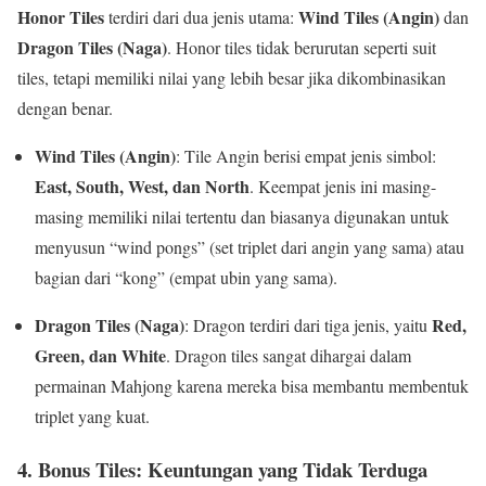
Honor Tiles
Wind Tiles (Angin)
terdiri dari dua jenis utama:
dan
Dragon Tiles (Naga)
. Honor tiles tidak berurutan seperti suit
tiles, tetapi memiliki nilai yang lebih besar jika dikombinasikan
dengan benar.
Wind Tiles (Angin)
: Tile Angin berisi empat jenis simbol:
East, South, West, dan North
. Keempat jenis ini masing-
masing memiliki nilai tertentu dan biasanya digunakan untuk
menyusun “wind pongs” (set triplet dari angin yang sama) atau
bagian dari “kong” (empat ubin yang sama).
Dragon Tiles (Naga)
Red,
: Dragon terdiri dari tiga jenis, yaitu
Green, dan White
. Dragon tiles sangat dihargai dalam
permainan Mahjong karena mereka bisa membantu membentuk
triplet yang kuat.
4. Bonus Tiles: Keuntungan yang Tidak Terduga