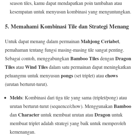
season tiles, kamu dapat mendapatkan poin tambahan atau
kesempatan untuk menyusun kombinasi yang menguntungkan.
5. Memahami Kombinasi Tile dan Strategi Menang
Mahjong Ceriabet
Untuk dapat menang dalam permainan
,
pemahaman tentang fungsi masing-masing tile sangat penting.
Bamboo Tiles
Dragon
Sebagai contoh, menggabungkan
dengan
Tiles
Wind Tiles
atau
dalam satu permainan dapat meningkatkan
pongs
chows
peluangmu untuk menyusun
(set triplet) atau
(urutan berturut-turut).
Melds
: Kombinasi dari tiga tile yang sama (triplet/pong) atau
Bamboo
urutan berturut-turut (sequence/chow). Menggunakan
Character
Dragon
dan
untuk membuat urutan atau
untuk
membuat triplet adalah strategi yang baik untuk memperoleh
kemenangan.