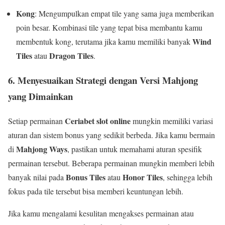
Kong
: Mengumpulkan empat tile yang sama juga memberikan
poin besar. Kombinasi tile yang tepat bisa membantu kamu
Wind
membentuk kong, terutama jika kamu memiliki banyak
Tiles
Dragon Tiles
atau
.
6. Menyesuaikan Strategi dengan Versi Mahjong
yang Dimainkan
Ceriabet slot online
Setiap permainan
mungkin memiliki variasi
aturan dan sistem bonus yang sedikit berbeda. Jika kamu bermain
Mahjong Ways
di
, pastikan untuk memahami aturan spesifik
permainan tersebut. Beberapa permainan mungkin memberi lebih
Bonus Tiles
Honor Tiles
banyak nilai pada
atau
, sehingga lebih
fokus pada tile tersebut bisa memberi keuntungan lebih.
Jika kamu mengalami kesulitan mengakses permainan atau