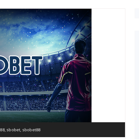
T88
,
sbobet
,
sbobet88