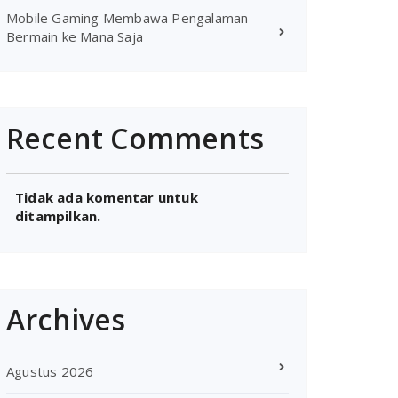
Mobile Gaming Membawa Pengalaman
Bermain ke Mana Saja
Recent Comments
Tidak ada komentar untuk
ditampilkan.
Archives
Agustus 2026