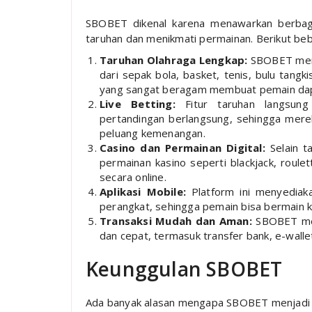
SBOBET dikenal karena menawarkan berbag
taruhan dan menikmati permainan. Berikut b
Taruhan Olahraga Lengkap:
SBOBET menye
dari sepak bola, basket, tenis, bulu tangki
yang sangat beragam membuat pemain dapa
Live Betting:
Fitur taruhan langsun
pertandingan berlangsung, sehingga mere
peluang kemenangan.
Casino dan Permainan Digital:
Selain t
permainan kasino seperti blackjack, roule
secara online.
Aplikasi Mobile:
Platform ini menyediaka
perangkat, sehingga pemain bisa bermain 
Transaksi Mudah dan Aman:
SBOBET men
dan cepat, termasuk transfer bank, e-wallet
Keunggulan SBOBET
Ada banyak alasan mengapa SBOBET menjadi pil