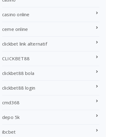
casino online
ceme online
clickbet link alternatif
CLICKBET88
clickbet88 bola
clickbet88 login
cmd368
depo 5k
ibcbet