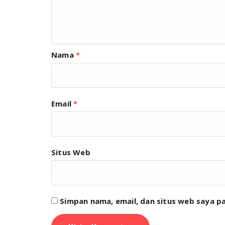
Nama
*
Email
*
Situs Web
Simpan nama, email, dan situs web saya p