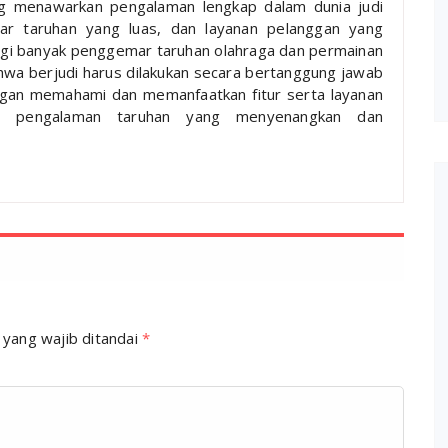
ng menawarkan pengalaman lengkap dalam dunia judi
sar taruhan yang luas, dan layanan pelanggan yang
agi banyak penggemar taruhan olahraga dan permainan
bahwa berjudi harus dilakukan secara bertanggung jawab
ngan memahami dan memanfaatkan fitur serta layanan
ti pengalaman taruhan yang menyenangkan dan
 yang wajib ditandai
*