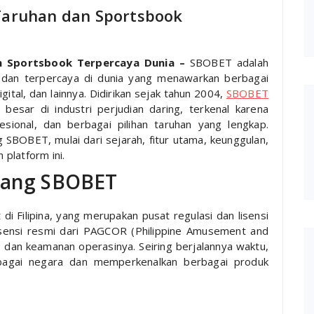
Taruhan dan Sportsbook
n Sportsbook Terpercaya Dunia –
SBOBET adalah
r dan terpercaya di dunia yang menawarkan berbagai
gital, dan lainnya. Didirikan sejak tahun 2004,
SBOBET
esar di industri perjudian daring, terkenal karena
sional, dan berbagai pilihan taruhan yang lengkap.
g SBOBET, mulai dari sejarah, fitur utama, keunggulan,
platform ini.
akang SBOBET
di Filipina, yang merupakan pusat regulasi dan lisensi
lisensi resmi dari PAGCOR (Philippine Amusement and
 dan keamanan operasinya. Seiring berjalannya waktu,
agai negara dan memperkenalkan berbagai produk