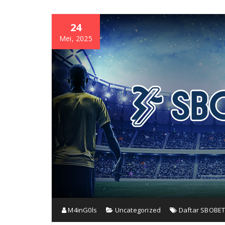
24
Mei, 2025
M4inG0ls
Uncategorized
Daftar SBOBE