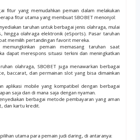
ai fitur yang memudahkan pemain dalam melakukan
eberapa fitur utama yang membuat SBOBET menonjol:
diakan taruhan untuk berbagai jenis olahraga, mulai
s, hingga olahraga elektronik (eSports). Pasar taruhan
t memilih pertandingan favorit mereka.
g memungkinkan pemain memasang taruhan saat
ka dapat merespons situasi terkini dan meningkatkan
aruhan olahraga, SBOBET juga menawarkan berbagai
tte, baccarat, dan permainan slot yang bisa dimainkan
n aplikasi mobile yang kompatibel dengan berbagai
kapan saja dan di mana saja dengan nyaman.
yediakan berbagai metode pembayaran yang aman
, dan kartu kredit.
ihan utama para pemain judi daring, di antaranya: