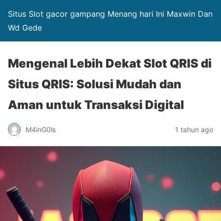
Situs Slot gacor gampang Menang hari Ini Maxwin Dan
Wd Gede
Mengenal Lebih Dekat Slot QRIS di
Situs QRIS: Solusi Mudah dan
Aman untuk Transaksi Digital
M4inG0ls
1 tahun ago