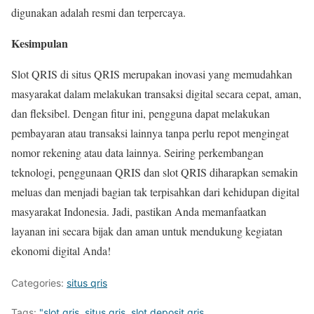
digunakan adalah resmi dan terpercaya.
Kesimpulan
Slot QRIS di situs QRIS merupakan inovasi yang memudahkan
masyarakat dalam melakukan transaksi digital secara cepat, aman,
dan fleksibel. Dengan fitur ini, pengguna dapat melakukan
pembayaran atau transaksi lainnya tanpa perlu repot mengingat
nomor rekening atau data lainnya. Seiring perkembangan
teknologi, penggunaan QRIS dan slot QRIS diharapkan semakin
meluas dan menjadi bagian tak terpisahkan dari kehidupan digital
masyarakat Indonesia. Jadi, pastikan Anda memanfaatkan
layanan ini secara bijak dan aman untuk mendukung kegiatan
ekonomi digital Anda!
Categories:
situs qris
Tags:
"slot qris
,
situs qris
,
slot deposit qris