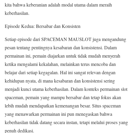
kita bahwa keberanian adalah modal utama dalam meraih
keberhasilan.
Episode Kedua: Bersabar dan Konsisten
Setiap episode dari SPACEMAN MAUSLOT juga mengandung
pesan tentang pentingnya kesabaran dan konsistensi. Dalam
permainan ini, pemain diajarkan untuk tidak mudah menyerah
ketika mengalami kekalahan, melainkan terus mencoba dan
belajar dari setiap kegagalan. Hal ini sangat relevan dengan
kehidupan nyata, di mana kesabaran dan konsistensi sering
menjadi kunci utama keberhasilan. Dalam konteks permainan slot
spaceman, pemain yang mampu bersabar dan tetap fokus akan
lebih mudah mendapatkan kemenangan besar. Situs spaceman
yang menawarkan permainan ini pun menegaskan bahwa
keberhasilan tidak datang secara instan, tetapi melalui proses yang
penuh dedikasi.