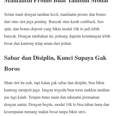
Selain main dengan taruhan kecil, manfaatin promo dan bonus
dari situs slot juga penting. Banyak situs kasih cashback, free
spin, dan bonus deposit yang bikin modal 10k lo jadi lebih
banyak. Dengan tambahan ini, peluang dapetin keuntungan lebih
besar dan kantong tetap aman dari jeritan.
Sabar dan Disiplin, Kunci Supaya Gak
Boros
Main slot itu asik, tapi kalau gak sabar dan disiplin, bisa bikin
kantong menjerit juga. Jangan tergoda buat terus naikkin taruhan
pas lagi kalah. Tetapin batas main dan nikmatin permainan
dengan santai. Dengan begitu, modal 10k lo bisa tahan lama dan
kesempatan menang makin besar tanpa bikin stres.