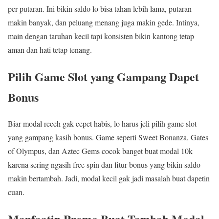
per putaran. Ini bikin saldo lo bisa tahan lebih lama, putaran
makin banyak, dan peluang menang juga makin gede. Intinya,
main dengan taruhan kecil tapi konsisten bikin kantong tetap
aman dan hati tetap tenang.
Pilih Game Slot yang Gampang Dapet
Bonus
Biar modal receh gak cepet habis, lo harus jeli pilih game slot
yang gampang kasih bonus. Game seperti Sweet Bonanza, Gates
of Olympus, dan Aztec Gems cocok banget buat modal 10k
karena sering ngasih free spin dan fitur bonus yang bikin saldo
makin bertambah. Jadi, modal kecil gak jadi masalah buat dapetin
cuan.
Manfaatin Promo Buat Tambah Modal