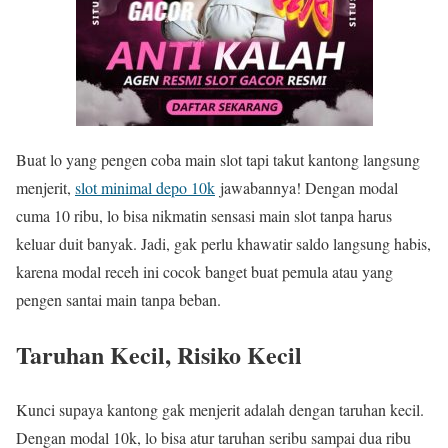
Buat lo yang pengen coba main slot tapi takut kantong langsung
menjerit,
slot minimal depo 10k
jawabannya! Dengan modal
cuma 10 ribu, lo bisa nikmatin sensasi main slot tanpa harus
keluar duit banyak. Jadi, gak perlu khawatir saldo langsung habis,
karena modal receh ini cocok banget buat pemula atau yang
pengen santai main tanpa beban.
Taruhan Kecil, Risiko Kecil
Kunci supaya kantong gak menjerit adalah dengan taruhan kecil.
Dengan modal 10k, lo bisa atur taruhan seribu sampai dua ribu