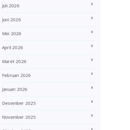
Juli 2026
Juni 2026
Mei 2026
April 2026
Maret 2026
Februari 2026
Januari 2026
Desember 2025
November 2025