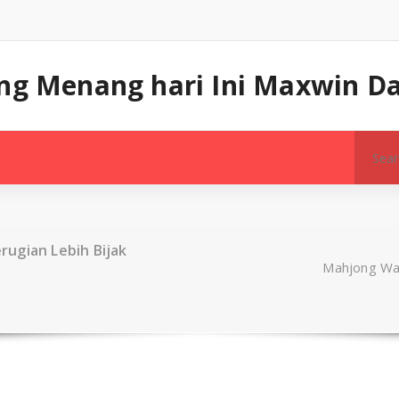
ang Menang hari Ini Maxwin 
Search
for:
ugian Lebih Bijak
Mahjong Way