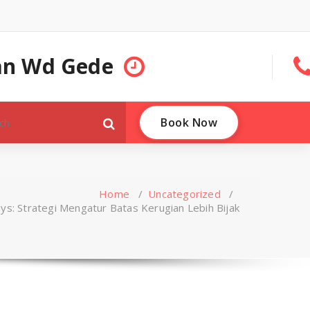
Dan Wd Gede
Book Now
Home
/
Uncategorized
/
s: Strategi Mengatur Batas Kerugian Lebih Bijak