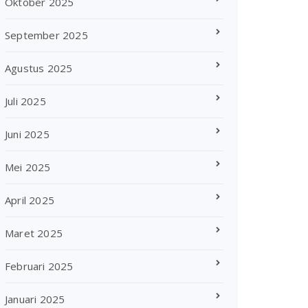
Oktober 2025
September 2025
Agustus 2025
Juli 2025
Juni 2025
Mei 2025
April 2025
Maret 2025
Februari 2025
Januari 2025