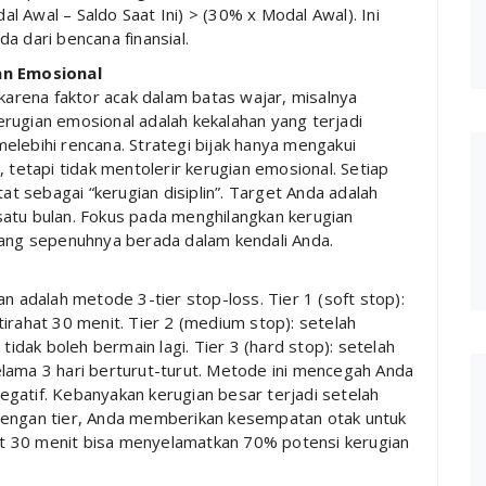
 Awal – Saldo Saat Ini) > (30% x Modal Awal). Ini
a dari bencana finansial.
n Emosional
 karena faktor acak dalam batas wajar, misalnya
rugian emosional adalah kekalahan yang terjadi
elebihi rencana. Strategi bijak hanya mengakui
 tetapi tidak mentolerir kerugian emosional. Setiap
tat sebagai “kerugian disiplin”. Target Anda adalah
satu bulan. Fokus pada menghilangkan kerugian
yang sepenuhnya berada dalam kendali Anda.
n adalah metode 3-tier stop-loss. Tier 1 (soft stop):
irahat 30 menit. Tier 2 (medium stop): setelah
tidak boleh bermain lagi. Tier 3 (hard stop): setelah
lama 3 hari berturut-turut. Metode ini mencegah Anda
gatif. Kebanyakan kerugian besar terjadi setelah
Dengan tier, Anda memberikan kesempatan otak untuk
ahat 30 menit bisa menyelamatkan 70% potensi kerugian