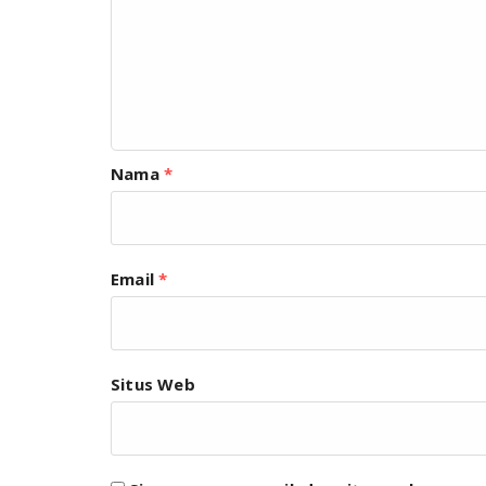
Nama
*
Email
*
Situs Web