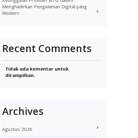
Keunggulan Provider BTG dalam
Menghadirkan Pengalaman Digital yang
Modern
Recent Comments
Tidak ada komentar untuk
ditampilkan.
Archives
Agustus 2026