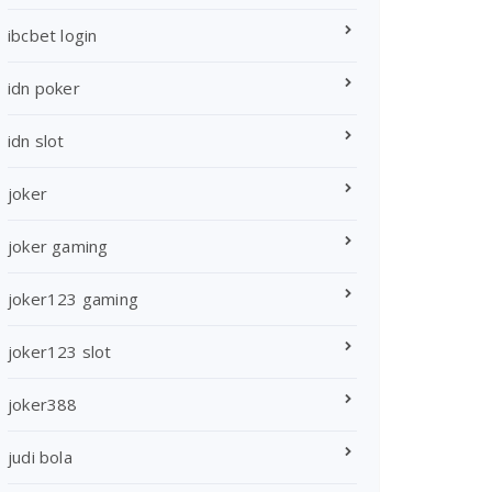
ibcbet login
idn poker
idn slot
joker
joker gaming
joker123 gaming
joker123 slot
joker388
judi bola