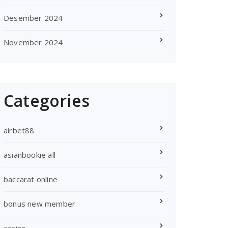
Desember 2024
November 2024
Categories
airbet88
asianbookie all
baccarat online
bonus new member