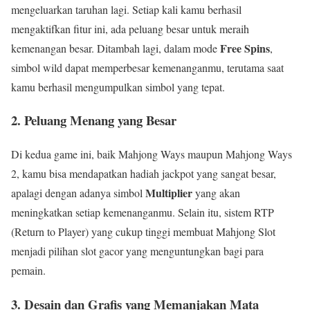
mengeluarkan taruhan lagi. Setiap kali kamu berhasil
mengaktifkan fitur ini, ada peluang besar untuk meraih
Free Spins
kemenangan besar. Ditambah lagi, dalam mode
,
simbol wild dapat memperbesar kemenanganmu, terutama saat
kamu berhasil mengumpulkan simbol yang tepat.
2.
Peluang Menang yang Besar
Di kedua game ini, baik Mahjong Ways maupun Mahjong Ways
2, kamu bisa mendapatkan hadiah jackpot yang sangat besar,
Multiplier
apalagi dengan adanya simbol
yang akan
meningkatkan setiap kemenanganmu. Selain itu, sistem RTP
(Return to Player) yang cukup tinggi membuat Mahjong Slot
menjadi pilihan slot gacor yang menguntungkan bagi para
pemain.
3.
Desain dan Grafis yang Memanjakan Mata