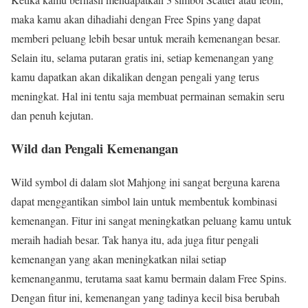
maka kamu akan dihadiahi dengan Free Spins yang dapat
memberi peluang lebih besar untuk meraih kemenangan besar.
Selain itu, selama putaran gratis ini, setiap kemenangan yang
kamu dapatkan akan dikalikan dengan pengali yang terus
meningkat. Hal ini tentu saja membuat permainan semakin seru
dan penuh kejutan.
Wild dan Pengali Kemenangan
Wild symbol di dalam slot Mahjong ini sangat berguna karena
dapat menggantikan simbol lain untuk membentuk kombinasi
kemenangan. Fitur ini sangat meningkatkan peluang kamu untuk
meraih hadiah besar. Tak hanya itu, ada juga fitur pengali
kemenangan yang akan meningkatkan nilai setiap
kemenanganmu, terutama saat kamu bermain dalam Free Spins.
Dengan fitur ini, kemenangan yang tadinya kecil bisa berubah